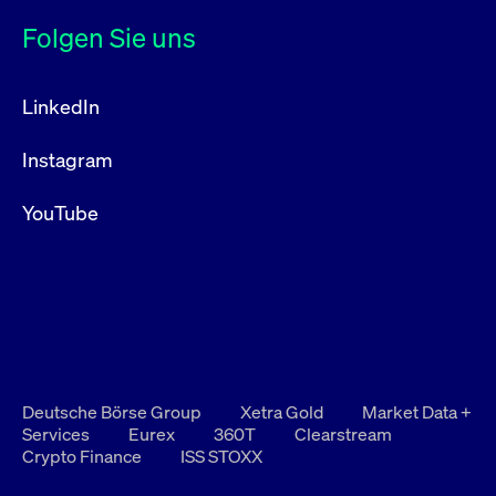
Folgen Sie uns
LinkedIn
Instagram
YouTube
Deutsche Börse Group
Xetra Gold
Market Data +
Services
Eurex
360T
Clearstream
Crypto Finance
ISS STOXX