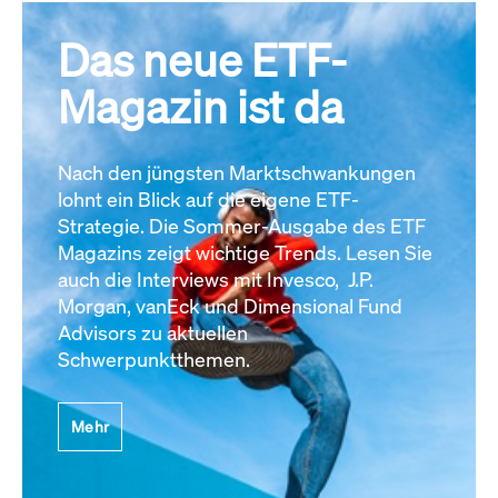
Das neue ETF-
Magazin ist da
Nach den jüngsten Marktschwankungen
lohnt ein Blick auf die eigene ETF-
Strategie. Die Sommer-Ausgabe des ETF
Magazins zeigt wichtige Trends. Lesen Sie
auch die Interviews mit Invesco, J.P.
Morgan, vanEck und Dimensional Fund
Advisors zu aktuellen
Schwerpunktthemen.
Mehr