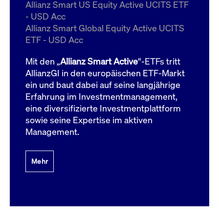
um d
Allianz Smart US Equity Active UCITS ETF
anzu
- USD Acc
ApplicationGatewayAffinityCORS
www.cashmarket.deutsche-
Session
Dies
Allianz Smart Global Equity Active UCITS
boerse.com
Ver
Last
ETF - USD Acc
um s
Clie
glei
Mit den „
Allianz Smart Active
“-ETFs tritt
Brow
werd
AllianzGI in den europäischen ETF-Markt
Benu
ein und baut dabei auf seine langjährige
die 
effe
Erfahrung im Investmentmanagement,
Ress
verb
eine diversifizierte Investmentplattform
unte
(Cro
sowie seine Expertise im aktiven
Shar
Management.
Bear
in v
Bere
Mehr
Gültig
Name
Anbieter / Domain
Beschreibung
Anbieter /
bis
Gültig
Name
Beschreibung
Domain
bis
_pk_id.7.931a
www.cashmarket.deutsche-
1 Jahr
Dieser Cookie-Name
boerse.com
ist mit der Open-