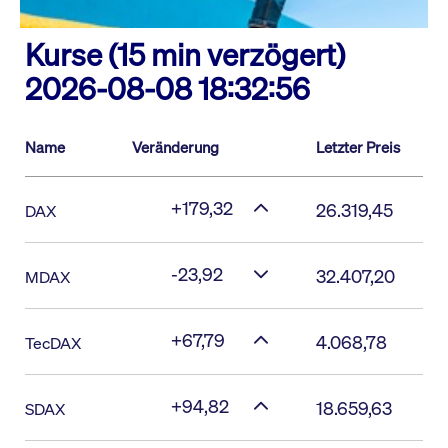
Kurse (15 min verzögert)
2026-08-08 18:32:56
Name
Veränderung
Letzter Preis
+179,32
26.319,45
DAX
-23,92
32.407,20
MDAX
+67,79
4.068,78
TecDAX
+94,82
18.659,63
SDAX