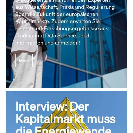
aus Wissenschaft, Praxis und Regulierung
über die Zukunft der europäischen
Kapitalmärkte. Zudem erwarten Sie
neueste efl-Forschungsergebnisse aus
Trading und Data Science. Jetzt
informieren und anmelden!
Mehr
Interview: Der
Kapitalmarkt muss
die Energiewende