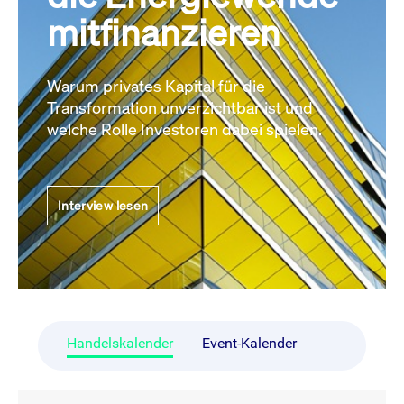
mitfinanzieren
Warum privates Kapital für die
Transformation unverzichtbar ist und
welche Rolle Investoren dabei spielen.
Interview lesen
Handelskalender
Event-Kalender