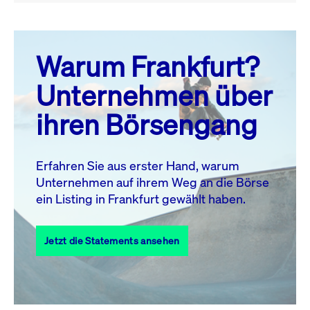
August 26
prev
next
Warum Frankfurt?
MO.
DI.
MI.
DO.
FR.
SA.
SO.
Unternehmen über
1
2
ihren Börsengang
3
4
5
6
7
9
8
10
11
12
13
14
15
16
Erfahren Sie aus erster Hand, warum
Unternehmen auf ihrem Weg an die Börse
17
18
19
20
21
22
23
ein Listing in Frankfurt gewählt haben.
24
25
27
28
29
30
26
Jetzt die Statements ansehen
31
Alle Events