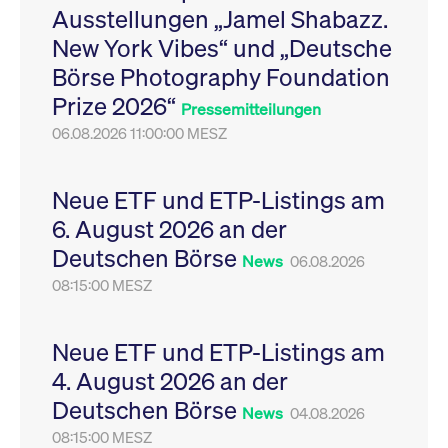
Ausstellungen „Jamel Shabazz.
Leistung der Website
VISITOR_PRIVACY_METADATA
YouTube
6
Dieses Cookie dient 
zu messen. Es handelt
.youtube.com
Monate
Speicherung der
New York Vibes“ und „Deutsche
sich um ein Muster-
Einwilligungs- und
Cookie, bei dem auf
Datenschutzbestim
Börse Photography Foundation
das Präfix _pk_ses
des Nutzers für ihre
eine kurze Reihe von
Interaktion mit der W
Prize 2026“
Zahlen und
Es erfasst Daten über
Pressemitteilungen
Buchstaben folgt, bei
Einwilligung des Bes
der es sich vermutlich
06.08.2026 11:00:00 MESZ
in Bezug auf verschi
um einen
Datenschutzrichtlini
Referenzcode für die
-einstellungen, um
Domain handelt, die
sicherzustellen, dass 
das Cookie setzt.
Präferenzen in zukünf
Neue ETF und ETP-Listings am
Sitzungen geehrt wer
6. August 2026 an der
Deutschen Börse
News
06.08.2026
08:15:00 MESZ
Neue ETF und ETP-Listings am
4. August 2026 an der
Deutschen Börse
News
04.08.2026
08:15:00 MESZ