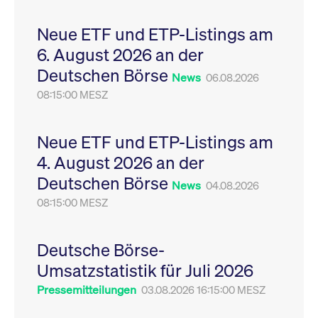
Leistung der Website
VISITOR_PRIVACY_METADATA
YouTube
6
Dieses Cookie dient 
zu messen. Es handelt
.youtube.com
Monate
Speicherung der
Neue ETF und ETP-Listings am
sich um ein Muster-
Einwilligungs- und
Cookie, bei dem auf
Datenschutzbestim
6. August 2026 an der
das Präfix _pk_ses
des Nutzers für ihre
eine kurze Reihe von
Interaktion mit der W
Deutschen Börse
Zahlen und
Es erfasst Daten über
News
06.08.2026
Buchstaben folgt, bei
Einwilligung des Bes
der es sich vermutlich
08:15:00 MESZ
in Bezug auf verschi
um einen
Datenschutzrichtlini
Referenzcode für die
-einstellungen, um
Domain handelt, die
sicherzustellen, dass 
das Cookie setzt.
Präferenzen in zukünf
Neue ETF und ETP-Listings am
Sitzungen geehrt wer
4. August 2026 an der
Deutschen Börse
News
04.08.2026
08:15:00 MESZ
Deutsche Börse-
Umsatzstatistik für Juli 2026
Pressemitteilungen
03.08.2026 16:15:00 MESZ