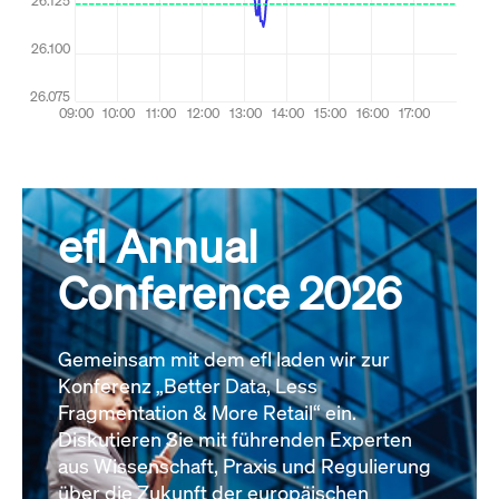
efl Annual
Conference 2026
Gemeinsam mit dem efl laden wir zur
Konferenz „Better Data, Less
Fragmentation & More Retail“ ein.
Diskutieren Sie mit führenden Experten
aus Wissenschaft, Praxis und Regulierung
über die Zukunft der europäischen