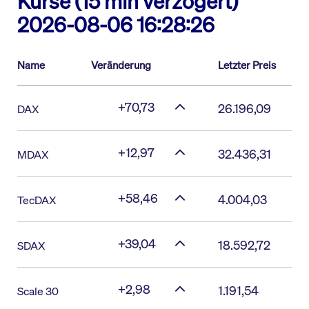
Kurse (15 min verzögert)
2026-08-06 16:28:26
Name
Veränderung
Letzter Preis
+70,73
26.196,09
DAX
+12,97
32.436,31
MDAX
+58,46
4.004,03
TecDAX
+39,04
18.592,72
SDAX
+2,98
1.191,54
Scale 30