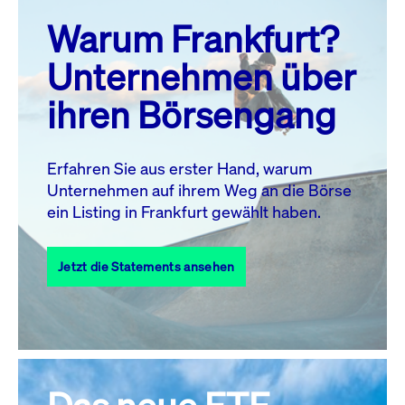
prev
next
Warum Frankfurt?
MO.
DI.
MI.
DO.
FR.
SA.
SO.
Unternehmen über
1
2
ihren Börsengang
3
4
5
7
8
9
6
10
11
12
13
14
15
16
Erfahren Sie aus erster Hand, warum
Unternehmen auf ihrem Weg an die Börse
17
18
19
20
21
22
23
ein Listing in Frankfurt gewählt haben.
24
25
27
28
29
30
26
Jetzt die Statements ansehen
31
Alle Events