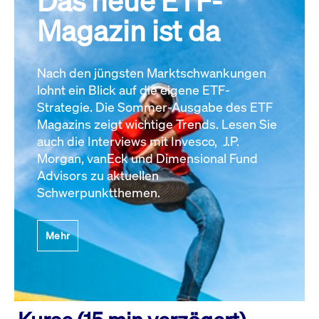
Das neue ETF-
Magazin ist da
Nach den jüngsten Marktschwankungen
lohnt ein Blick auf die eigene ETF-
Strategie. Die Sommer-Ausgabe des ETF
Magazins zeigt wichtige Trends. Lesen Sie
auch die Interviews mit Invesco, J.P.
Morgan, vanEck und Dimensional Fund
Advisors zu aktuellen
Schwerpunktthemen.
Mehr