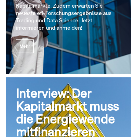
Kapitalmärkte. Zudem erwarten Sie
neueste efl-Forschungsergebnisse aus
Trading und Data Science. Jetzt
informieren und anmelden!
Mehr
Interview: Der
Kapitalmarkt muss
die Energiewende
mitfinanzieren