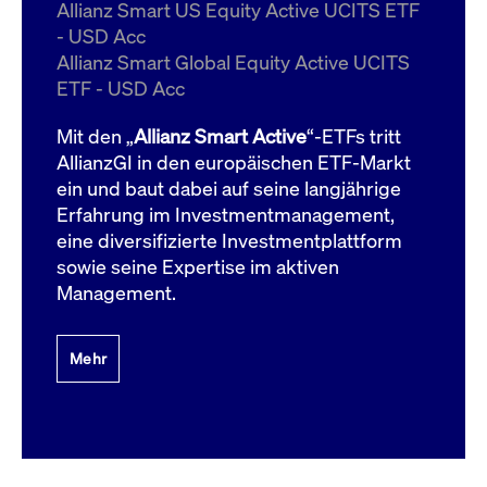
um d
Allianz Smart US Equity Active UCITS ETF
anzu
- USD Acc
ApplicationGatewayAffinityCORS
www.cashmarket.deutsche-
Session
Dies
Allianz Smart Global Equity Active UCITS
boerse.com
Ver
Last
ETF - USD Acc
um s
Clie
glei
Mit den „
Allianz Smart Active
“-ETFs tritt
Brow
werd
AllianzGI in den europäischen ETF-Markt
Benu
ein und baut dabei auf seine langjährige
die 
effe
Erfahrung im Investmentmanagement,
Ress
verb
eine diversifizierte Investmentplattform
unte
(Cro
sowie seine Expertise im aktiven
Shar
Management.
Bear
in v
Bere
Mehr
Gültig
Name
Anbieter / Domain
Beschreibung
Anbieter /
bis
Gültig
Name
Beschreibung
Domain
bis
_pk_id.7.931a
www.cashmarket.deutsche-
1 Jahr
Dieser Cookie-Name
boerse.com
ist mit der Open-