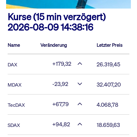
Kurse (15 min verzögert)
2026-08-09 14:38:16
Name
Veränderung
Letzter Preis
+179,32
26.319,45
DAX
-23,92
32.407,20
MDAX
+67,79
4.068,78
TecDAX
+94,82
18.659,63
SDAX