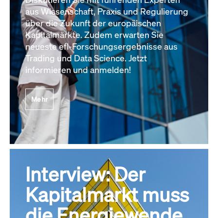
aus Wissenschaft, Praxis und Regulierung
über die Zukunft der europäischen
Kapitalmärkte. Zudem erwarten Sie
neueste efl-Forschungsergebnisse aus
Trading und Data Science. Jetzt
informieren und anmelden!
Mehr
Interview: Der
Kapitalmarkt muss
die Energiewende