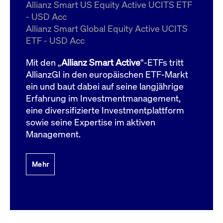
um d
Allianz Smart US Equity Active UCITS ETF
anzu
- USD Acc
ApplicationGatewayAffinityCORS
www.cashmarket.deutsche-
Session
Dies
Allianz Smart Global Equity Active UCITS
boerse.com
Ver
Last
ETF - USD Acc
um s
Clie
glei
Mit den „
Allianz Smart Active
“-ETFs tritt
Brow
werd
AllianzGI in den europäischen ETF-Markt
Benu
ein und baut dabei auf seine langjährige
die 
effe
Erfahrung im Investmentmanagement,
Ress
verb
eine diversifizierte Investmentplattform
unte
(Cro
sowie seine Expertise im aktiven
Shar
Management.
Bear
in v
Bere
Mehr
Gültig
Name
Anbieter / Domain
Beschreibung
Anbieter /
bis
Gültig
Name
Beschreibung
Domain
bis
_pk_id.7.931a
www.cashmarket.deutsche-
1 Jahr
Dieser Cookie-Name
boerse.com
ist mit der Open-