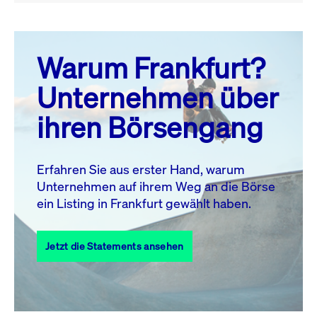
August 26
prev
next
Warum Frankfurt?
MO.
DI.
MI.
DO.
FR.
SA.
SO.
Unternehmen über
1
2
ihren Börsengang
3
4
5
6
7
8
9
10
11
12
13
14
15
16
Erfahren Sie aus erster Hand, warum
Unternehmen auf ihrem Weg an die Börse
17
18
19
20
21
22
23
ein Listing in Frankfurt gewählt haben.
24
25
27
28
29
30
26
Jetzt die Statements ansehen
31
Alle Events