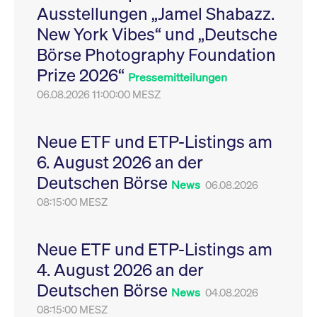
Ausstellungen „Jamel Shabazz.
Leistung der Website
VISITOR_PRIVACY_METADATA
YouTube
6
Dieses Cookie dient 
zu messen. Es handelt
.youtube.com
Monate
Speicherung der
New York Vibes“ und „Deutsche
sich um ein Muster-
Einwilligungs- und
Cookie, bei dem auf
Datenschutzbestim
Börse Photography Foundation
das Präfix _pk_ses
des Nutzers für ihre
eine kurze Reihe von
Interaktion mit der W
Prize 2026“
Zahlen und
Es erfasst Daten über
Pressemitteilungen
Buchstaben folgt, bei
Einwilligung des Bes
der es sich vermutlich
06.08.2026 11:00:00 MESZ
in Bezug auf verschi
um einen
Datenschutzrichtlini
Referenzcode für die
-einstellungen, um
Domain handelt, die
sicherzustellen, dass 
das Cookie setzt.
Präferenzen in zukünf
Neue ETF und ETP-Listings am
Sitzungen geehrt wer
6. August 2026 an der
Deutschen Börse
News
06.08.2026
08:15:00 MESZ
Neue ETF und ETP-Listings am
4. August 2026 an der
Deutschen Börse
News
04.08.2026
08:15:00 MESZ