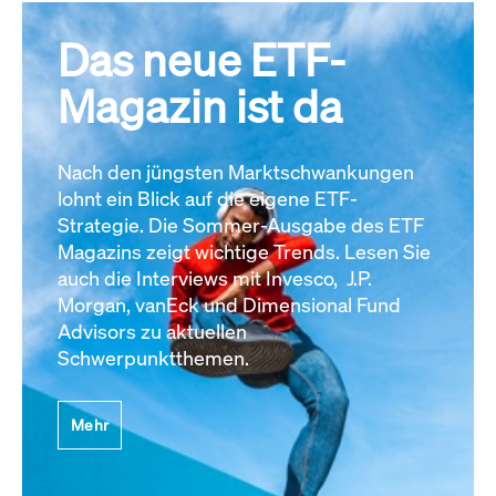
Das neue ETF-
Magazin ist da
Nach den jüngsten Marktschwankungen
lohnt ein Blick auf die eigene ETF-
Strategie. Die Sommer-Ausgabe des ETF
Magazins zeigt wichtige Trends. Lesen Sie
auch die Interviews mit Invesco, J.P.
Morgan, vanEck und Dimensional Fund
Advisors zu aktuellen
Schwerpunktthemen.
Mehr