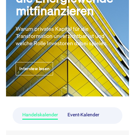
mitfinanzieren
Warum privates Kapital für die
Transformation unverzichtbar ist und
welche Rolle Investoren dabei spielen.
Interview lesen
Handelskalender
Event-Kalender