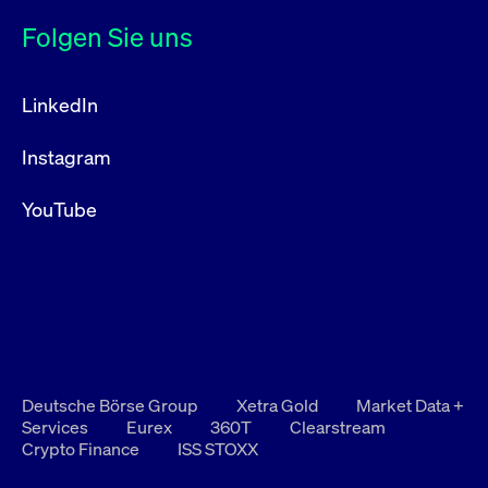
Folgen Sie uns
LinkedIn
Instagram
YouTube
Deutsche Börse Group
Xetra Gold
Market Data +
Services
Eurex
360T
Clearstream
Crypto Finance
ISS STOXX