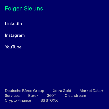
Folgen Sie uns
LinkedIn
Instagram
YouTube
Deutsche Börse Group
Xetra Gold
Market Data +
Services
Eurex
360T
Clearstream
Crypto Finance
ISS STOXX