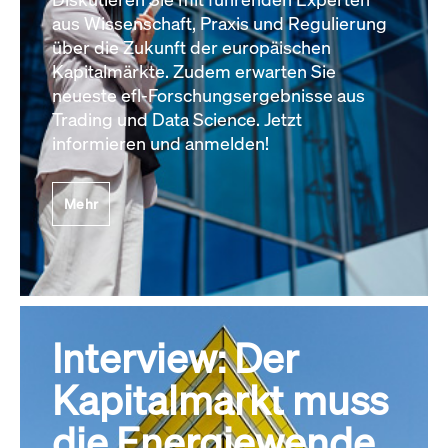
aus Wissenschaft, Praxis und Regulierung
über die Zukunft der europäischen
Kapitalmärkte. Zudem erwarten Sie
neueste efl-Forschungsergebnisse aus
Trading und Data Science. Jetzt
informieren und anmelden!
Mehr
Interview: Der
Kapitalmarkt muss
die Energiewende