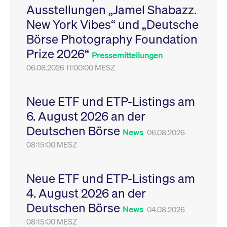
Ausstellungen „Jamel Shabazz.
Leistung der Website
VISITOR_PRIVACY_METADATA
YouTube
6
Dieses Cookie dient 
zu messen. Es handelt
.youtube.com
Monate
Speicherung der
New York Vibes“ und „Deutsche
sich um ein Muster-
Einwilligungs- und
Cookie, bei dem auf
Datenschutzbestim
Börse Photography Foundation
das Präfix _pk_ses
des Nutzers für ihre
eine kurze Reihe von
Interaktion mit der W
Prize 2026“
Zahlen und
Es erfasst Daten über
Pressemitteilungen
Buchstaben folgt, bei
Einwilligung des Bes
der es sich vermutlich
06.08.2026 11:00:00 MESZ
in Bezug auf verschi
um einen
Datenschutzrichtlini
Referenzcode für die
-einstellungen, um
Domain handelt, die
sicherzustellen, dass 
das Cookie setzt.
Präferenzen in zukünf
Neue ETF und ETP-Listings am
Sitzungen geehrt wer
6. August 2026 an der
Deutschen Börse
News
06.08.2026
08:15:00 MESZ
Neue ETF und ETP-Listings am
4. August 2026 an der
Deutschen Börse
News
04.08.2026
08:15:00 MESZ