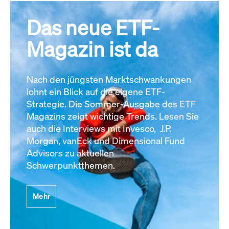
Das neue ETF-
Magazin ist da
Nach den jüngsten Marktschwankungen
lohnt ein Blick auf die eigene ETF-
Strategie. Die Sommer-Ausgabe des ETF
Magazins zeigt wichtige Trends. Lesen Sie
auch die Interviews mit Invesco, J.P.
Morgan, vanEck und Dimensional Fund
Advisors zu aktuellen
Schwerpunktthemen.
Mehr