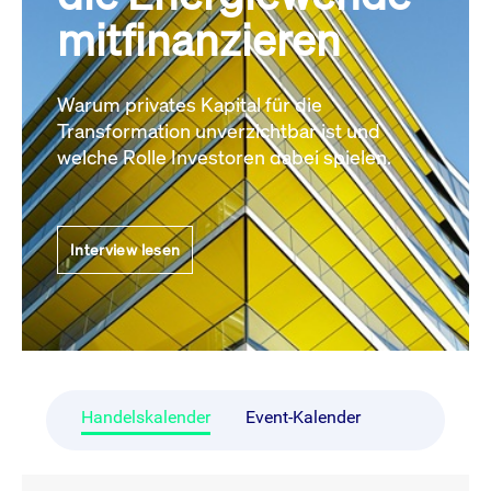
mitfinanzieren
Warum privates Kapital für die
Transformation unverzichtbar ist und
welche Rolle Investoren dabei spielen.
Interview lesen
Handelskalender
Event-Kalender