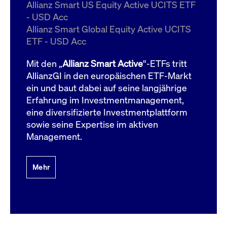
um d
Allianz Smart US Equity Active UCITS ETF
anzu
- USD Acc
ApplicationGatewayAffinityCORS
www.cashmarket.deutsche-
Session
Dies
Allianz Smart Global Equity Active UCITS
boerse.com
Ver
Last
ETF - USD Acc
um s
Clie
glei
Mit den „
Allianz Smart Active
“-ETFs tritt
Brow
werd
AllianzGI in den europäischen ETF-Markt
Benu
ein und baut dabei auf seine langjährige
die 
effe
Erfahrung im Investmentmanagement,
Ress
verb
eine diversifizierte Investmentplattform
unte
(Cro
sowie seine Expertise im aktiven
Shar
Management.
Bear
in v
Bere
Mehr
Gültig
Name
Anbieter / Domain
Beschreibung
Anbieter /
bis
Gültig
Name
Beschreibung
Domain
bis
_pk_id.7.931a
www.cashmarket.deutsche-
1 Jahr
Dieser Cookie-Name
boerse.com
ist mit der Open-