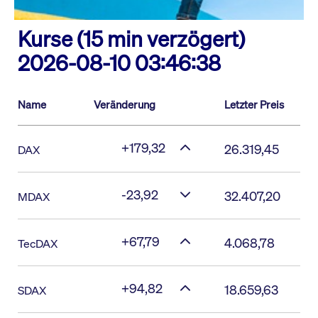
Kurse (15 min verzögert)
2026-08-10 03:46:38
Name
Veränderung
Letzter Preis
+179,32
26.319,45
DAX
-23,92
32.407,20
MDAX
+67,79
4.068,78
TecDAX
+94,82
18.659,63
SDAX