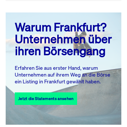
August 26
prev
next
Warum Frankfurt?
MO.
DI.
MI.
DO.
FR.
SA.
SO.
Unternehmen über
1
2
ihren Börsengang
3
4
5
6
7
8
9
11
12
13
14
15
16
10
Erfahren Sie aus erster Hand, warum
Unternehmen auf ihrem Weg an die Börse
17
18
19
20
21
22
23
ein Listing in Frankfurt gewählt haben.
24
25
27
28
29
30
26
Jetzt die Statements ansehen
31
Alle Events