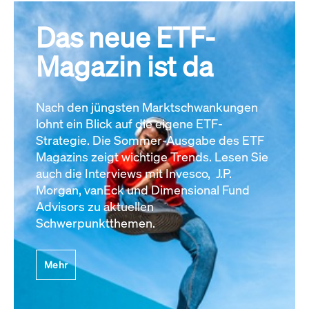
Das neue ETF-
Magazin ist da
Nach den jüngsten Marktschwankungen
lohnt ein Blick auf die eigene ETF-
Strategie. Die Sommer-Ausgabe des ETF
Magazins zeigt wichtige Trends. Lesen Sie
auch die Interviews mit Invesco, J.P.
Morgan, vanEck und Dimensional Fund
Advisors zu aktuellen
Schwerpunktthemen.
Mehr