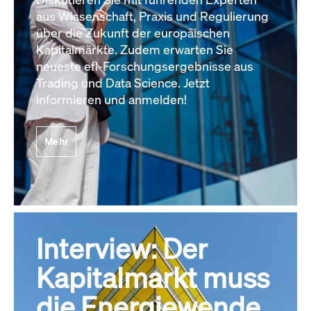
aus Wissenschaft, Praxis und Regulierung
über die Zukunft der europäischen
Kapitalmärkte. Zudem erwarten Sie
neueste efl-Forschungsergebnisse aus
Trading und Data Science. Jetzt
informieren und anmelden!
Mehr
Interview: Der
Kapitalmarkt muss
die Energiewende