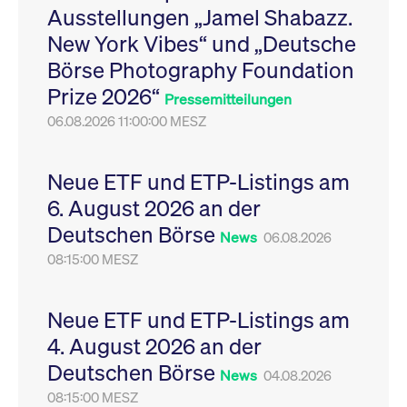
Ausstellungen „Jamel Shabazz.
Leistung der Website
VISITOR_PRIVACY_METADATA
YouTube
6
Dieses Cookie dient 
zu messen. Es handelt
.youtube.com
Monate
Speicherung der
New York Vibes“ und „Deutsche
sich um ein Muster-
Einwilligungs- und
Cookie, bei dem auf
Datenschutzbestim
Börse Photography Foundation
das Präfix _pk_ses
des Nutzers für ihre
eine kurze Reihe von
Interaktion mit der W
Prize 2026“
Zahlen und
Es erfasst Daten über
Pressemitteilungen
Buchstaben folgt, bei
Einwilligung des Bes
der es sich vermutlich
06.08.2026 11:00:00 MESZ
in Bezug auf verschi
um einen
Datenschutzrichtlini
Referenzcode für die
-einstellungen, um
Domain handelt, die
sicherzustellen, dass 
das Cookie setzt.
Präferenzen in zukünf
Neue ETF und ETP-Listings am
Sitzungen geehrt wer
6. August 2026 an der
Deutschen Börse
News
06.08.2026
08:15:00 MESZ
Neue ETF und ETP-Listings am
4. August 2026 an der
Deutschen Börse
News
04.08.2026
08:15:00 MESZ