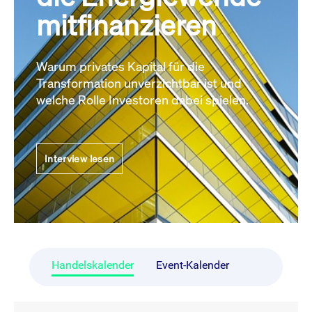
mitfinanzieren
Warum privates Kapital für die
Transformation unverzichtbar ist und
welche Rolle Investoren dabei spielen.
Interview lesen
Handelskalender
Event-Kalender