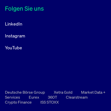
Folgen Sie uns
LinkedIn
Instagram
YouTube
Deutsche Börse Group
Xetra Gold
Market Data +
Services
Eurex
360T
Clearstream
Crypto Finance
ISS STOXX