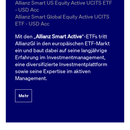
um d
Allianz Smart US Equity Active UCITS ETF
anzu
- USD Acc
ApplicationGatewayAffinityCORS
www.cashmarket.deutsche-
Session
Dies
Allianz Smart Global Equity Active UCITS
boerse.com
Ver
Last
ETF - USD Acc
um s
Clie
glei
Mit den „
Allianz Smart Active
“-ETFs tritt
Brow
werd
AllianzGI in den europäischen ETF-Markt
Benu
ein und baut dabei auf seine langjährige
die 
effe
Erfahrung im Investmentmanagement,
Ress
verb
eine diversifizierte Investmentplattform
unte
(Cro
sowie seine Expertise im aktiven
Shar
Management.
Bear
in v
Bere
Mehr
Gültig
Name
Anbieter / Domain
Beschreibung
Anbieter /
bis
Gültig
Name
Beschreibung
Domain
bis
_pk_id.7.931a
www.cashmarket.deutsche-
1 Jahr
Dieser Cookie-Name
boerse.com
ist mit der Open-