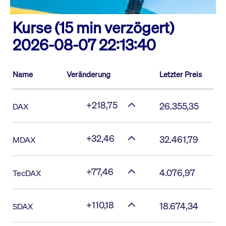
Kurse (15 min verzögert)
2026-08-07 22:13:40
Name
Veränderung
Letzter Preis
+218,75
26.355,35
DAX
+32,46
32.461,79
MDAX
+77,46
4.076,97
TecDAX
+110,18
18.674,34
SDAX