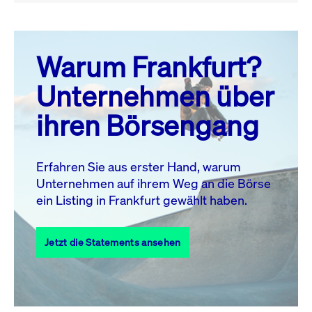
August 26
prev
next
Warum Frankfurt?
MO.
DI.
MI.
DO.
FR.
SA.
SO.
Unternehmen über
1
2
ihren Börsengang
3
4
5
6
8
9
7
10
11
12
13
14
15
16
Erfahren Sie aus erster Hand, warum
Unternehmen auf ihrem Weg an die Börse
17
18
19
20
21
22
23
ein Listing in Frankfurt gewählt haben.
24
25
27
28
29
30
26
Jetzt die Statements ansehen
31
Alle Events