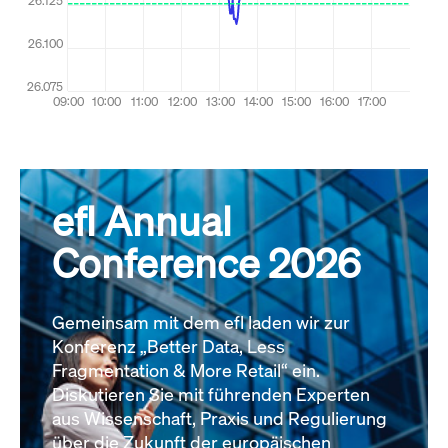
efl Annual
Conference 2026
Gemeinsam mit dem efl laden wir zur
Konferenz „Better Data, Less
Fragmentation & More Retail“ ein.
Diskutieren Sie mit führenden Experten
aus Wissenschaft, Praxis und Regulierung
über die Zukunft der europäischen