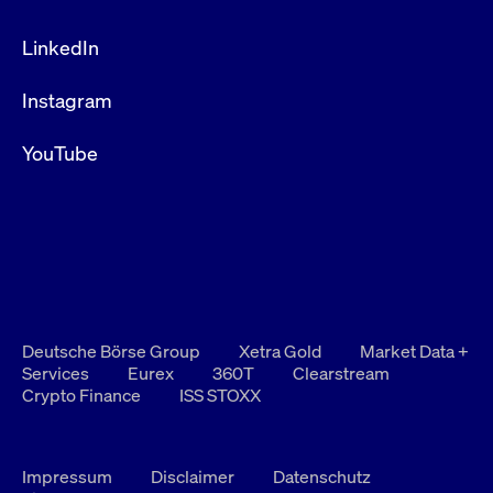
LinkedIn
Instagram
YouTube
Deutsche Börse Group
Xetra Gold
Market Data +
Services
Eurex
360T
Clearstream
Crypto Finance
ISS STOXX
Impressum
Disclaimer
Datenschutz