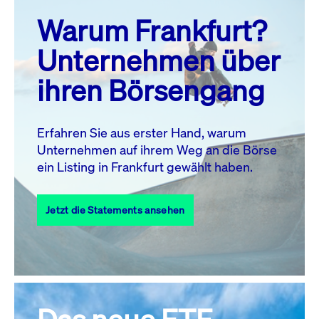
prev
next
Warum Frankfurt?
MO.
DI.
MI.
DO.
FR.
SA.
SO.
Unternehmen über
1
2
ihren Börsengang
3
4
5
6
8
9
7
10
11
12
13
14
15
16
Erfahren Sie aus erster Hand, warum
Unternehmen auf ihrem Weg an die Börse
17
18
19
20
21
22
23
ein Listing in Frankfurt gewählt haben.
24
25
27
28
29
30
26
Jetzt die Statements ansehen
31
Alle Events