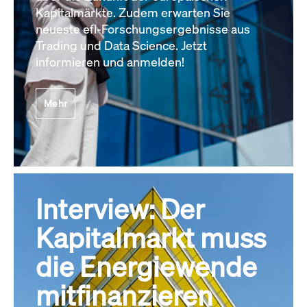
Kapitalmärkte. Zudem erwarten Sie
neueste efl-Forschungsergebnisse aus
Trading und Data Science. Jetzt
informieren und anmelden!
Mehr
Interview: Der
Kapitalmarkt muss
die Energiewende
mitfinanzieren