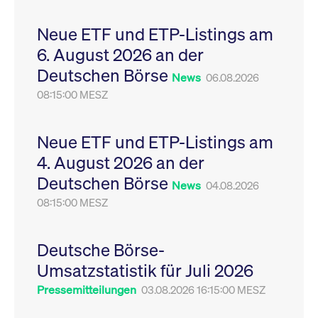
Leistung der Website
VISITOR_PRIVACY_METADATA
YouTube
6
Dieses Cookie dient 
zu messen. Es handelt
.youtube.com
Monate
Speicherung der
Neue ETF und ETP-Listings am
sich um ein Muster-
Einwilligungs- und
Cookie, bei dem auf
Datenschutzbestim
6. August 2026 an der
das Präfix _pk_ses
des Nutzers für ihre
eine kurze Reihe von
Interaktion mit der W
Deutschen Börse
Zahlen und
Es erfasst Daten über
News
06.08.2026
Buchstaben folgt, bei
Einwilligung des Bes
der es sich vermutlich
08:15:00 MESZ
in Bezug auf verschi
um einen
Datenschutzrichtlini
Referenzcode für die
-einstellungen, um
Domain handelt, die
sicherzustellen, dass 
das Cookie setzt.
Präferenzen in zukünf
Neue ETF und ETP-Listings am
Sitzungen geehrt wer
4. August 2026 an der
Deutschen Börse
News
04.08.2026
08:15:00 MESZ
Deutsche Börse-
Umsatzstatistik für Juli 2026
Pressemitteilungen
03.08.2026 16:15:00 MESZ