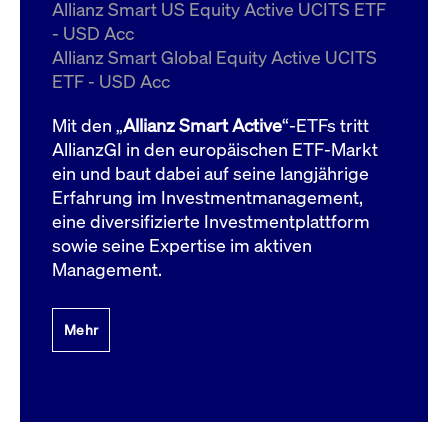
um d
Allianz Smart US Equity Active UCITS ETF
anzu
- USD Acc
ApplicationGatewayAffinityCORS
www.cashmarket.deutsche-
Session
Dies
Allianz Smart Global Equity Active UCITS
boerse.com
Ver
Last
ETF - USD Acc
um s
Clie
glei
Mit den „
Allianz Smart Active
“-ETFs tritt
Brow
werd
AllianzGI in den europäischen ETF-Markt
Benu
ein und baut dabei auf seine langjährige
die 
effe
Erfahrung im Investmentmanagement,
Ress
verb
eine diversifizierte Investmentplattform
unte
(Cro
sowie seine Expertise im aktiven
Shar
Management.
Bear
in v
Bere
Mehr
Gültig
Name
Anbieter / Domain
Beschreibung
Anbieter /
bis
Gültig
Name
Beschreibung
Domain
bis
_pk_id.7.931a
www.cashmarket.deutsche-
1 Jahr
Dieser Cookie-Name
boerse.com
ist mit der Open-