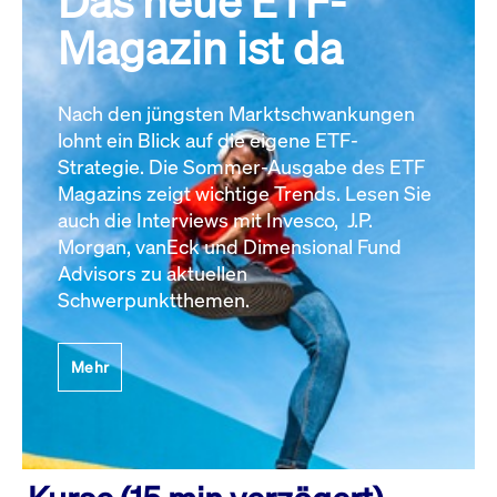
Das neue ETF-
Magazin ist da
Nach den jüngsten Marktschwankungen
lohnt ein Blick auf die eigene ETF-
Strategie. Die Sommer-Ausgabe des ETF
Magazins zeigt wichtige Trends. Lesen Sie
auch die Interviews mit Invesco, J.P.
Morgan, vanEck und Dimensional Fund
Advisors zu aktuellen
Schwerpunktthemen.
Mehr