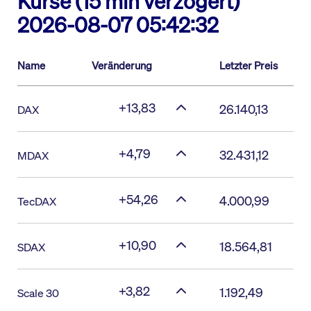
Kurse (15 min verzögert)
2026-08-07 05:42:32
Name
Veränderung
Letzter Preis
+13,83
26.140,13
DAX
+4,79
32.431,12
MDAX
+54,26
4.000,99
TecDAX
+10,90
18.564,81
SDAX
+3,82
1.192,49
Scale 30