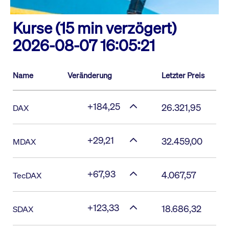
Kurse (15 min verzögert)
2026-08-07 16:05:21
Name
Veränderung
Letzter Preis
+184,25
26.321,95
DAX
+29,21
32.459,00
MDAX
+67,93
4.067,57
TecDAX
+123,33
18.686,32
SDAX