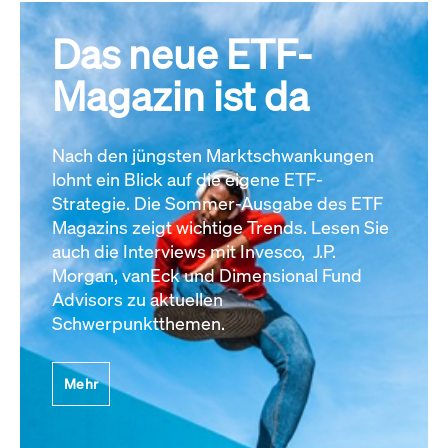
Das neue ETF-
Magazin ist da
Nach den jüngsten Marktschwankungen
lohnt ein Blick auf die eigene ETF-
Strategie. Die Sommer-Ausgabe des ETF
Magazins zeigt wichtige Trends. Lesen Sie
auch die Interviews mit Invesco, J.P.
Morgan, vanEck und Dimensional Fund
Advisors zu aktuellen
Schwerpunktthemen.
Mehr