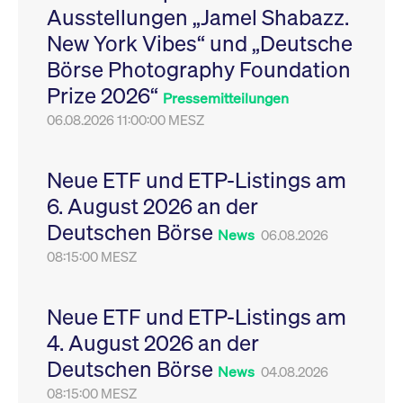
Ausstellungen „Jamel Shabazz.
Leistung der Website
VISITOR_PRIVACY_METADATA
YouTube
6
Dieses Cookie dient 
zu messen. Es handelt
.youtube.com
Monate
Speicherung der
New York Vibes“ und „Deutsche
sich um ein Muster-
Einwilligungs- und
Cookie, bei dem auf
Datenschutzbestim
Börse Photography Foundation
das Präfix _pk_ses
des Nutzers für ihre
eine kurze Reihe von
Interaktion mit der W
Prize 2026“
Zahlen und
Es erfasst Daten über
Pressemitteilungen
Buchstaben folgt, bei
Einwilligung des Bes
der es sich vermutlich
06.08.2026 11:00:00 MESZ
in Bezug auf verschi
um einen
Datenschutzrichtlini
Referenzcode für die
-einstellungen, um
Domain handelt, die
sicherzustellen, dass 
das Cookie setzt.
Präferenzen in zukünf
Neue ETF und ETP-Listings am
Sitzungen geehrt wer
6. August 2026 an der
Deutschen Börse
News
06.08.2026
08:15:00 MESZ
Neue ETF und ETP-Listings am
4. August 2026 an der
Deutschen Börse
News
04.08.2026
08:15:00 MESZ