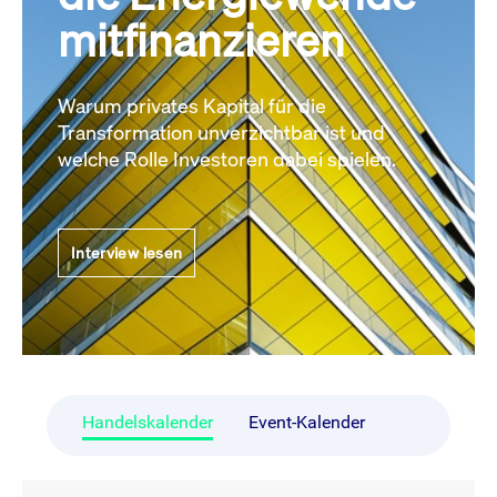
mitfinanzieren
Warum privates Kapital für die
Transformation unverzichtbar ist und
welche Rolle Investoren dabei spielen.
Interview lesen
Handelskalender
Event-Kalender