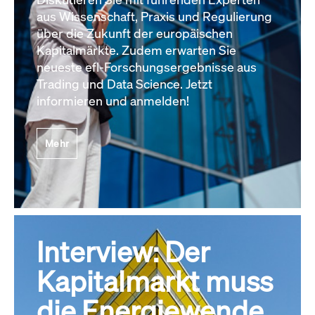
aus Wissenschaft, Praxis und Regulierung
über die Zukunft der europäischen
Kapitalmärkte. Zudem erwarten Sie
neueste efl-Forschungsergebnisse aus
Trading und Data Science. Jetzt
informieren und anmelden!
Mehr
Interview: Der
Kapitalmarkt muss
die Energiewende