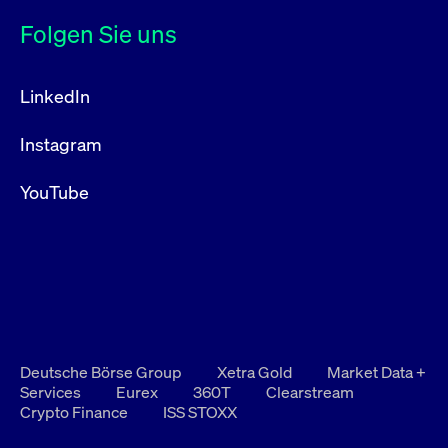
Folgen Sie uns
LinkedIn
Instagram
YouTube
Deutsche Börse Group
Xetra Gold
Market Data +
Services
Eurex
360T
Clearstream
Crypto Finance
ISS STOXX