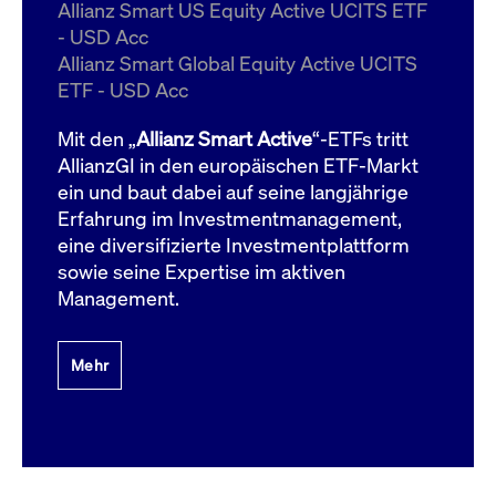
um d
Allianz Smart US Equity Active UCITS ETF
anzu
- USD Acc
ApplicationGatewayAffinityCORS
www.cashmarket.deutsche-
Session
Dies
Allianz Smart Global Equity Active UCITS
boerse.com
Ver
Last
ETF - USD Acc
um s
Clie
glei
Mit den „
Allianz Smart Active
“-ETFs tritt
Brow
werd
AllianzGI in den europäischen ETF-Markt
Benu
ein und baut dabei auf seine langjährige
die 
effe
Erfahrung im Investmentmanagement,
Ress
verb
eine diversifizierte Investmentplattform
unte
(Cro
sowie seine Expertise im aktiven
Shar
Management.
Bear
in v
Bere
Mehr
Gültig
Name
Anbieter / Domain
Beschreibung
Anbieter /
bis
Gültig
Name
Beschreibung
Domain
bis
_pk_id.7.931a
www.cashmarket.deutsche-
1 Jahr
Dieser Cookie-Name
boerse.com
ist mit der Open-