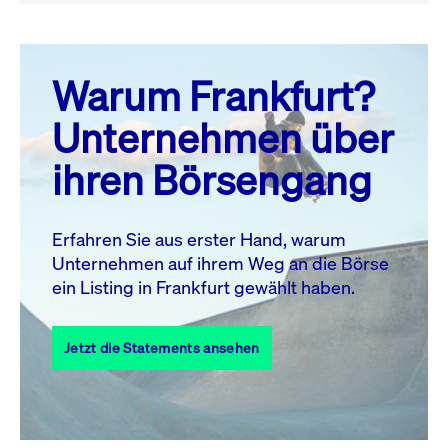
August 26
prev
next
Warum Frankfurt?
MO.
DI.
MI.
DO.
FR.
SA.
SO.
Unternehmen über
1
2
ihren Börsengang
3
4
5
6
8
9
7
10
11
12
13
14
15
16
Erfahren Sie aus erster Hand, warum
Unternehmen auf ihrem Weg an die Börse
17
18
19
20
21
22
23
ein Listing in Frankfurt gewählt haben.
24
25
27
28
29
30
26
Jetzt die Statements ansehen
31
Alle Events