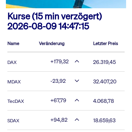
Kurse (15 min verzögert)
2026-08-09 14:47:15
Name
Veränderung
Letzter Preis
+179,32
26.319,45
DAX
-23,92
32.407,20
MDAX
+67,79
4.068,78
TecDAX
+94,82
18.659,63
SDAX