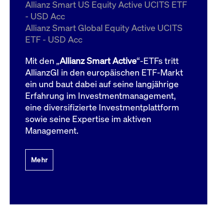
um d
Allianz Smart US Equity Active UCITS ETF
anzu
- USD Acc
ApplicationGatewayAffinityCORS
www.cashmarket.deutsche-
Session
Dies
Allianz Smart Global Equity Active UCITS
boerse.com
Ver
Last
ETF - USD Acc
um s
Clie
glei
Mit den „
Allianz Smart Active
“-ETFs tritt
Brow
werd
AllianzGI in den europäischen ETF-Markt
Benu
ein und baut dabei auf seine langjährige
die 
effe
Erfahrung im Investmentmanagement,
Ress
verb
eine diversifizierte Investmentplattform
unte
(Cro
sowie seine Expertise im aktiven
Shar
Management.
Bear
in v
Bere
Mehr
Gültig
Name
Anbieter / Domain
Beschreibung
Anbieter /
bis
Gültig
Name
Beschreibung
Domain
bis
_pk_id.7.931a
www.cashmarket.deutsche-
1 Jahr
Dieser Cookie-Name
boerse.com
ist mit der Open-