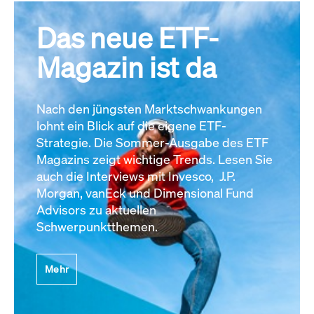
Das neue ETF-
Magazin ist da
Nach den jüngsten Marktschwankungen
lohnt ein Blick auf die eigene ETF-
Strategie. Die Sommer-Ausgabe des ETF
Magazins zeigt wichtige Trends. Lesen Sie
auch die Interviews mit Invesco, J.P.
Morgan, vanEck und Dimensional Fund
Advisors zu aktuellen
Schwerpunktthemen.
Mehr