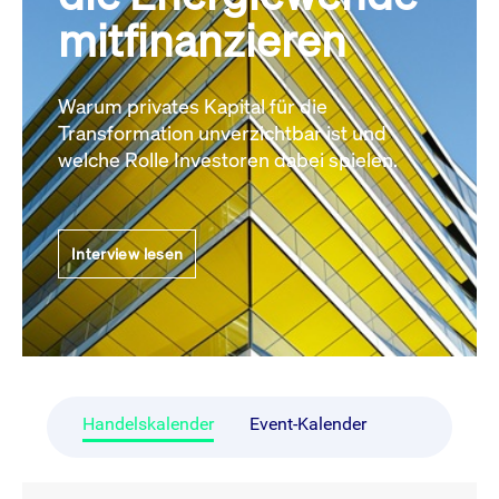
mitfinanzieren
Warum privates Kapital für die
Transformation unverzichtbar ist und
welche Rolle Investoren dabei spielen.
Interview lesen
Handelskalender
Event-Kalender