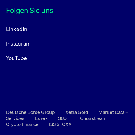
Folgen Sie uns
LinkedIn
Instagram
YouTube
Deutsche Börse Group
Xetra Gold
Market Data +
Services
Eurex
360T
Clearstream
Crypto Finance
ISS STOXX