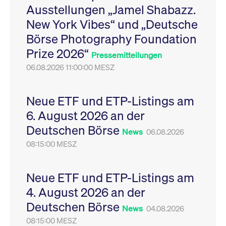
Ausstellungen „Jamel Shabazz.
Leistung der Website
VISITOR_PRIVACY_METADATA
YouTube
6
Dieses Cookie dient 
zu messen. Es handelt
.youtube.com
Monate
Speicherung der
New York Vibes“ und „Deutsche
sich um ein Muster-
Einwilligungs- und
Cookie, bei dem auf
Datenschutzbestim
Börse Photography Foundation
das Präfix _pk_ses
des Nutzers für ihre
eine kurze Reihe von
Interaktion mit der W
Prize 2026“
Zahlen und
Es erfasst Daten über
Pressemitteilungen
Buchstaben folgt, bei
Einwilligung des Bes
der es sich vermutlich
06.08.2026 11:00:00 MESZ
in Bezug auf verschi
um einen
Datenschutzrichtlini
Referenzcode für die
-einstellungen, um
Domain handelt, die
sicherzustellen, dass 
das Cookie setzt.
Präferenzen in zukünf
Neue ETF und ETP-Listings am
Sitzungen geehrt wer
6. August 2026 an der
Deutschen Börse
News
06.08.2026
08:15:00 MESZ
Neue ETF und ETP-Listings am
4. August 2026 an der
Deutschen Börse
News
04.08.2026
08:15:00 MESZ