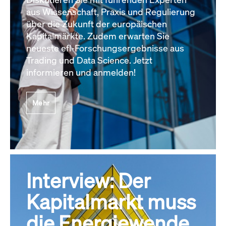
aus Wissenschaft, Praxis und Regulierung
über die Zukunft der europäischen
Kapitalmärkte. Zudem erwarten Sie
neueste efl-Forschungsergebnisse aus
Trading und Data Science. Jetzt
informieren und anmelden!
Mehr
Interview: Der
Kapitalmarkt muss
die Energiewende