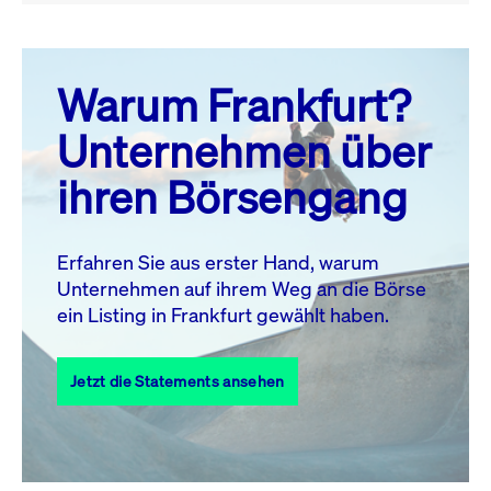
August 26
prev
next
Warum Frankfurt?
MO.
DI.
MI.
DO.
FR.
SA.
SO.
Unternehmen über
1
2
ihren Börsengang
3
4
5
6
7
8
9
10
11
12
13
14
15
16
Erfahren Sie aus erster Hand, warum
Unternehmen auf ihrem Weg an die Börse
17
18
19
20
21
22
23
ein Listing in Frankfurt gewählt haben.
24
25
27
28
29
30
26
Jetzt die Statements ansehen
31
Alle Events