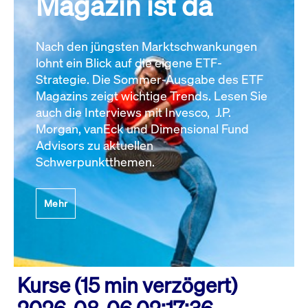
Magazin ist da
Nach den jüngsten Marktschwankungen
lohnt ein Blick auf die eigene ETF-
Strategie. Die Sommer-Ausgabe des ETF
Magazins zeigt wichtige Trends. Lesen Sie
auch die Interviews mit Invesco, J.P.
Morgan, vanEck und Dimensional Fund
Advisors zu aktuellen
Schwerpunktthemen.
Mehr
Kurse (15 min verzögert)