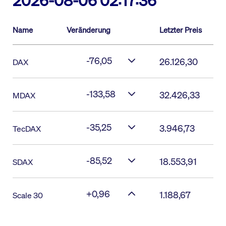
2026-08-06 02:17:36
Name
Veränderung
Letzter Preis
-76,05
26.126,30
DAX
-133,58
32.426,33
MDAX
-35,25
3.946,73
TecDAX
-85,52
18.553,91
SDAX
+0,96
1.188,67
Scale 30