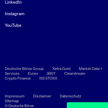
LinkedIn
Instagram
YouTube
Deutsche Börse Group
Xetra Gold
Market Data +
Services
Eurex
360T
Clearstream
Crypto Finance
ISS STOXX
Impressum
Disclaimer
Datenschutz
Sitemap
© Deutsche Börse