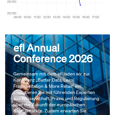
efl Annual
Conference 2026
Gemeinsam mit dem efl laden wir zur
Konferenz „Better Data, Less
Fragmentation & More Retail“ ein.
Diskutieren Sie mit führenden Experten
aus Wissenschaft, Praxis und Regulierung
über die Zukunft der europäischen
Kapitalmärkte. Zudem erwarten Sie