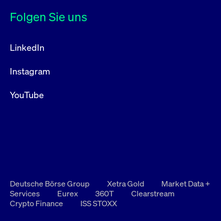
Folgen Sie uns
LinkedIn
Instagram
YouTube
Deutsche Börse Group
Xetra Gold
Market Data +
Services
Eurex
360T
Clearstream
Crypto Finance
ISS STOXX