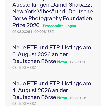
Ausstellungen „Jamel Shabazz.
Leistung der Website
VISITOR_PRIVACY_METADATA
YouTube
6
Dieses Cookie dient 
zu messen. Es handelt
.youtube.com
Monate
Speicherung der
New York Vibes“ und „Deutsche
sich um ein Muster-
Einwilligungs- und
Cookie, bei dem auf
Datenschutzbestim
Börse Photography Foundation
das Präfix _pk_ses
des Nutzers für ihre
eine kurze Reihe von
Interaktion mit der W
Prize 2026“
Zahlen und
Es erfasst Daten über
Pressemitteilungen
Buchstaben folgt, bei
Einwilligung des Bes
der es sich vermutlich
06.08.2026 11:00:00 MESZ
in Bezug auf verschi
um einen
Datenschutzrichtlini
Referenzcode für die
-einstellungen, um
Domain handelt, die
sicherzustellen, dass 
das Cookie setzt.
Präferenzen in zukünf
Neue ETF und ETP-Listings am
Sitzungen geehrt wer
6. August 2026 an der
Deutschen Börse
News
06.08.2026
08:15:00 MESZ
Neue ETF und ETP-Listings am
4. August 2026 an der
Deutschen Börse
News
04.08.2026
08:15:00 MESZ