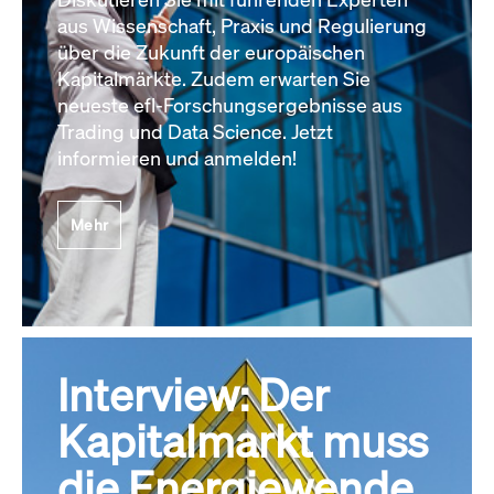
aus Wissenschaft, Praxis und Regulierung
über die Zukunft der europäischen
Kapitalmärkte. Zudem erwarten Sie
neueste efl-Forschungsergebnisse aus
Trading und Data Science. Jetzt
informieren und anmelden!
Mehr
Interview: Der
Kapitalmarkt muss
die Energiewende