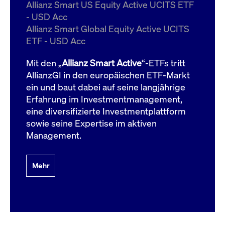
um d
Allianz Smart US Equity Active UCITS ETF
anzu
- USD Acc
ApplicationGatewayAffinityCORS
www.cashmarket.deutsche-
Session
Dies
Allianz Smart Global Equity Active UCITS
boerse.com
Ver
Last
ETF - USD Acc
um s
Clie
glei
Mit den „
Allianz Smart Active
“-ETFs tritt
Brow
werd
AllianzGI in den europäischen ETF-Markt
Benu
ein und baut dabei auf seine langjährige
die 
effe
Erfahrung im Investmentmanagement,
Ress
verb
eine diversifizierte Investmentplattform
unte
(Cro
sowie seine Expertise im aktiven
Shar
Management.
Bear
in v
Bere
Mehr
Gültig
Name
Anbieter / Domain
Beschreibung
Anbieter /
bis
Gültig
Name
Beschreibung
Domain
bis
_pk_id.7.931a
www.cashmarket.deutsche-
1 Jahr
Dieser Cookie-Name
boerse.com
ist mit der Open-