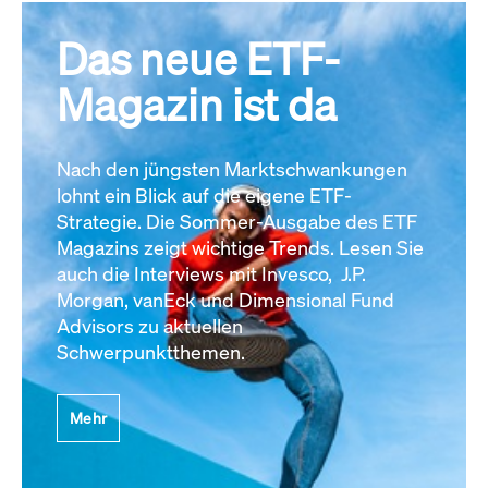
Das neue ETF-
Magazin ist da
Nach den jüngsten Marktschwankungen
lohnt ein Blick auf die eigene ETF-
Strategie. Die Sommer-Ausgabe des ETF
Magazins zeigt wichtige Trends. Lesen Sie
auch die Interviews mit Invesco, J.P.
Morgan, vanEck und Dimensional Fund
Advisors zu aktuellen
Schwerpunktthemen.
Mehr