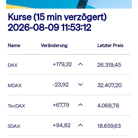
Kurse (15 min verzögert)
2026-08-09 11:53:12
Name
Veränderung
Letzter Preis
+179,32
26.319,45
DAX
-23,92
32.407,20
MDAX
+67,79
4.068,78
TecDAX
+94,82
18.659,63
SDAX