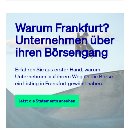
August 26
prev
next
Warum Frankfurt?
MO.
DI.
MI.
DO.
FR.
SA.
SO.
Unternehmen über
1
2
ihren Börsengang
3
4
5
6
7
8
9
10
11
12
13
14
15
16
Erfahren Sie aus erster Hand, warum
Unternehmen auf ihrem Weg an die Börse
17
18
19
20
21
22
23
ein Listing in Frankfurt gewählt haben.
24
25
27
28
29
30
26
Jetzt die Statements ansehen
31
Alle Events