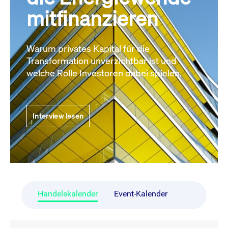
mitfinanzieren
Warum privates Kapital für die
Transformation unverzichtbar ist und
welche Rolle Investoren dabei spielen.
Interview lesen
Handelskalender
Event-Kalender