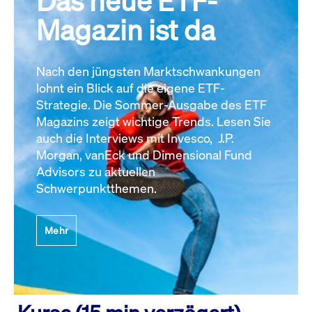
Das neue ETF-
Magazin ist da
Nach den jüngsten Marktschwankungen
lohnt ein Blick auf die eigene ETF-
Strategie. Die Sommer-Ausgabe des ETF
Magazins zeigt wichtige Trends. Lesen Sie
auch die Interviews mit Invesco, J.P.
Morgan, vanEck und Dimensional Fund
Advisors zu aktuellen
Schwerpunktthemen.
Mehr