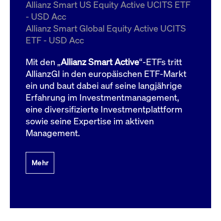
um d
Allianz Smart US Equity Active UCITS ETF
anzu
- USD Acc
ApplicationGatewayAffinityCORS
www.cashmarket.deutsche-
Session
Dies
Allianz Smart Global Equity Active UCITS
boerse.com
Ver
Last
ETF - USD Acc
um s
Clie
glei
Mit den „
Allianz Smart Active
“-ETFs tritt
Brow
werd
AllianzGI in den europäischen ETF-Markt
Benu
ein und baut dabei auf seine langjährige
die 
effe
Erfahrung im Investmentmanagement,
Ress
verb
eine diversifizierte Investmentplattform
unte
(Cro
sowie seine Expertise im aktiven
Shar
Management.
Bear
in v
Bere
Mehr
Gültig
Name
Anbieter / Domain
Beschreibung
Anbieter /
bis
Gültig
Name
Beschreibung
Domain
bis
_pk_id.7.931a
www.cashmarket.deutsche-
1 Jahr
Dieser Cookie-Name
boerse.com
ist mit der Open-