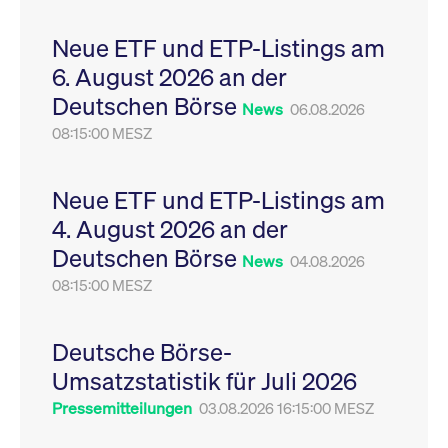
Leistung der Website
VISITOR_PRIVACY_METADATA
YouTube
6
Dieses Cookie dient 
zu messen. Es handelt
.youtube.com
Monate
Speicherung der
Neue ETF und ETP-Listings am
sich um ein Muster-
Einwilligungs- und
Cookie, bei dem auf
Datenschutzbestim
6. August 2026 an der
das Präfix _pk_ses
des Nutzers für ihre
eine kurze Reihe von
Interaktion mit der W
Deutschen Börse
Zahlen und
Es erfasst Daten über
News
06.08.2026
Buchstaben folgt, bei
Einwilligung des Bes
der es sich vermutlich
08:15:00 MESZ
in Bezug auf verschi
um einen
Datenschutzrichtlini
Referenzcode für die
-einstellungen, um
Domain handelt, die
sicherzustellen, dass 
das Cookie setzt.
Präferenzen in zukünf
Neue ETF und ETP-Listings am
Sitzungen geehrt wer
4. August 2026 an der
Deutschen Börse
News
04.08.2026
08:15:00 MESZ
Deutsche Börse-
Umsatzstatistik für Juli 2026
Pressemitteilungen
03.08.2026 16:15:00 MESZ