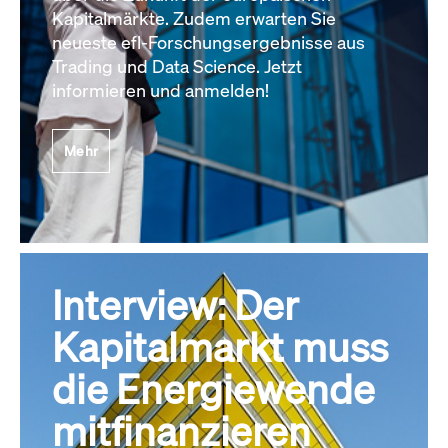
Kapitalmärkte. Zudem erwarten Sie
neueste efl-Forschungsergebnisse aus
Trading und Data Science. Jetzt
informieren und anmelden!
Mehr
Interview: Der
Kapitalmarkt muss
die Energiewende
mitfinanzieren