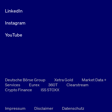
LinkedIn
Instagram
YouTube
Deutsche Börse Group
Xetra Gold
Market Data +
Services
Eurex
360T
Clearstream
Crypto Finance
ISS STOXX
Impressum
Disclaimer
Datenschutz