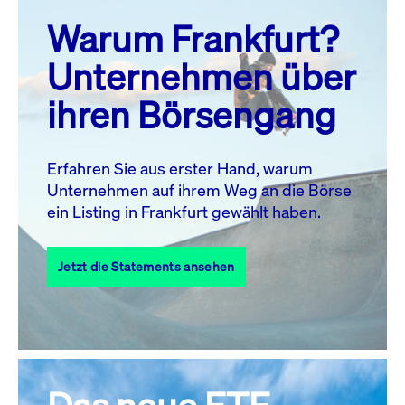
prev
next
Warum Frankfurt?
MO.
DI.
MI.
DO.
FR.
SA.
SO.
Unternehmen über
1
2
ihren Börsengang
3
4
5
6
8
9
7
10
11
12
13
14
15
16
Erfahren Sie aus erster Hand, warum
Unternehmen auf ihrem Weg an die Börse
17
18
19
20
21
22
23
ein Listing in Frankfurt gewählt haben.
24
25
27
28
29
30
26
Jetzt die Statements ansehen
31
Alle Events