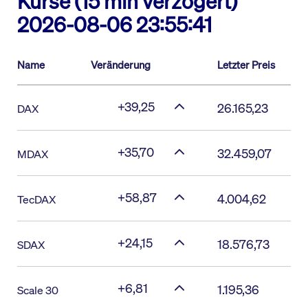
Kurse (15 min verzögert)
2026-08-06 23:55:41
Name
Veränderung
Letzter Preis
+39,25
26.165,23
DAX
+35,70
32.459,07
MDAX
+58,87
4.004,62
TecDAX
+24,15
18.576,73
SDAX
+6,81
1.195,36
Scale 30