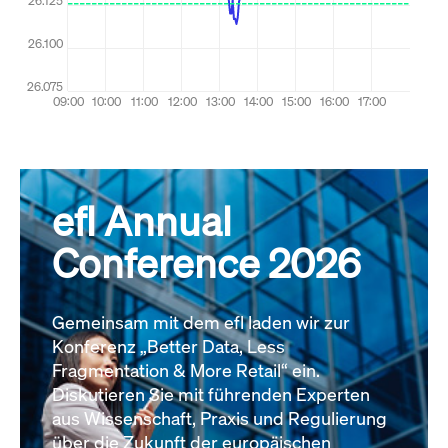
efl Annual
Conference 2026
Gemeinsam mit dem efl laden wir zur
Konferenz „Better Data, Less
Fragmentation & More Retail“ ein.
Diskutieren Sie mit führenden Experten
aus Wissenschaft, Praxis und Regulierung
über die Zukunft der europäischen