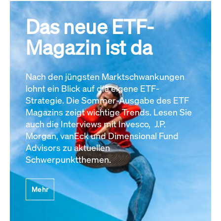
Das neue ETF-
Magazin ist da
Nach den jüngsten Marktschwankungen
lohnt ein Blick auf die eigene ETF-
Strategie. Die Sommer-Ausgabe des ETF
Magazins zeigt wichtige Trends. Lesen Sie
auch die Interviews mit Invesco, J.P.
Morgan, vanEck und Dimensional Fund
Advisors zu aktuellen
Schwerpunktthemen.
Mehr