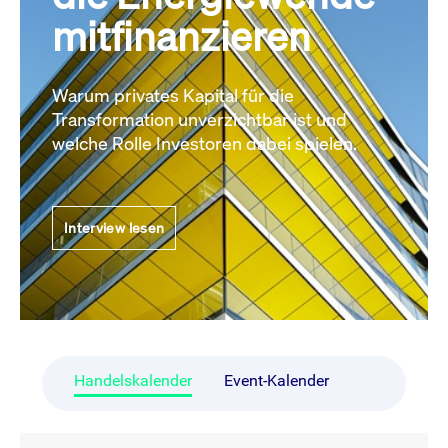
mitfinanzieren
Warum privates Kapital für die
Transformation unverzichtbar ist und
welche Rolle Investoren dabei spielen.
Interview lesen
Handelskalender
Event-Kalender