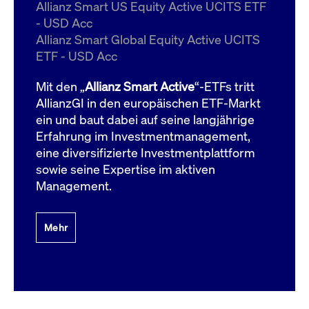
um d
Allianz Smart US Equity Active UCITS ETF
anzu
- USD Acc
ApplicationGatewayAffinityCORS
www.cashmarket.deutsche-
Session
Dies
Allianz Smart Global Equity Active UCITS
boerse.com
Ver
Last
ETF - USD Acc
um s
Clie
glei
Mit den „
Allianz Smart Active
“-ETFs tritt
Brow
werd
AllianzGI in den europäischen ETF-Markt
Benu
ein und baut dabei auf seine langjährige
die 
effe
Erfahrung im Investmentmanagement,
Ress
verb
eine diversifizierte Investmentplattform
unte
(Cro
sowie seine Expertise im aktiven
Shar
Management.
Bear
in v
Bere
Mehr
Gültig
Name
Anbieter / Domain
Beschreibung
Anbieter /
bis
Gültig
Name
Beschreibung
Domain
bis
_pk_id.7.931a
www.cashmarket.deutsche-
1 Jahr
Dieser Cookie-Name
boerse.com
ist mit der Open-