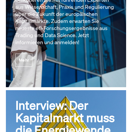
aus Wissenschaft, Praxis und Regulierung
über die Zukunft der europäischen
Kapitalmärkte. Zudem erwarten Sie
neueste efl-Forschungsergebnisse aus
Trading und Data Science. Jetzt
informieren und anmelden!
Mehr
Interview: Der
Kapitalmarkt muss
die Energiewende