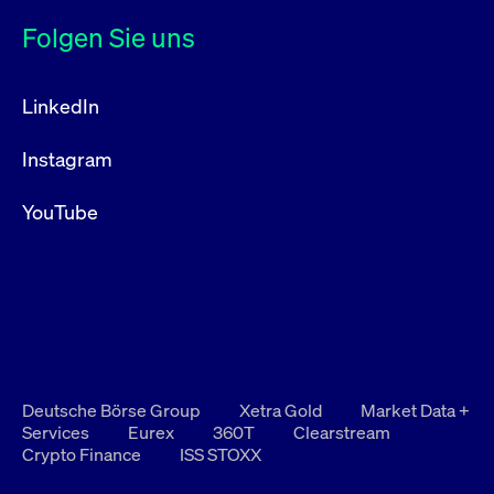
Folgen Sie uns
LinkedIn
Instagram
YouTube
Deutsche Börse Group
Xetra Gold
Market Data +
Services
Eurex
360T
Clearstream
Crypto Finance
ISS STOXX