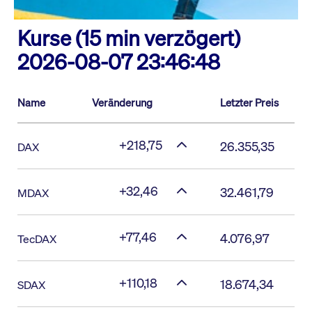
Kurse (15 min verzögert)
2026-08-07 23:46:48
Name
Veränderung
Letzter Preis
+218,75
26.355,35
DAX
+32,46
32.461,79
MDAX
+77,46
4.076,97
TecDAX
+110,18
18.674,34
SDAX