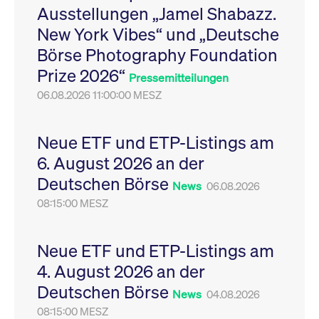
Ausstellungen „Jamel Shabazz.
Leistung der Website
VISITOR_PRIVACY_METADATA
YouTube
6
Dieses Cookie dient 
zu messen. Es handelt
.youtube.com
Monate
Speicherung der
New York Vibes“ und „Deutsche
sich um ein Muster-
Einwilligungs- und
Cookie, bei dem auf
Datenschutzbestim
Börse Photography Foundation
das Präfix _pk_ses
des Nutzers für ihre
eine kurze Reihe von
Interaktion mit der W
Prize 2026“
Zahlen und
Es erfasst Daten über
Pressemitteilungen
Buchstaben folgt, bei
Einwilligung des Bes
der es sich vermutlich
06.08.2026 11:00:00 MESZ
in Bezug auf verschi
um einen
Datenschutzrichtlini
Referenzcode für die
-einstellungen, um
Domain handelt, die
sicherzustellen, dass 
das Cookie setzt.
Präferenzen in zukünf
Neue ETF und ETP-Listings am
Sitzungen geehrt wer
6. August 2026 an der
Deutschen Börse
News
06.08.2026
08:15:00 MESZ
Neue ETF und ETP-Listings am
4. August 2026 an der
Deutschen Börse
News
04.08.2026
08:15:00 MESZ