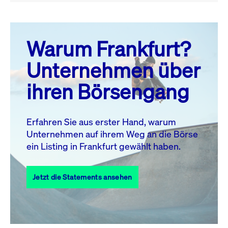
August 26
prev
next
Warum Frankfurt?
MO.
DI.
MI.
DO.
FR.
SA.
SO.
Unternehmen über
1
2
ihren Börsengang
3
4
5
6
7
9
8
10
11
12
13
14
15
16
Erfahren Sie aus erster Hand, warum
Unternehmen auf ihrem Weg an die Börse
17
18
19
20
21
22
23
ein Listing in Frankfurt gewählt haben.
24
25
27
28
29
30
26
Jetzt die Statements ansehen
31
Alle Events