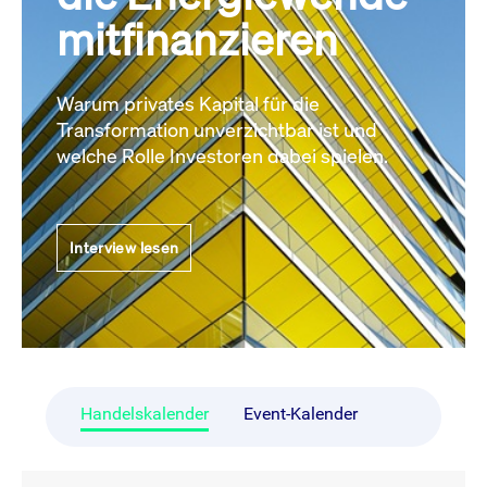
mitfinanzieren
Warum privates Kapital für die
Transformation unverzichtbar ist und
welche Rolle Investoren dabei spielen.
Interview lesen
Handelskalender
Event-Kalender