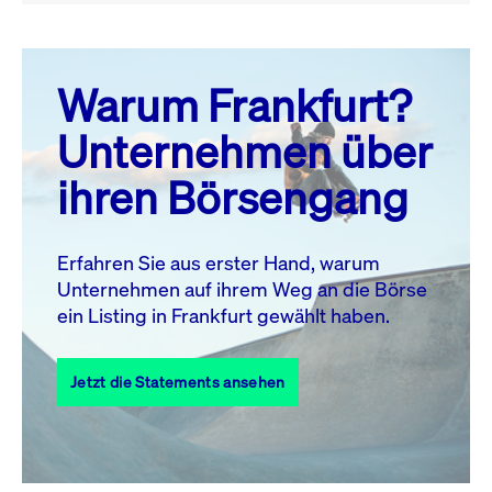
August 26
prev
next
Warum Frankfurt?
MO.
DI.
MI.
DO.
FR.
SA.
SO.
Unternehmen über
1
2
ihren Börsengang
3
4
5
6
7
8
9
10
11
12
13
14
15
16
Erfahren Sie aus erster Hand, warum
Unternehmen auf ihrem Weg an die Börse
17
18
19
20
21
22
23
ein Listing in Frankfurt gewählt haben.
24
25
27
28
29
30
26
Jetzt die Statements ansehen
31
Alle Events