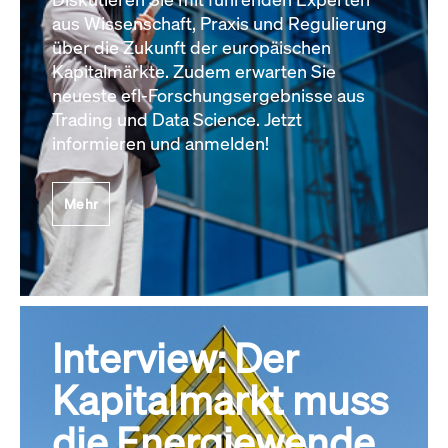
aus Wissenschaft, Praxis und Regulierung
über die Zukunft der europäischen
Kapitalmärkte. Zudem erwarten Sie
neueste efl-Forschungsergebnisse aus
Trading und Data Science. Jetzt
informieren und anmelden!
Mehr
Interview: Der
Kapitalmarkt muss
die Energiewende