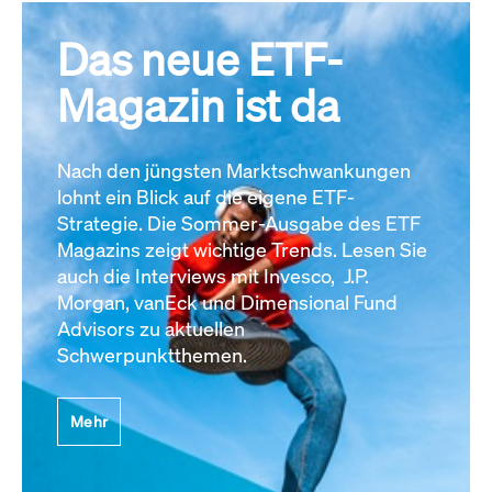
Das neue ETF-
Magazin ist da
Nach den jüngsten Marktschwankungen
lohnt ein Blick auf die eigene ETF-
Strategie. Die Sommer-Ausgabe des ETF
Magazins zeigt wichtige Trends. Lesen Sie
auch die Interviews mit Invesco, J.P.
Morgan, vanEck und Dimensional Fund
Advisors zu aktuellen
Schwerpunktthemen.
Mehr