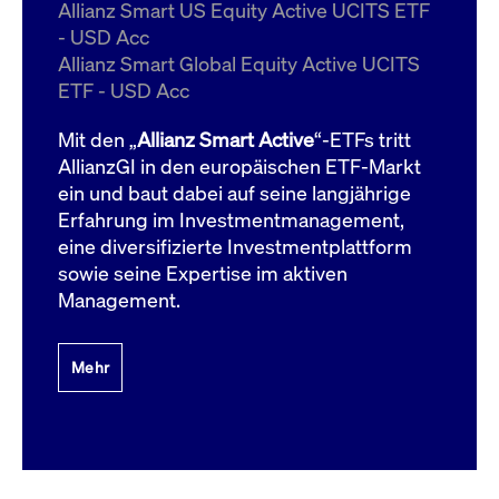
um d
Allianz Smart US Equity Active UCITS ETF
anzu
- USD Acc
ApplicationGatewayAffinityCORS
www.cashmarket.deutsche-
Session
Dies
Allianz Smart Global Equity Active UCITS
boerse.com
Ver
Last
ETF - USD Acc
um s
Clie
glei
Mit den „
Allianz Smart Active
“-ETFs tritt
Brow
werd
AllianzGI in den europäischen ETF-Markt
Benu
ein und baut dabei auf seine langjährige
die 
effe
Erfahrung im Investmentmanagement,
Ress
verb
eine diversifizierte Investmentplattform
unte
(Cro
sowie seine Expertise im aktiven
Shar
Management.
Bear
in v
Bere
Mehr
Gültig
Name
Anbieter / Domain
Beschreibung
Anbieter /
bis
Gültig
Name
Beschreibung
Domain
bis
_pk_id.7.931a
www.cashmarket.deutsche-
1 Jahr
Dieser Cookie-Name
boerse.com
ist mit der Open-