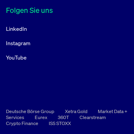
Folgen Sie uns
LinkedIn
Instagram
YouTube
Deutsche Börse Group
Xetra Gold
Market Data +
Services
Eurex
360T
Clearstream
Crypto Finance
ISS STOXX