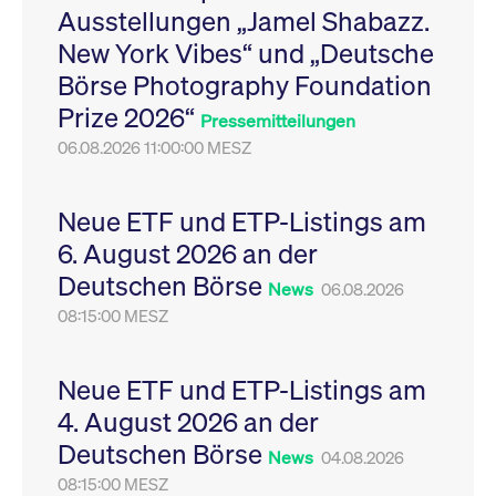
Ausstellungen „Jamel Shabazz.
Leistung der Website
VISITOR_PRIVACY_METADATA
YouTube
6
Dieses Cookie dient 
zu messen. Es handelt
.youtube.com
Monate
Speicherung der
New York Vibes“ und „Deutsche
sich um ein Muster-
Einwilligungs- und
Cookie, bei dem auf
Datenschutzbestim
Börse Photography Foundation
das Präfix _pk_ses
des Nutzers für ihre
eine kurze Reihe von
Interaktion mit der W
Prize 2026“
Zahlen und
Es erfasst Daten über
Pressemitteilungen
Buchstaben folgt, bei
Einwilligung des Bes
der es sich vermutlich
06.08.2026 11:00:00 MESZ
in Bezug auf verschi
um einen
Datenschutzrichtlini
Referenzcode für die
-einstellungen, um
Domain handelt, die
sicherzustellen, dass 
das Cookie setzt.
Präferenzen in zukünf
Neue ETF und ETP-Listings am
Sitzungen geehrt wer
6. August 2026 an der
Deutschen Börse
News
06.08.2026
08:15:00 MESZ
Neue ETF und ETP-Listings am
4. August 2026 an der
Deutschen Börse
News
04.08.2026
08:15:00 MESZ