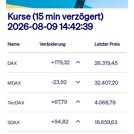
Kurse (15 min verzögert)
2026-08-09 14:42:39
Name
Veränderung
Letzter Preis
+179,32
26.319,45
DAX
-23,92
32.407,20
MDAX
+67,79
4.068,78
TecDAX
+94,82
18.659,63
SDAX