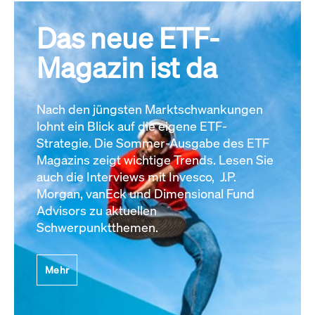
Das neue ETF-
Magazin ist da
Nach den jüngsten Marktschwankungen
lohnt ein Blick auf die eigene ETF-
Strategie. Die Sommer-Ausgabe des ETF
Magazins zeigt wichtige Trends. Lesen Sie
auch die Interviews mit Invesco, J.P.
Morgan, vanEck und Dimensional Fund
Advisors zu aktuellen
Schwerpunktthemen.
Mehr