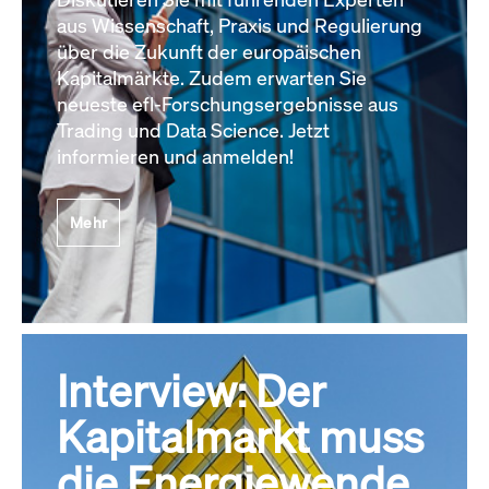
aus Wissenschaft, Praxis und Regulierung
über die Zukunft der europäischen
Kapitalmärkte. Zudem erwarten Sie
neueste efl-Forschungsergebnisse aus
Trading und Data Science. Jetzt
informieren und anmelden!
Mehr
Interview: Der
Kapitalmarkt muss
die Energiewende