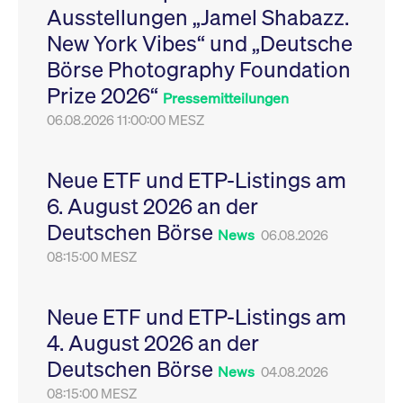
Ausstellungen „Jamel Shabazz.
Leistung der Website
VISITOR_PRIVACY_METADATA
YouTube
6
Dieses Cookie dient 
zu messen. Es handelt
.youtube.com
Monate
Speicherung der
New York Vibes“ und „Deutsche
sich um ein Muster-
Einwilligungs- und
Cookie, bei dem auf
Datenschutzbestim
Börse Photography Foundation
das Präfix _pk_ses
des Nutzers für ihre
eine kurze Reihe von
Interaktion mit der W
Prize 2026“
Zahlen und
Es erfasst Daten über
Pressemitteilungen
Buchstaben folgt, bei
Einwilligung des Bes
der es sich vermutlich
06.08.2026 11:00:00 MESZ
in Bezug auf verschi
um einen
Datenschutzrichtlini
Referenzcode für die
-einstellungen, um
Domain handelt, die
sicherzustellen, dass 
das Cookie setzt.
Präferenzen in zukünf
Neue ETF und ETP-Listings am
Sitzungen geehrt wer
6. August 2026 an der
Deutschen Börse
News
06.08.2026
08:15:00 MESZ
Neue ETF und ETP-Listings am
4. August 2026 an der
Deutschen Börse
News
04.08.2026
08:15:00 MESZ