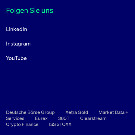
Folgen Sie uns
LinkedIn
Instagram
YouTube
Deutsche Börse Group
Xetra Gold
Market Data +
Services
Eurex
360T
Clearstream
Crypto Finance
ISS STOXX