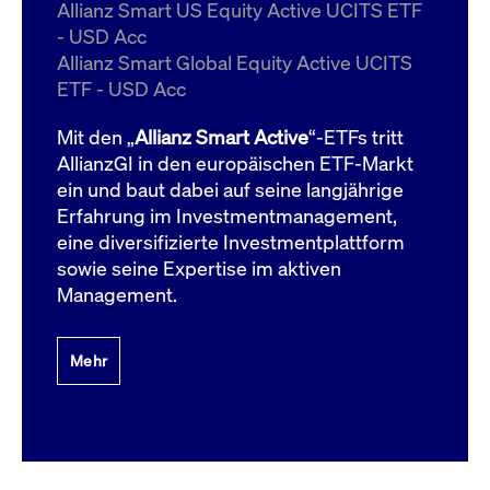
um d
Allianz Smart US Equity Active UCITS ETF
anzu
- USD Acc
ApplicationGatewayAffinityCORS
www.cashmarket.deutsche-
Session
Dies
Allianz Smart Global Equity Active UCITS
boerse.com
Ver
Last
ETF - USD Acc
um s
Clie
glei
Mit den „
Allianz Smart Active
“-ETFs tritt
Brow
werd
AllianzGI in den europäischen ETF-Markt
Benu
ein und baut dabei auf seine langjährige
die 
effe
Erfahrung im Investmentmanagement,
Ress
verb
eine diversifizierte Investmentplattform
unte
(Cro
sowie seine Expertise im aktiven
Shar
Management.
Bear
in v
Bere
Mehr
Gültig
Name
Anbieter / Domain
Beschreibung
Anbieter /
bis
Gültig
Name
Beschreibung
Domain
bis
_pk_id.7.931a
www.cashmarket.deutsche-
1 Jahr
Dieser Cookie-Name
boerse.com
ist mit der Open-