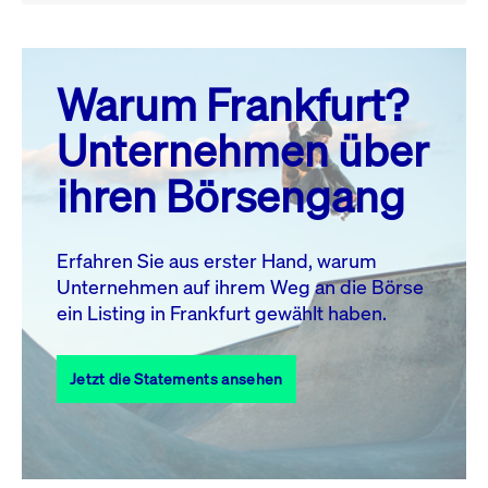
August 26
prev
next
Warum Frankfurt?
MO.
DI.
MI.
DO.
FR.
SA.
SO.
Unternehmen über
1
2
ihren Börsengang
3
4
5
6
7
9
8
10
11
12
13
14
15
16
Erfahren Sie aus erster Hand, warum
Unternehmen auf ihrem Weg an die Börse
17
18
19
20
21
22
23
ein Listing in Frankfurt gewählt haben.
24
25
27
28
29
30
26
Jetzt die Statements ansehen
31
Alle Events