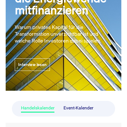
mitfinanzieren
Warum privates Kapital für die
Transformation unverzichtbar ist und
welche Rolle Investoren dabei spielen.
Interview lesen
Handelskalender
Event-Kalender