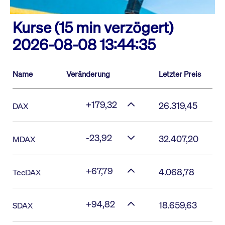
Kurse (15 min verzögert)
2026-08-08 13:44:35
Name
Veränderung
Letzter Preis
+179,32
26.319,45
DAX
-23,92
32.407,20
MDAX
+67,79
4.068,78
TecDAX
+94,82
18.659,63
SDAX