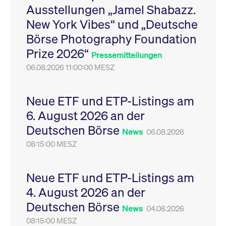
Ausstellungen „Jamel Shabazz.
Leistung der Website
VISITOR_PRIVACY_METADATA
YouTube
6
Dieses Cookie dient 
zu messen. Es handelt
.youtube.com
Monate
Speicherung der
New York Vibes“ und „Deutsche
sich um ein Muster-
Einwilligungs- und
Cookie, bei dem auf
Datenschutzbestim
Börse Photography Foundation
das Präfix _pk_ses
des Nutzers für ihre
eine kurze Reihe von
Interaktion mit der W
Prize 2026“
Zahlen und
Es erfasst Daten über
Pressemitteilungen
Buchstaben folgt, bei
Einwilligung des Bes
der es sich vermutlich
06.08.2026 11:00:00 MESZ
in Bezug auf verschi
um einen
Datenschutzrichtlini
Referenzcode für die
-einstellungen, um
Domain handelt, die
sicherzustellen, dass 
das Cookie setzt.
Präferenzen in zukünf
Neue ETF und ETP-Listings am
Sitzungen geehrt wer
6. August 2026 an der
Deutschen Börse
News
06.08.2026
08:15:00 MESZ
Neue ETF und ETP-Listings am
4. August 2026 an der
Deutschen Börse
News
04.08.2026
08:15:00 MESZ