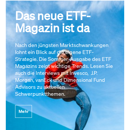
Das neue ETF-
Magazin ist da
Nach den jüngsten Marktschwankungen
lohnt ein Blick auf die eigene ETF-
Strategie. Die Sommer-Ausgabe des ETF
Magazins zeigt wichtige Trends. Lesen Sie
auch die Interviews mit Invesco, J.P.
Morgan, vanEck und Dimensional Fund
Advisors zu aktuellen
Schwerpunktthemen.
Mehr