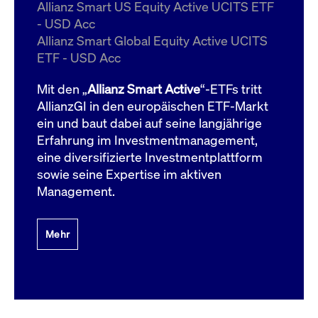
um d
Allianz Smart US Equity Active UCITS ETF
anzu
- USD Acc
ApplicationGatewayAffinityCORS
www.cashmarket.deutsche-
Session
Dies
Allianz Smart Global Equity Active UCITS
boerse.com
Ver
Last
ETF - USD Acc
um s
Clie
glei
Mit den „
Allianz Smart Active
“-ETFs tritt
Brow
werd
AllianzGI in den europäischen ETF-Markt
Benu
ein und baut dabei auf seine langjährige
die 
effe
Erfahrung im Investmentmanagement,
Ress
verb
eine diversifizierte Investmentplattform
unte
(Cro
sowie seine Expertise im aktiven
Shar
Management.
Bear
in v
Bere
Mehr
Gültig
Name
Anbieter / Domain
Beschreibung
Anbieter /
bis
Gültig
Name
Beschreibung
Domain
bis
_pk_id.7.931a
www.cashmarket.deutsche-
1 Jahr
Dieser Cookie-Name
boerse.com
ist mit der Open-