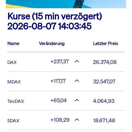
Kurse (15 min verzögert)
2026-08-07 14:03:45
Name
Veränderung
Letzter Preis
+237,37
26.374,08
DAX
+117,17
32.547,07
MDAX
+65,04
4.064,93
TecDAX
+108,29
18.671,48
SDAX