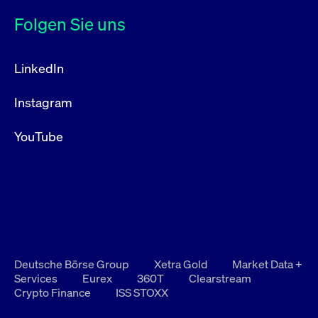
Folgen Sie uns
LinkedIn
Instagram
YouTube
Deutsche Börse Group
Xetra Gold
Market Data +
Services
Eurex
360T
Clearstream
Crypto Finance
ISS STOXX