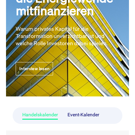
mitfinanzieren
Warum privates Kapital für die
Transformation unverzichtbar ist und
welche Rolle Investoren dabei spielen.
Interview lesen
Handelskalender
Event-Kalender