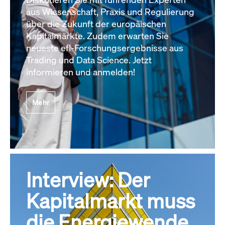
aus Wissenschaft, Praxis und Regulierung
über die Zukunft der europäischen
Kapitalmärkte. Zudem erwarten Sie
neueste efl-Forschungsergebnisse aus
Trading und Data Science. Jetzt
informieren und anmelden!
Mehr
Interview: Der
Kapitalmarkt muss
die Energiewende