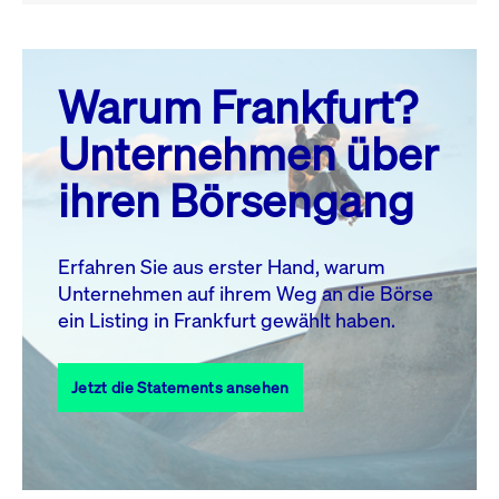
August 26
prev
next
Warum Frankfurt?
MO.
DI.
MI.
DO.
FR.
SA.
SO.
Unternehmen über
1
2
ihren Börsengang
3
4
5
6
8
9
7
10
11
12
13
14
15
16
Erfahren Sie aus erster Hand, warum
Unternehmen auf ihrem Weg an die Börse
17
18
19
20
21
22
23
ein Listing in Frankfurt gewählt haben.
24
25
27
28
29
30
26
Jetzt die Statements ansehen
31
Alle Events