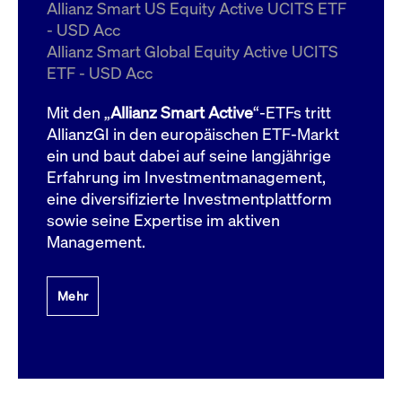
um d
Allianz Smart US Equity Active UCITS ETF
anzu
- USD Acc
ApplicationGatewayAffinityCORS
www.cashmarket.deutsche-
Session
Dies
Allianz Smart Global Equity Active UCITS
boerse.com
Ver
Last
ETF - USD Acc
um s
Clie
glei
Mit den „
Allianz Smart Active
“-ETFs tritt
Brow
werd
AllianzGI in den europäischen ETF-Markt
Benu
ein und baut dabei auf seine langjährige
die 
effe
Erfahrung im Investmentmanagement,
Ress
verb
eine diversifizierte Investmentplattform
unte
(Cro
sowie seine Expertise im aktiven
Shar
Management.
Bear
in v
Bere
Mehr
Gültig
Name
Anbieter / Domain
Beschreibung
Anbieter /
bis
Gültig
Name
Beschreibung
Domain
bis
_pk_id.7.931a
www.cashmarket.deutsche-
1 Jahr
Dieser Cookie-Name
boerse.com
ist mit der Open-