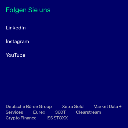
Folgen Sie uns
LinkedIn
Instagram
YouTube
Deutsche Börse Group
Xetra Gold
Market Data +
Services
Eurex
360T
Clearstream
Crypto Finance
ISS STOXX