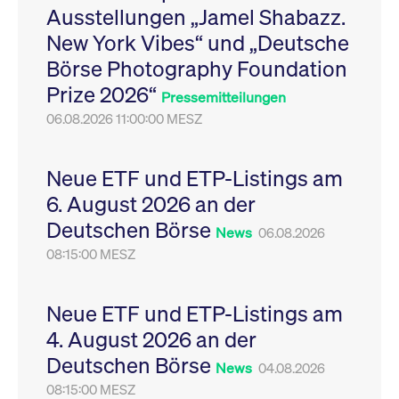
Ausstellungen „Jamel Shabazz.
Leistung der Website
VISITOR_PRIVACY_METADATA
YouTube
6
Dieses Cookie dient 
zu messen. Es handelt
.youtube.com
Monate
Speicherung der
New York Vibes“ und „Deutsche
sich um ein Muster-
Einwilligungs- und
Cookie, bei dem auf
Datenschutzbestim
Börse Photography Foundation
das Präfix _pk_ses
des Nutzers für ihre
eine kurze Reihe von
Interaktion mit der W
Prize 2026“
Zahlen und
Es erfasst Daten über
Pressemitteilungen
Buchstaben folgt, bei
Einwilligung des Bes
der es sich vermutlich
06.08.2026 11:00:00 MESZ
in Bezug auf verschi
um einen
Datenschutzrichtlini
Referenzcode für die
-einstellungen, um
Domain handelt, die
sicherzustellen, dass 
das Cookie setzt.
Präferenzen in zukünf
Neue ETF und ETP-Listings am
Sitzungen geehrt wer
6. August 2026 an der
Deutschen Börse
News
06.08.2026
08:15:00 MESZ
Neue ETF und ETP-Listings am
4. August 2026 an der
Deutschen Börse
News
04.08.2026
08:15:00 MESZ