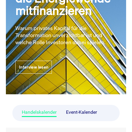
mitfinanzieren
Warum privates Kapital für die
Transformation unverzichtbar ist und
welche Rolle Investoren dabei spielen.
Interview lesen
Handelskalender
Event-Kalender