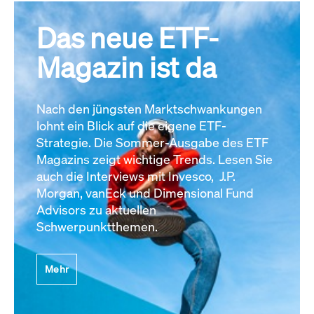
Das neue ETF-
Magazin ist da
Nach den jüngsten Marktschwankungen
lohnt ein Blick auf die eigene ETF-
Strategie. Die Sommer-Ausgabe des ETF
Magazins zeigt wichtige Trends. Lesen Sie
auch die Interviews mit Invesco, J.P.
Morgan, vanEck und Dimensional Fund
Advisors zu aktuellen
Schwerpunktthemen.
Mehr