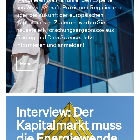
aus Wissenschaft, Praxis und Regulierung
über die Zukunft der europäischen
Kapitalmärkte. Zudem erwarten Sie
neueste efl-Forschungsergebnisse aus
Trading und Data Science. Jetzt
informieren und anmelden!
Mehr
Interview: Der
Kapitalmarkt muss
die Energiewende