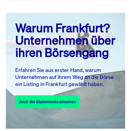
August 26
prev
next
Warum Frankfurt?
MO.
DI.
MI.
DO.
FR.
SA.
SO.
Unternehmen über
1
2
ihren Börsengang
3
4
5
6
7
9
8
10
11
12
13
14
15
16
Erfahren Sie aus erster Hand, warum
Unternehmen auf ihrem Weg an die Börse
17
18
19
20
21
22
23
ein Listing in Frankfurt gewählt haben.
24
25
27
28
29
30
26
Jetzt die Statements ansehen
31
Alle Events