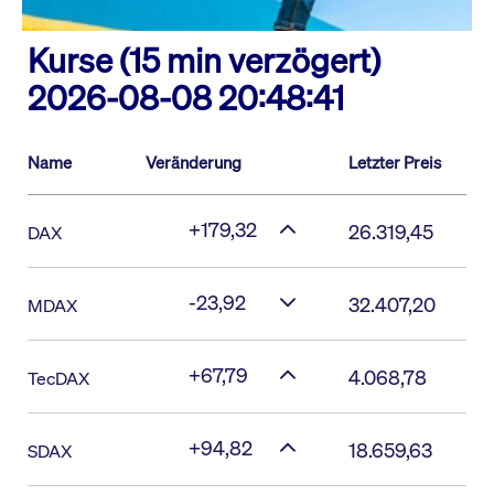
Kurse (15 min verzögert)
2026-08-08 20:48:41
Name
Veränderung
Letzter Preis
+179,32
26.319,45
DAX
-23,92
32.407,20
MDAX
+67,79
4.068,78
TecDAX
+94,82
18.659,63
SDAX