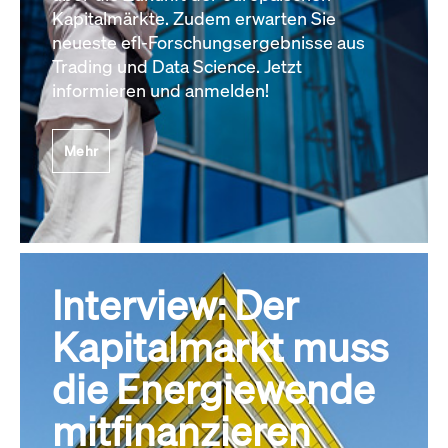
Kapitalmärkte. Zudem erwarten Sie
neueste efl-Forschungsergebnisse aus
Trading und Data Science. Jetzt
informieren und anmelden!
Mehr
Interview: Der
Kapitalmarkt muss
die Energiewende
mitfinanzieren