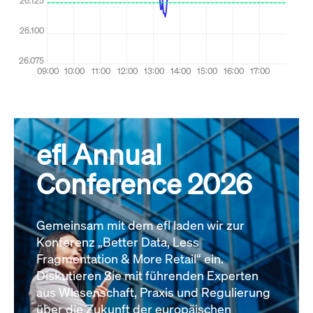
efl Annual
Conference 2026
Gemeinsam mit dem efl laden wir zur
Konferenz „Better Data, Less
Fragmentation & More Retail“ ein.
Diskutieren Sie mit führenden Experten
aus Wissenschaft, Praxis und Regulierung
über die Zukunft der europäischen