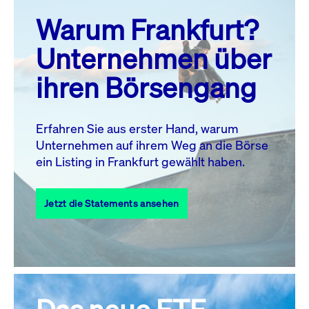
prev
next
Warum Frankfurt?
MO.
DI.
MI.
DO.
FR.
SA.
SO.
Unternehmen über
1
2
ihren Börsengang
3
4
5
6
8
9
7
10
11
12
13
14
15
16
Erfahren Sie aus erster Hand, warum
Unternehmen auf ihrem Weg an die Börse
17
18
19
20
21
22
23
ein Listing in Frankfurt gewählt haben.
24
25
27
28
29
30
26
Jetzt die Statements ansehen
31
Alle Events