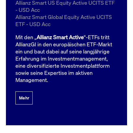
um d
Allianz Smart US Equity Active UCITS ETF
anzu
- USD Acc
ApplicationGatewayAffinityCORS
www.cashmarket.deutsche-
Session
Dies
Allianz Smart Global Equity Active UCITS
boerse.com
Ver
Last
ETF - USD Acc
um s
Clie
glei
Mit den „
Allianz Smart Active
“-ETFs tritt
Brow
werd
AllianzGI in den europäischen ETF-Markt
Benu
ein und baut dabei auf seine langjährige
die 
effe
Erfahrung im Investmentmanagement,
Ress
verb
eine diversifizierte Investmentplattform
unte
(Cro
sowie seine Expertise im aktiven
Shar
Management.
Bear
in v
Bere
Mehr
Gültig
Name
Anbieter / Domain
Beschreibung
Anbieter /
bis
Gültig
Name
Beschreibung
Domain
bis
_pk_id.7.931a
www.cashmarket.deutsche-
1 Jahr
Dieser Cookie-Name
boerse.com
ist mit der Open-