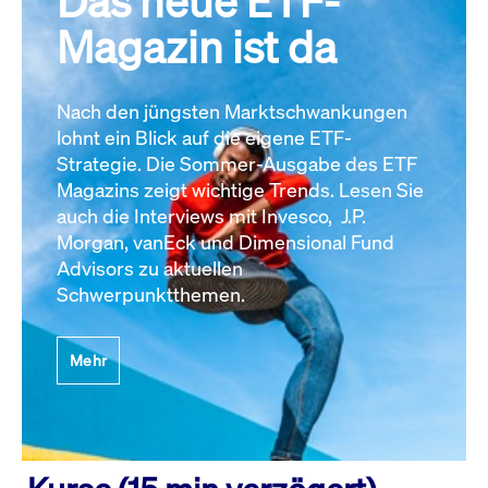
Das neue ETF-
Magazin ist da
Nach den jüngsten Marktschwankungen
lohnt ein Blick auf die eigene ETF-
Strategie. Die Sommer-Ausgabe des ETF
Magazins zeigt wichtige Trends. Lesen Sie
auch die Interviews mit Invesco, J.P.
Morgan, vanEck und Dimensional Fund
Advisors zu aktuellen
Schwerpunktthemen.
Mehr