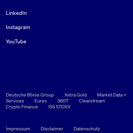
LinkedIn
Instagram
YouTube
Deutsche Börse Group
Xetra Gold
Market Data +
Services
Eurex
360T
Clearstream
Crypto Finance
ISS STOXX
Impressum
Disclaimer
Datenschutz