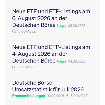
Leistung der Website
VISITOR_PRIVACY_METADATA
YouTube
6
Dieses Cookie dient 
zu messen. Es handelt
.youtube.com
Monate
Speicherung der
Neue ETF und ETP-Listings am
sich um ein Muster-
Einwilligungs- und
Cookie, bei dem auf
Datenschutzbestim
6. August 2026 an der
das Präfix _pk_ses
des Nutzers für ihre
eine kurze Reihe von
Interaktion mit der W
Deutschen Börse
Zahlen und
Es erfasst Daten über
News
06.08.2026
Buchstaben folgt, bei
Einwilligung des Bes
der es sich vermutlich
08:15:00 MESZ
in Bezug auf verschi
um einen
Datenschutzrichtlini
Referenzcode für die
-einstellungen, um
Domain handelt, die
sicherzustellen, dass 
das Cookie setzt.
Präferenzen in zukünf
Neue ETF und ETP-Listings am
Sitzungen geehrt wer
4. August 2026 an der
Deutschen Börse
News
04.08.2026
08:15:00 MESZ
Deutsche Börse-
Umsatzstatistik für Juli 2026
Pressemitteilungen
03.08.2026 16:15:00 MESZ