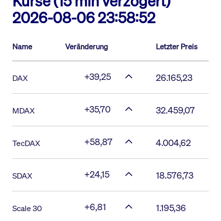
Kurse (15 min verzögert)
2026-08-06 23:58:52
Name
Veränderung
Letzter Preis
+39,25
26.165,23
DAX
+35,70
32.459,07
MDAX
+58,87
4.004,62
TecDAX
+24,15
18.576,73
SDAX
+6,81
1.195,36
Scale 30