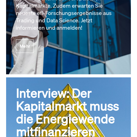
Kapitalmärkte. Zudem erwarten Sie
neueste efl-Forschungsergebnisse aus
Trading und Data Science. Jetzt
informieren und anmelden!
Mehr
Interview: Der
Kapitalmarkt muss
die Energiewende
mitfinanzieren