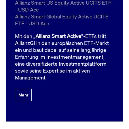
um d
Allianz Smart US Equity Active UCITS ETF
anzu
- USD Acc
ApplicationGatewayAffinityCORS
www.cashmarket.deutsche-
Session
Dies
Allianz Smart Global Equity Active UCITS
boerse.com
Ver
Last
ETF - USD Acc
um s
Clie
glei
Mit den „
Allianz Smart Active
“-ETFs tritt
Brow
werd
AllianzGI in den europäischen ETF-Markt
Benu
ein und baut dabei auf seine langjährige
die 
effe
Erfahrung im Investmentmanagement,
Ress
verb
eine diversifizierte Investmentplattform
unte
(Cro
sowie seine Expertise im aktiven
Shar
Management.
Bear
in v
Bere
Mehr
Gültig
Name
Anbieter / Domain
Beschreibung
Anbieter /
bis
Gültig
Name
Beschreibung
Domain
bis
_pk_id.7.931a
www.cashmarket.deutsche-
1 Jahr
Dieser Cookie-Name
boerse.com
ist mit der Open-