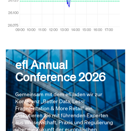
efl Annual
Conference 2026
Gemeinsam mit dem efl laden wir zur
Konferenz „Better Data, Less
Fragmentation & More Retail“ ein.
Diskutieren Sie mit führenden Experten
aus Wissenschaft, Praxis und Regulierung
über die Zukunft der europäischen