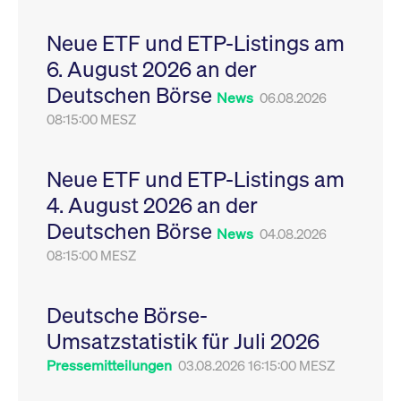
Leistung der Website
VISITOR_PRIVACY_METADATA
YouTube
6
Dieses Cookie dient 
zu messen. Es handelt
.youtube.com
Monate
Speicherung der
Neue ETF und ETP-Listings am
sich um ein Muster-
Einwilligungs- und
Cookie, bei dem auf
Datenschutzbestim
6. August 2026 an der
das Präfix _pk_ses
des Nutzers für ihre
eine kurze Reihe von
Interaktion mit der W
Deutschen Börse
Zahlen und
Es erfasst Daten über
News
06.08.2026
Buchstaben folgt, bei
Einwilligung des Bes
der es sich vermutlich
08:15:00 MESZ
in Bezug auf verschi
um einen
Datenschutzrichtlini
Referenzcode für die
-einstellungen, um
Domain handelt, die
sicherzustellen, dass 
das Cookie setzt.
Präferenzen in zukünf
Neue ETF und ETP-Listings am
Sitzungen geehrt wer
4. August 2026 an der
Deutschen Börse
News
04.08.2026
08:15:00 MESZ
Deutsche Börse-
Umsatzstatistik für Juli 2026
Pressemitteilungen
03.08.2026 16:15:00 MESZ