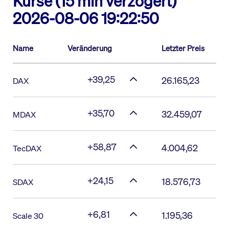
Kurse (15 min verzögert)
2026-08-06 19:22:50
Name
Veränderung
Letzter Preis
+39,25
26.165,23
DAX
+35,70
32.459,07
MDAX
+58,87
4.004,62
TecDAX
+24,15
18.576,73
SDAX
+6,81
1.195,36
Scale 30