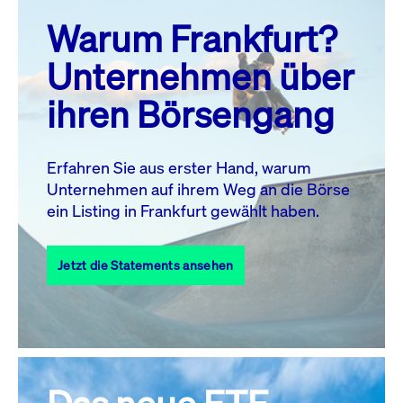
prev
next
Warum Frankfurt?
MO.
DI.
MI.
DO.
FR.
SA.
SO.
Unternehmen über
1
2
ihren Börsengang
3
4
5
7
8
9
6
10
11
12
13
14
15
16
Erfahren Sie aus erster Hand, warum
Unternehmen auf ihrem Weg an die Börse
17
18
19
20
21
22
23
ein Listing in Frankfurt gewählt haben.
24
25
27
28
29
30
26
Jetzt die Statements ansehen
31
Alle Events