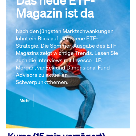
Das neue ETF-
Magazin ist da
Nach den jüngsten Marktschwankungen
lohnt ein Blick auf die eigene ETF-
Strategie. Die Sommer-Ausgabe des ETF
Magazins zeigt wichtige Trends. Lesen Sie
auch die Interviews mit Invesco, J.P.
Morgan, vanEck und Dimensional Fund
Advisors zu aktuellen
Schwerpunktthemen.
Mehr