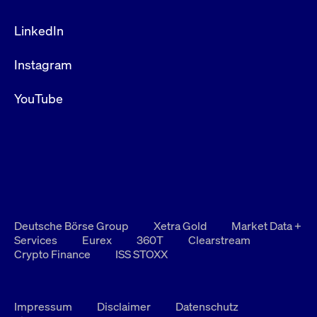
LinkedIn
Instagram
YouTube
Deutsche Börse Group
Xetra Gold
Market Data +
Services
Eurex
360T
Clearstream
Crypto Finance
ISS STOXX
Impressum
Disclaimer
Datenschutz