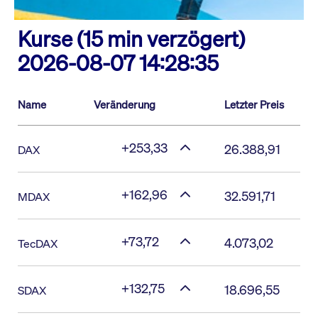
Kurse (15 min verzögert)
2026-08-07 14:28:35
Name
Veränderung
Letzter Preis
+253,33
26.388,91
DAX
+162,96
32.591,71
MDAX
+73,72
4.073,02
TecDAX
+132,75
18.696,55
SDAX