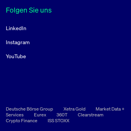
Folgen Sie uns
LinkedIn
Instagram
YouTube
Deutsche Börse Group
Xetra Gold
Market Data +
Services
Eurex
360T
Clearstream
Crypto Finance
ISS STOXX