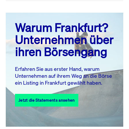
August 26
prev
next
Warum Frankfurt?
MO.
DI.
MI.
DO.
FR.
SA.
SO.
Unternehmen über
1
2
ihren Börsengang
3
4
5
6
8
9
7
10
11
12
13
14
15
16
Erfahren Sie aus erster Hand, warum
Unternehmen auf ihrem Weg an die Börse
17
18
19
20
21
22
23
ein Listing in Frankfurt gewählt haben.
24
25
27
28
29
30
26
Jetzt die Statements ansehen
31
Alle Events