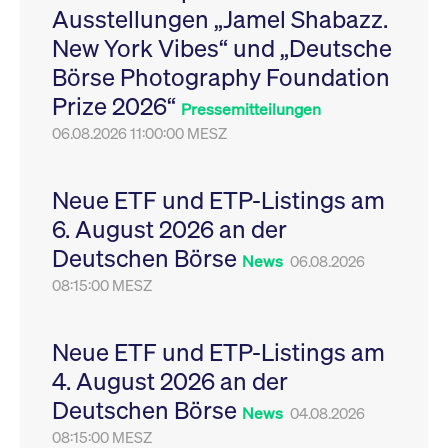
Ausstellungen „Jamel Shabazz.
Leistung der Website
VISITOR_PRIVACY_METADATA
YouTube
6
Dieses Cookie dient 
zu messen. Es handelt
.youtube.com
Monate
Speicherung der
New York Vibes“ und „Deutsche
sich um ein Muster-
Einwilligungs- und
Cookie, bei dem auf
Datenschutzbestim
Börse Photography Foundation
das Präfix _pk_ses
des Nutzers für ihre
eine kurze Reihe von
Interaktion mit der W
Prize 2026“
Zahlen und
Es erfasst Daten über
Pressemitteilungen
Buchstaben folgt, bei
Einwilligung des Bes
der es sich vermutlich
06.08.2026 11:00:00 MESZ
in Bezug auf verschi
um einen
Datenschutzrichtlini
Referenzcode für die
-einstellungen, um
Domain handelt, die
sicherzustellen, dass 
das Cookie setzt.
Präferenzen in zukünf
Neue ETF und ETP-Listings am
Sitzungen geehrt wer
6. August 2026 an der
Deutschen Börse
News
06.08.2026
08:15:00 MESZ
Neue ETF und ETP-Listings am
4. August 2026 an der
Deutschen Börse
News
04.08.2026
08:15:00 MESZ