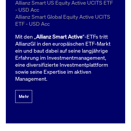
um d
Allianz Smart US Equity Active UCITS ETF
anzu
- USD Acc
ApplicationGatewayAffinityCORS
www.cashmarket.deutsche-
Session
Dies
Allianz Smart Global Equity Active UCITS
boerse.com
Ver
Last
ETF - USD Acc
um s
Clie
glei
Mit den „
Allianz Smart Active
“-ETFs tritt
Brow
werd
AllianzGI in den europäischen ETF-Markt
Benu
ein und baut dabei auf seine langjährige
die 
effe
Erfahrung im Investmentmanagement,
Ress
verb
eine diversifizierte Investmentplattform
unte
(Cro
sowie seine Expertise im aktiven
Shar
Management.
Bear
in v
Bere
Mehr
Gültig
Name
Anbieter / Domain
Beschreibung
Anbieter /
bis
Gültig
Name
Beschreibung
Domain
bis
_pk_id.7.931a
www.cashmarket.deutsche-
1 Jahr
Dieser Cookie-Name
boerse.com
ist mit der Open-