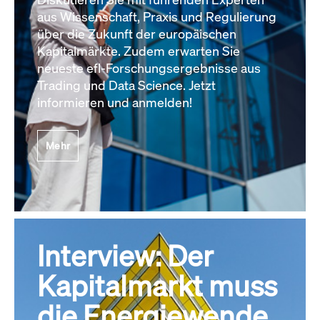
aus Wissenschaft, Praxis und Regulierung
über die Zukunft der europäischen
Kapitalmärkte. Zudem erwarten Sie
neueste efl-Forschungsergebnisse aus
Trading und Data Science. Jetzt
informieren und anmelden!
Mehr
Interview: Der
Kapitalmarkt muss
die Energiewende