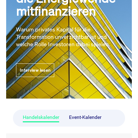
mitfinanzieren
Warum privates Kapital für die
Transformation unverzichtbar ist und
welche Rolle Investoren dabei spielen.
Interview lesen
Handelskalender
Event-Kalender