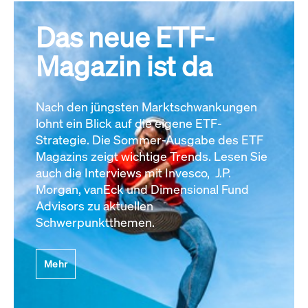
Das neue ETF-
Magazin ist da
Nach den jüngsten Marktschwankungen
lohnt ein Blick auf die eigene ETF-
Strategie. Die Sommer-Ausgabe des ETF
Magazins zeigt wichtige Trends. Lesen Sie
auch die Interviews mit Invesco, J.P.
Morgan, vanEck und Dimensional Fund
Advisors zu aktuellen
Schwerpunktthemen.
Mehr