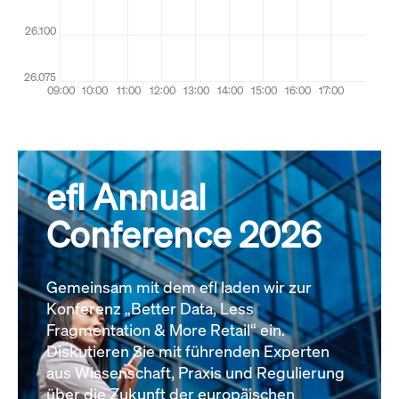
efl Annual
Conference 2026
Gemeinsam mit dem efl laden wir zur
Konferenz „Better Data, Less
Fragmentation & More Retail“ ein.
Diskutieren Sie mit führenden Experten
aus Wissenschaft, Praxis und Regulierung
über die Zukunft der europäischen