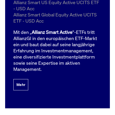
um d
Allianz Smart US Equity Active UCITS ETF
anzu
- USD Acc
ApplicationGatewayAffinityCORS
www.cashmarket.deutsche-
Session
Dies
Allianz Smart Global Equity Active UCITS
boerse.com
Ver
Last
ETF - USD Acc
um s
Clie
glei
Mit den „
Allianz Smart Active
“-ETFs tritt
Brow
werd
AllianzGI in den europäischen ETF-Markt
Benu
ein und baut dabei auf seine langjährige
die 
effe
Erfahrung im Investmentmanagement,
Ress
verb
eine diversifizierte Investmentplattform
unte
(Cro
sowie seine Expertise im aktiven
Shar
Management.
Bear
in v
Bere
Mehr
Gültig
Name
Anbieter / Domain
Beschreibung
Anbieter /
bis
Gültig
Name
Beschreibung
Domain
bis
_pk_id.7.931a
www.cashmarket.deutsche-
1 Jahr
Dieser Cookie-Name
boerse.com
ist mit der Open-