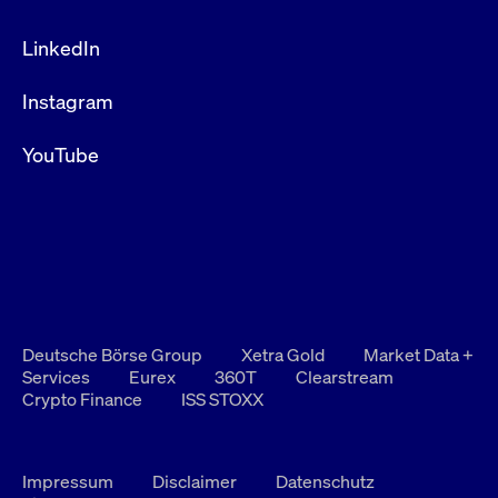
LinkedIn
Instagram
YouTube
Deutsche Börse Group
Xetra Gold
Market Data +
Services
Eurex
360T
Clearstream
Crypto Finance
ISS STOXX
Impressum
Disclaimer
Datenschutz