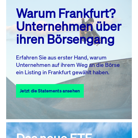
prev
next
Warum Frankfurt?
MO.
DI.
MI.
DO.
FR.
SA.
SO.
Unternehmen über
1
2
ihren Börsengang
3
4
5
7
8
9
6
10
11
12
13
14
15
16
Erfahren Sie aus erster Hand, warum
Unternehmen auf ihrem Weg an die Börse
17
18
19
20
21
22
23
ein Listing in Frankfurt gewählt haben.
24
25
27
28
29
30
26
Jetzt die Statements ansehen
31
Alle Events