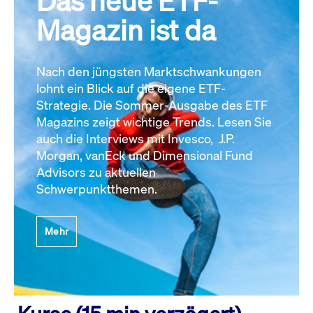
Das neue ETF-
Magazin ist da
Nach den jüngsten Marktschwankungen
lohnt ein Blick auf die eigene ETF-
Strategie. Die Sommer-Ausgabe des ETF
Magazins zeigt wichtige Trends. Lesen Sie
auch die Interviews mit Invesco, J.P.
Morgan, vanEck und Dimensional Fund
Advisors zu aktuellen
Schwerpunktthemen.
Mehr