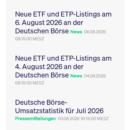
Leistung der Website
VISITOR_PRIVACY_METADATA
YouTube
6
Dieses Cookie dient 
zu messen. Es handelt
.youtube.com
Monate
Speicherung der
Neue ETF und ETP-Listings am
sich um ein Muster-
Einwilligungs- und
Cookie, bei dem auf
Datenschutzbestim
6. August 2026 an der
das Präfix _pk_ses
des Nutzers für ihre
eine kurze Reihe von
Interaktion mit der W
Deutschen Börse
Zahlen und
Es erfasst Daten über
News
06.08.2026
Buchstaben folgt, bei
Einwilligung des Bes
der es sich vermutlich
08:15:00 MESZ
in Bezug auf verschi
um einen
Datenschutzrichtlini
Referenzcode für die
-einstellungen, um
Domain handelt, die
sicherzustellen, dass 
das Cookie setzt.
Präferenzen in zukünf
Neue ETF und ETP-Listings am
Sitzungen geehrt wer
4. August 2026 an der
Deutschen Börse
News
04.08.2026
08:15:00 MESZ
Deutsche Börse-
Umsatzstatistik für Juli 2026
Pressemitteilungen
03.08.2026 16:15:00 MESZ