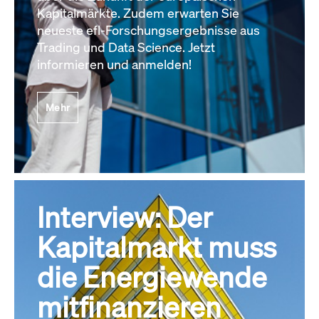
Kapitalmärkte. Zudem erwarten Sie
neueste efl-Forschungsergebnisse aus
Trading und Data Science. Jetzt
informieren und anmelden!
Mehr
Interview: Der
Kapitalmarkt muss
die Energiewende
mitfinanzieren