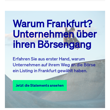
August 26
prev
next
Warum Frankfurt?
MO.
DI.
MI.
DO.
FR.
SA.
SO.
Unternehmen über
1
2
ihren Börsengang
3
4
5
6
8
9
7
10
11
12
13
14
15
16
Erfahren Sie aus erster Hand, warum
Unternehmen auf ihrem Weg an die Börse
17
18
19
20
21
22
23
ein Listing in Frankfurt gewählt haben.
24
25
27
28
29
30
26
Jetzt die Statements ansehen
31
Alle Events