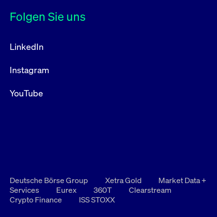
Folgen Sie uns
LinkedIn
Instagram
YouTube
Deutsche Börse Group
Xetra Gold
Market Data +
Services
Eurex
360T
Clearstream
Crypto Finance
ISS STOXX