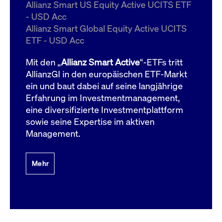
um d
Allianz Smart US Equity Active UCITS ETF
anzu
- USD Acc
ApplicationGatewayAffinityCORS
www.cashmarket.deutsche-
Session
Dies
Allianz Smart Global Equity Active UCITS
boerse.com
Ver
Last
ETF - USD Acc
um s
Clie
glei
Mit den „
Allianz Smart Active
“-ETFs tritt
Brow
werd
AllianzGI in den europäischen ETF-Markt
Benu
ein und baut dabei auf seine langjährige
die 
effe
Erfahrung im Investmentmanagement,
Ress
verb
eine diversifizierte Investmentplattform
unte
(Cro
sowie seine Expertise im aktiven
Shar
Management.
Bear
in v
Bere
Mehr
Gültig
Name
Anbieter / Domain
Beschreibung
Anbieter /
bis
Gültig
Name
Beschreibung
Domain
bis
_pk_id.7.931a
www.cashmarket.deutsche-
1 Jahr
Dieser Cookie-Name
boerse.com
ist mit der Open-