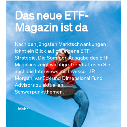
Das neue ETF-
Magazin ist da
Nach den jüngsten Marktschwankungen
lohnt ein Blick auf die eigene ETF-
Strategie. Die Sommer-Ausgabe des ETF
Magazins zeigt wichtige Trends. Lesen Sie
auch die Interviews mit Invesco, J.P.
Morgan, vanEck und Dimensional Fund
Advisors zu aktuellen
Schwerpunktthemen.
Mehr