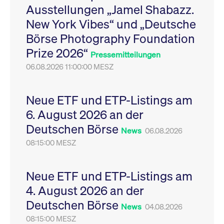
Ausstellungen „Jamel Shabazz.
Leistung der Website
VISITOR_PRIVACY_METADATA
YouTube
6
Dieses Cookie dient 
zu messen. Es handelt
.youtube.com
Monate
Speicherung der
New York Vibes“ und „Deutsche
sich um ein Muster-
Einwilligungs- und
Cookie, bei dem auf
Datenschutzbestim
Börse Photography Foundation
das Präfix _pk_ses
des Nutzers für ihre
eine kurze Reihe von
Interaktion mit der W
Prize 2026“
Zahlen und
Es erfasst Daten über
Pressemitteilungen
Buchstaben folgt, bei
Einwilligung des Bes
der es sich vermutlich
06.08.2026 11:00:00 MESZ
in Bezug auf verschi
um einen
Datenschutzrichtlini
Referenzcode für die
-einstellungen, um
Domain handelt, die
sicherzustellen, dass 
das Cookie setzt.
Präferenzen in zukünf
Neue ETF und ETP-Listings am
Sitzungen geehrt wer
6. August 2026 an der
Deutschen Börse
News
06.08.2026
08:15:00 MESZ
Neue ETF und ETP-Listings am
4. August 2026 an der
Deutschen Börse
News
04.08.2026
08:15:00 MESZ