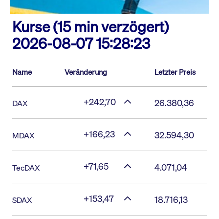
Kurse (15 min verzögert)
2026-08-07 15:28:23
Name
Veränderung
Letzter Preis
+242,70
26.380,36
DAX
+166,23
32.594,30
MDAX
+71,65
4.071,04
TecDAX
+153,47
18.716,13
SDAX