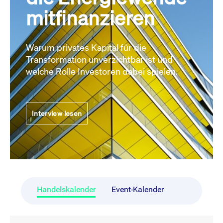
mitfinanzieren
Warum privates Kapital für die
Transformation unverzichtbar ist und
welche Rolle Investoren dabei spielen.
Interview lesen
Handelskalender
Event-Kalender