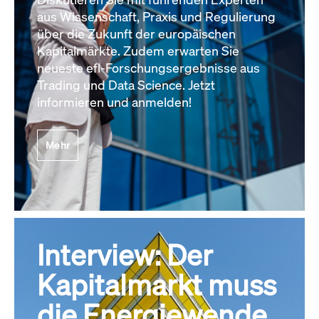
aus Wissenschaft, Praxis und Regulierung
über die Zukunft der europäischen
Kapitalmärkte. Zudem erwarten Sie
neueste efl-Forschungsergebnisse aus
Trading und Data Science. Jetzt
informieren und anmelden!
Mehr
Interview: Der
Kapitalmarkt muss
die Energiewende