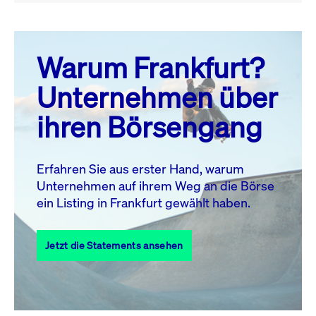
August 26
prev
next
Warum Frankfurt?
MO.
DI.
MI.
DO.
FR.
SA.
SO.
Unternehmen über
1
2
ihren Börsengang
3
4
5
6
8
9
7
10
11
12
13
14
15
16
Erfahren Sie aus erster Hand, warum
Unternehmen auf ihrem Weg an die Börse
17
18
19
20
21
22
23
ein Listing in Frankfurt gewählt haben.
24
25
27
28
29
30
26
Jetzt die Statements ansehen
31
Alle Events