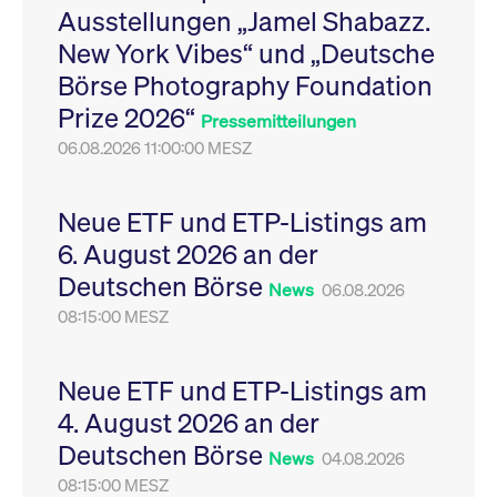
Ausstellungen „Jamel Shabazz.
Leistung der Website
VISITOR_PRIVACY_METADATA
YouTube
6
Dieses Cookie dient 
zu messen. Es handelt
.youtube.com
Monate
Speicherung der
New York Vibes“ und „Deutsche
sich um ein Muster-
Einwilligungs- und
Cookie, bei dem auf
Datenschutzbestim
Börse Photography Foundation
das Präfix _pk_ses
des Nutzers für ihre
eine kurze Reihe von
Interaktion mit der W
Prize 2026“
Zahlen und
Es erfasst Daten über
Pressemitteilungen
Buchstaben folgt, bei
Einwilligung des Bes
der es sich vermutlich
06.08.2026 11:00:00 MESZ
in Bezug auf verschi
um einen
Datenschutzrichtlini
Referenzcode für die
-einstellungen, um
Domain handelt, die
sicherzustellen, dass 
das Cookie setzt.
Präferenzen in zukünf
Neue ETF und ETP-Listings am
Sitzungen geehrt wer
6. August 2026 an der
Deutschen Börse
News
06.08.2026
08:15:00 MESZ
Neue ETF und ETP-Listings am
4. August 2026 an der
Deutschen Börse
News
04.08.2026
08:15:00 MESZ