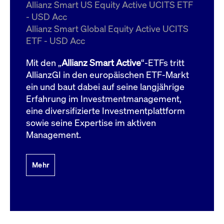
um d
Allianz Smart US Equity Active UCITS ETF
anzu
- USD Acc
ApplicationGatewayAffinityCORS
www.cashmarket.deutsche-
Session
Dies
Allianz Smart Global Equity Active UCITS
boerse.com
Ver
Last
ETF - USD Acc
um s
Clie
glei
Mit den „
Allianz Smart Active
“-ETFs tritt
Brow
werd
AllianzGI in den europäischen ETF-Markt
Benu
ein und baut dabei auf seine langjährige
die 
effe
Erfahrung im Investmentmanagement,
Ress
verb
eine diversifizierte Investmentplattform
unte
(Cro
sowie seine Expertise im aktiven
Shar
Management.
Bear
in v
Bere
Mehr
Gültig
Name
Anbieter / Domain
Beschreibung
Anbieter /
bis
Gültig
Name
Beschreibung
Domain
bis
_pk_id.7.931a
www.cashmarket.deutsche-
1 Jahr
Dieser Cookie-Name
boerse.com
ist mit der Open-