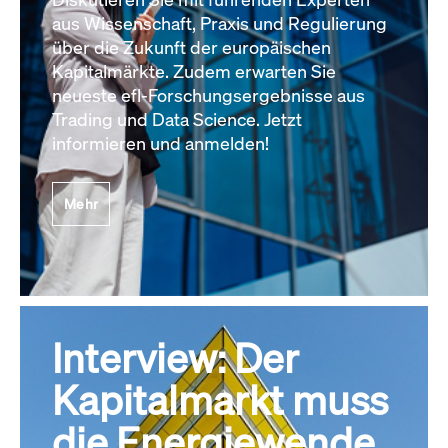
aus Wissenschaft, Praxis und Regulierung
über die Zukunft der europäischen
Kapitalmärkte. Zudem erwarten Sie
neueste efl-Forschungsergebnisse aus
Trading und Data Science. Jetzt
informieren und anmelden!
Mehr
Interview: Der
Kapitalmarkt muss
die Energiewende