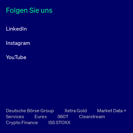
Folgen Sie uns
LinkedIn
Instagram
YouTube
Deutsche Börse Group
Xetra Gold
Market Data +
Services
Eurex
360T
Clearstream
Crypto Finance
ISS STOXX