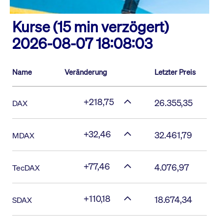
Kurse (15 min verzögert)
2026-08-07 18:08:03
Name
Veränderung
Letzter Preis
+218,75
26.355,35
DAX
+32,46
32.461,79
MDAX
+77,46
4.076,97
TecDAX
+110,18
18.674,34
SDAX