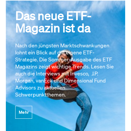
Das neue ETF-
Magazin ist da
Nach den jüngsten Marktschwankungen
lohnt ein Blick auf die eigene ETF-
Strategie. Die Sommer-Ausgabe des ETF
Magazins zeigt wichtige Trends. Lesen Sie
auch die Interviews mit Invesco, J.P.
Morgan, vanEck und Dimensional Fund
Advisors zu aktuellen
Schwerpunktthemen.
Mehr