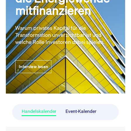
mitfinanzieren
Warum privates Kapital für die
Transformation unverzichtbar ist und
welche Rolle Investoren dabei spielen.
Interview lesen
Handelskalender
Event-Kalender