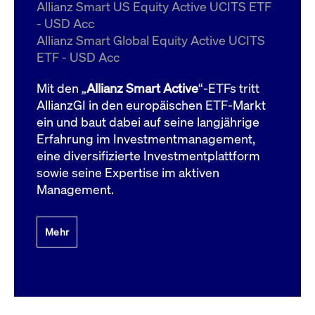
um d
Allianz Smart US Equity Active UCITS ETF
anzu
- USD Acc
ApplicationGatewayAffinityCORS
www.cashmarket.deutsche-
Session
Dies
Allianz Smart Global Equity Active UCITS
boerse.com
Ver
Last
ETF - USD Acc
um s
Clie
glei
Mit den „
Allianz Smart Active
“-ETFs tritt
Brow
werd
AllianzGI in den europäischen ETF-Markt
Benu
ein und baut dabei auf seine langjährige
die 
effe
Erfahrung im Investmentmanagement,
Ress
verb
eine diversifizierte Investmentplattform
unte
(Cro
sowie seine Expertise im aktiven
Shar
Management.
Bear
in v
Bere
Mehr
Gültig
Name
Anbieter / Domain
Beschreibung
Anbieter /
bis
Gültig
Name
Beschreibung
Domain
bis
_pk_id.7.931a
www.cashmarket.deutsche-
1 Jahr
Dieser Cookie-Name
boerse.com
ist mit der Open-