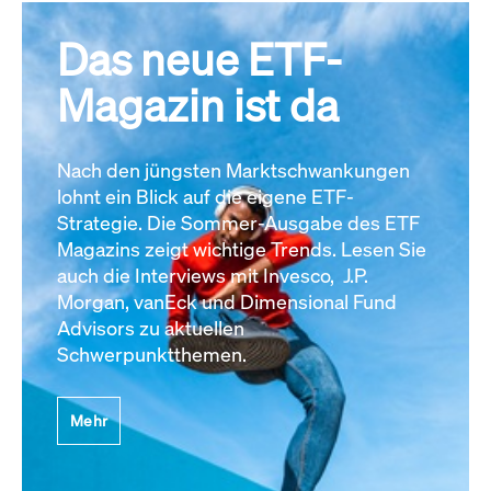
Das neue ETF-
Magazin ist da
Nach den jüngsten Marktschwankungen
lohnt ein Blick auf die eigene ETF-
Strategie. Die Sommer-Ausgabe des ETF
Magazins zeigt wichtige Trends. Lesen Sie
auch die Interviews mit Invesco, J.P.
Morgan, vanEck und Dimensional Fund
Advisors zu aktuellen
Schwerpunktthemen.
Mehr