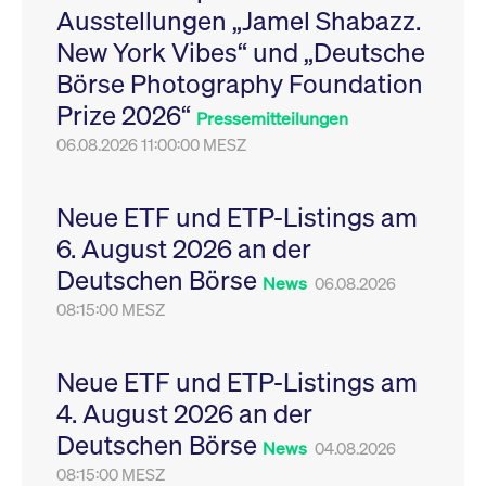
Ausstellungen „Jamel Shabazz.
Leistung der Website
VISITOR_PRIVACY_METADATA
YouTube
6
Dieses Cookie dient 
zu messen. Es handelt
.youtube.com
Monate
Speicherung der
New York Vibes“ und „Deutsche
sich um ein Muster-
Einwilligungs- und
Cookie, bei dem auf
Datenschutzbestim
Börse Photography Foundation
das Präfix _pk_ses
des Nutzers für ihre
eine kurze Reihe von
Interaktion mit der W
Prize 2026“
Zahlen und
Es erfasst Daten über
Pressemitteilungen
Buchstaben folgt, bei
Einwilligung des Bes
der es sich vermutlich
06.08.2026 11:00:00 MESZ
in Bezug auf verschi
um einen
Datenschutzrichtlini
Referenzcode für die
-einstellungen, um
Domain handelt, die
sicherzustellen, dass 
das Cookie setzt.
Präferenzen in zukünf
Neue ETF und ETP-Listings am
Sitzungen geehrt wer
6. August 2026 an der
Deutschen Börse
News
06.08.2026
08:15:00 MESZ
Neue ETF und ETP-Listings am
4. August 2026 an der
Deutschen Börse
News
04.08.2026
08:15:00 MESZ