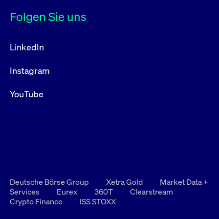
Folgen Sie uns
LinkedIn
Instagram
YouTube
Deutsche Börse Group
Xetra Gold
Market Data +
Services
Eurex
360T
Clearstream
Crypto Finance
ISS STOXX