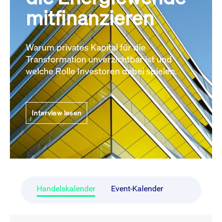
mitfinanzieren
Warum privates Kapital für die
Transformation unverzichtbar ist und
welche Rolle Investoren dabei spielen.
Interview lesen
Handelskalender
Event-Kalender