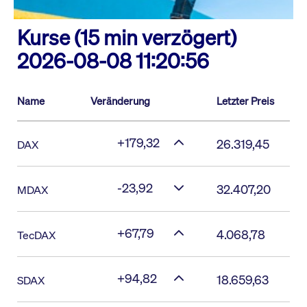
Kurse (15 min verzögert)
2026-08-08 11:20:56
Name
Veränderung
Letzter Preis
+179,32
26.319,45
DAX
-23,92
32.407,20
MDAX
+67,79
4.068,78
TecDAX
+94,82
18.659,63
SDAX