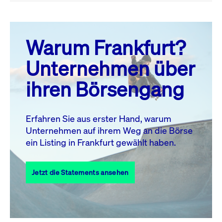
August 26
prev
next
Warum Frankfurt?
MO.
DI.
MI.
DO.
FR.
SA.
SO.
Unternehmen über
1
2
ihren Börsengang
3
4
5
6
7
9
8
10
11
12
13
14
15
16
Erfahren Sie aus erster Hand, warum
Unternehmen auf ihrem Weg an die Börse
17
18
19
20
21
22
23
ein Listing in Frankfurt gewählt haben.
24
25
27
28
29
30
26
Jetzt die Statements ansehen
31
Alle Events