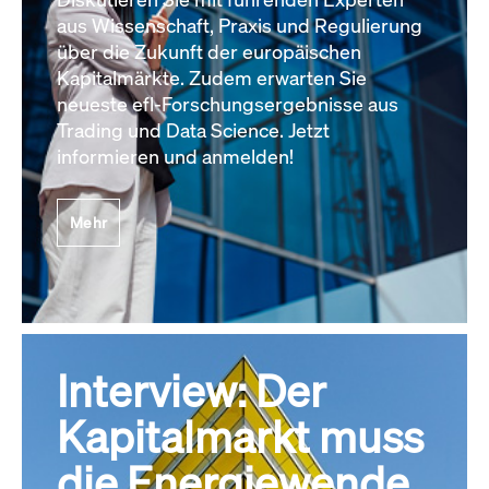
aus Wissenschaft, Praxis und Regulierung
über die Zukunft der europäischen
Kapitalmärkte. Zudem erwarten Sie
neueste efl-Forschungsergebnisse aus
Trading und Data Science. Jetzt
informieren und anmelden!
Mehr
Interview: Der
Kapitalmarkt muss
die Energiewende