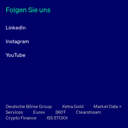
Folgen Sie uns
LinkedIn
Instagram
YouTube
Deutsche Börse Group
Xetra Gold
Market Data +
Services
Eurex
360T
Clearstream
Crypto Finance
ISS STOXX