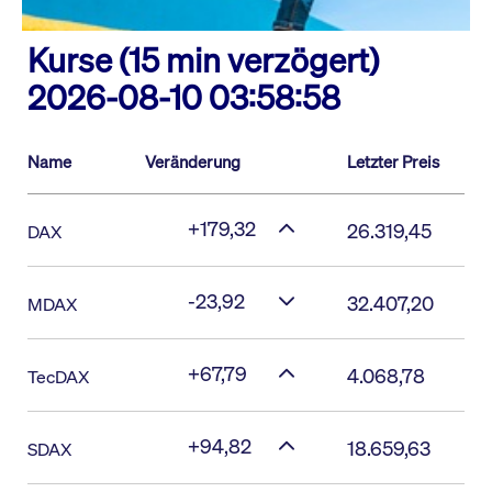
Kurse (15 min verzögert)
2026-08-10 03:58:58
Name
Veränderung
Letzter Preis
+179,32
26.319,45
DAX
-23,92
32.407,20
MDAX
+67,79
4.068,78
TecDAX
+94,82
18.659,63
SDAX