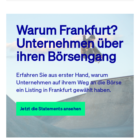
August 26
prev
next
Warum Frankfurt?
MO.
DI.
MI.
DO.
FR.
SA.
SO.
Unternehmen über
1
2
ihren Börsengang
3
4
5
6
7
8
9
11
12
13
14
15
16
10
Erfahren Sie aus erster Hand, warum
Unternehmen auf ihrem Weg an die Börse
17
18
19
20
21
22
23
ein Listing in Frankfurt gewählt haben.
24
25
27
28
29
30
26
Jetzt die Statements ansehen
31
Alle Events