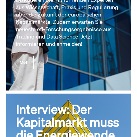
aus Wissenschaft, Praxis und Regulierung
über die Zukunft der europäischen
Kapitalmärkte. Zudem erwarten Sie
neueste efl-Forschungsergebnisse aus
Trading und Data Science. Jetzt
informieren und anmelden!
Mehr
Interview: Der
Kapitalmarkt muss
die Energiewende