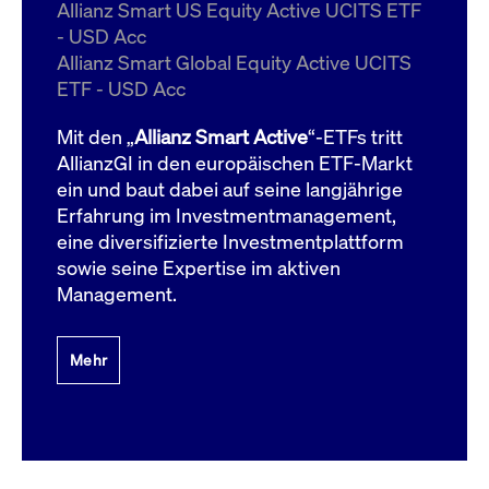
um d
Allianz Smart US Equity Active UCITS ETF
anzu
- USD Acc
ApplicationGatewayAffinityCORS
www.cashmarket.deutsche-
Session
Dies
Allianz Smart Global Equity Active UCITS
boerse.com
Ver
Last
ETF - USD Acc
um s
Clie
glei
Mit den „
Allianz Smart Active
“-ETFs tritt
Brow
werd
AllianzGI in den europäischen ETF-Markt
Benu
ein und baut dabei auf seine langjährige
die 
effe
Erfahrung im Investmentmanagement,
Ress
verb
eine diversifizierte Investmentplattform
unte
(Cro
sowie seine Expertise im aktiven
Shar
Management.
Bear
in v
Bere
Mehr
Gültig
Name
Anbieter / Domain
Beschreibung
Anbieter /
bis
Gültig
Name
Beschreibung
Domain
bis
_pk_id.7.931a
www.cashmarket.deutsche-
1 Jahr
Dieser Cookie-Name
boerse.com
ist mit der Open-