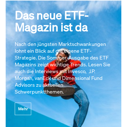
Das neue ETF-
Magazin ist da
Nach den jüngsten Marktschwankungen
lohnt ein Blick auf die eigene ETF-
Strategie. Die Sommer-Ausgabe des ETF
Magazins zeigt wichtige Trends. Lesen Sie
auch die Interviews mit Invesco, J.P.
Morgan, vanEck und Dimensional Fund
Advisors zu aktuellen
Schwerpunktthemen.
Mehr