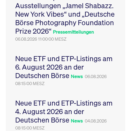
Ausstellungen „Jamel Shabazz.
Leistung der Website
VISITOR_PRIVACY_METADATA
YouTube
6
Dieses Cookie dient 
zu messen. Es handelt
.youtube.com
Monate
Speicherung der
New York Vibes“ und „Deutsche
sich um ein Muster-
Einwilligungs- und
Cookie, bei dem auf
Datenschutzbestim
Börse Photography Foundation
das Präfix _pk_ses
des Nutzers für ihre
eine kurze Reihe von
Interaktion mit der W
Prize 2026“
Zahlen und
Es erfasst Daten über
Pressemitteilungen
Buchstaben folgt, bei
Einwilligung des Bes
der es sich vermutlich
06.08.2026 11:00:00 MESZ
in Bezug auf verschi
um einen
Datenschutzrichtlini
Referenzcode für die
-einstellungen, um
Domain handelt, die
sicherzustellen, dass 
das Cookie setzt.
Präferenzen in zukünf
Neue ETF und ETP-Listings am
Sitzungen geehrt wer
6. August 2026 an der
Deutschen Börse
News
06.08.2026
08:15:00 MESZ
Neue ETF und ETP-Listings am
4. August 2026 an der
Deutschen Börse
News
04.08.2026
08:15:00 MESZ