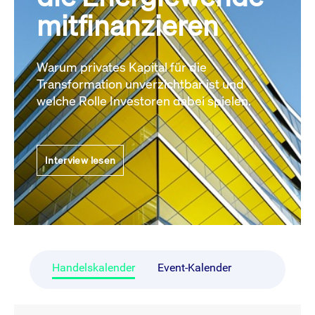
mitfinanzieren
Warum privates Kapital für die
Transformation unverzichtbar ist und
welche Rolle Investoren dabei spielen.
Interview lesen
Handelskalender
Event-Kalender