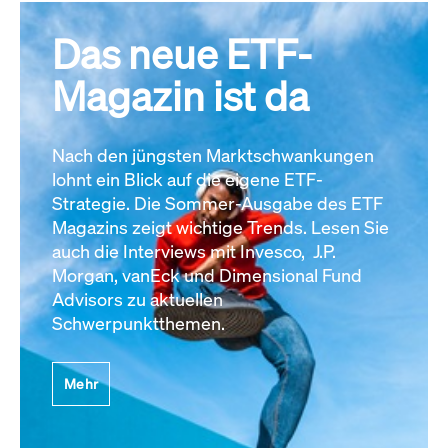
Das neue ETF-
Magazin ist da
Nach den jüngsten Marktschwankungen
lohnt ein Blick auf die eigene ETF-
Strategie. Die Sommer-Ausgabe des ETF
Magazins zeigt wichtige Trends. Lesen Sie
auch die Interviews mit Invesco, J.P.
Morgan, vanEck und Dimensional Fund
Advisors zu aktuellen
Schwerpunktthemen.
Mehr