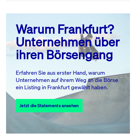
August 26
prev
next
Warum Frankfurt?
MO.
DI.
MI.
DO.
FR.
SA.
SO.
Unternehmen über
1
2
ihren Börsengang
3
4
5
6
7
9
8
10
11
12
13
14
15
16
Erfahren Sie aus erster Hand, warum
Unternehmen auf ihrem Weg an die Börse
17
18
19
20
21
22
23
ein Listing in Frankfurt gewählt haben.
24
25
27
28
29
30
26
Jetzt die Statements ansehen
31
Alle Events