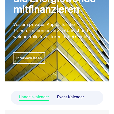
mitfinanzieren
Warum privates Kapital für die
Transformation unverzichtbar ist und
welche Rolle Investoren dabei spielen.
Interview lesen
Handelskalender
Event-Kalender