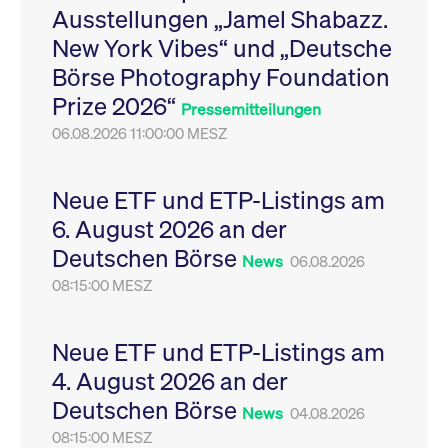
Ausstellungen „Jamel Shabazz.
Leistung der Website
VISITOR_PRIVACY_METADATA
YouTube
6
Dieses Cookie dient 
zu messen. Es handelt
.youtube.com
Monate
Speicherung der
New York Vibes“ und „Deutsche
sich um ein Muster-
Einwilligungs- und
Cookie, bei dem auf
Datenschutzbestim
Börse Photography Foundation
das Präfix _pk_ses
des Nutzers für ihre
eine kurze Reihe von
Interaktion mit der W
Prize 2026“
Zahlen und
Es erfasst Daten über
Pressemitteilungen
Buchstaben folgt, bei
Einwilligung des Bes
der es sich vermutlich
06.08.2026 11:00:00 MESZ
in Bezug auf verschi
um einen
Datenschutzrichtlini
Referenzcode für die
-einstellungen, um
Domain handelt, die
sicherzustellen, dass 
das Cookie setzt.
Präferenzen in zukünf
Neue ETF und ETP-Listings am
Sitzungen geehrt wer
6. August 2026 an der
Deutschen Börse
News
06.08.2026
08:15:00 MESZ
Neue ETF und ETP-Listings am
4. August 2026 an der
Deutschen Börse
News
04.08.2026
08:15:00 MESZ