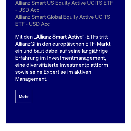
um d
Allianz Smart US Equity Active UCITS ETF
anzu
- USD Acc
ApplicationGatewayAffinityCORS
www.cashmarket.deutsche-
Session
Dies
Allianz Smart Global Equity Active UCITS
boerse.com
Ver
Last
ETF - USD Acc
um s
Clie
glei
Mit den „
Allianz Smart Active
“-ETFs tritt
Brow
werd
AllianzGI in den europäischen ETF-Markt
Benu
ein und baut dabei auf seine langjährige
die 
effe
Erfahrung im Investmentmanagement,
Ress
verb
eine diversifizierte Investmentplattform
unte
(Cro
sowie seine Expertise im aktiven
Shar
Management.
Bear
in v
Bere
Mehr
Gültig
Name
Anbieter / Domain
Beschreibung
Anbieter /
bis
Gültig
Name
Beschreibung
Domain
bis
_pk_id.7.931a
www.cashmarket.deutsche-
1 Jahr
Dieser Cookie-Name
boerse.com
ist mit der Open-