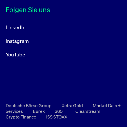
Folgen Sie uns
LinkedIn
Instagram
YouTube
Deutsche Börse Group
Xetra Gold
Market Data +
Services
Eurex
360T
Clearstream
Crypto Finance
ISS STOXX