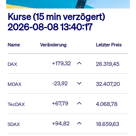
Kurse (15 min verzögert)
2026-08-08 13:40:17
Name
Veränderung
Letzter Preis
+179,32
26.319,45
DAX
-23,92
32.407,20
MDAX
+67,79
4.068,78
TecDAX
+94,82
18.659,63
SDAX