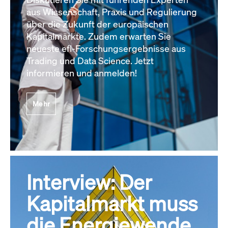
aus Wissenschaft, Praxis und Regulierung
über die Zukunft der europäischen
Kapitalmärkte. Zudem erwarten Sie
neueste efl-Forschungsergebnisse aus
Trading und Data Science. Jetzt
informieren und anmelden!
Mehr
Interview: Der
Kapitalmarkt muss
die Energiewende