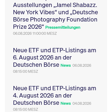
Ausstellungen „Jamel Shabazz.
Leistung der Website
VISITOR_PRIVACY_METADATA
YouTube
6
Dieses Cookie dient 
zu messen. Es handelt
.youtube.com
Monate
Speicherung der
New York Vibes“ und „Deutsche
sich um ein Muster-
Einwilligungs- und
Cookie, bei dem auf
Datenschutzbestim
Börse Photography Foundation
das Präfix _pk_ses
des Nutzers für ihre
eine kurze Reihe von
Interaktion mit der W
Prize 2026“
Zahlen und
Es erfasst Daten über
Pressemitteilungen
Buchstaben folgt, bei
Einwilligung des Bes
der es sich vermutlich
06.08.2026 11:00:00 MESZ
in Bezug auf verschi
um einen
Datenschutzrichtlini
Referenzcode für die
-einstellungen, um
Domain handelt, die
sicherzustellen, dass 
das Cookie setzt.
Präferenzen in zukünf
Neue ETF und ETP-Listings am
Sitzungen geehrt wer
6. August 2026 an der
Deutschen Börse
News
06.08.2026
08:15:00 MESZ
Neue ETF und ETP-Listings am
4. August 2026 an der
Deutschen Börse
News
04.08.2026
08:15:00 MESZ