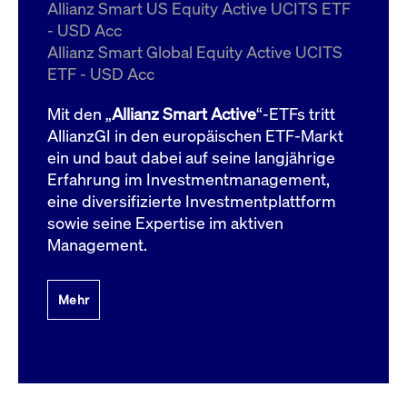
um d
Allianz Smart US Equity Active UCITS ETF
anzu
- USD Acc
ApplicationGatewayAffinityCORS
www.cashmarket.deutsche-
Session
Dies
Allianz Smart Global Equity Active UCITS
boerse.com
Ver
Last
ETF - USD Acc
um s
Clie
glei
Mit den „
Allianz Smart Active
“-ETFs tritt
Brow
werd
AllianzGI in den europäischen ETF-Markt
Benu
ein und baut dabei auf seine langjährige
die 
effe
Erfahrung im Investmentmanagement,
Ress
verb
eine diversifizierte Investmentplattform
unte
(Cro
sowie seine Expertise im aktiven
Shar
Management.
Bear
in v
Bere
Mehr
Gültig
Name
Anbieter / Domain
Beschreibung
Anbieter /
bis
Gültig
Name
Beschreibung
Domain
bis
_pk_id.7.931a
www.cashmarket.deutsche-
1 Jahr
Dieser Cookie-Name
boerse.com
ist mit der Open-