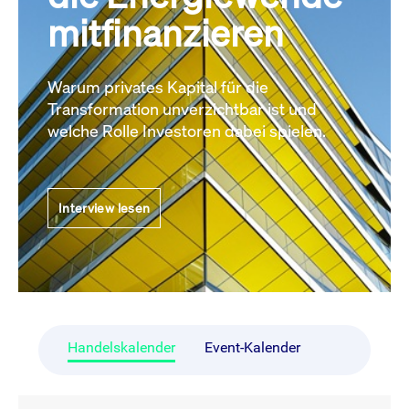
mitfinanzieren
Warum privates Kapital für die
Transformation unverzichtbar ist und
welche Rolle Investoren dabei spielen.
Interview lesen
Handelskalender
Event-Kalender