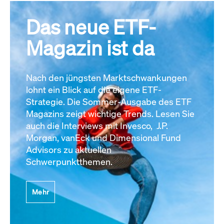
Das neue ETF-
Magazin ist da
Nach den jüngsten Marktschwankungen
lohnt ein Blick auf die eigene ETF-
Strategie. Die Sommer-Ausgabe des ETF
Magazins zeigt wichtige Trends. Lesen Sie
auch die Interviews mit Invesco, J.P.
Morgan, vanEck und Dimensional Fund
Advisors zu aktuellen
Schwerpunktthemen.
Mehr