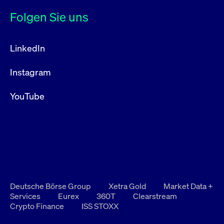
Folgen Sie uns
LinkedIn
Instagram
YouTube
Deutsche Börse Group
Xetra Gold
Market Data +
Services
Eurex
360T
Clearstream
Crypto Finance
ISS STOXX