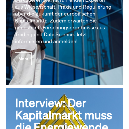
aus Wissenschaft, Praxis und Regulierung
über die Zukunft der europäischen
Kapitalmärkte. Zudem erwarten Sie
neueste efl-Forschungsergebnisse aus
Trading und Data Science. Jetzt
informieren und anmelden!
Mehr
Interview: Der
Kapitalmarkt muss
die Energiewende