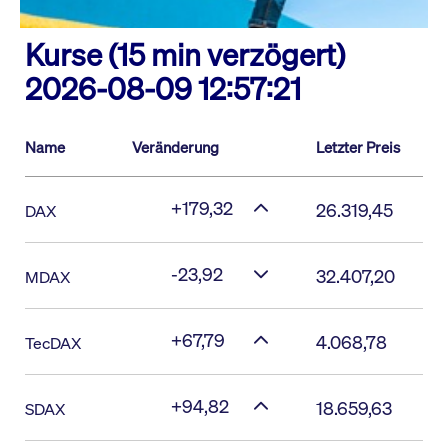
Kurse (15 min verzögert)
2026-08-09 12:57:21
Name
Veränderung
Letzter Preis
+179,32
26.319,45
DAX
-23,92
32.407,20
MDAX
+67,79
4.068,78
TecDAX
+94,82
18.659,63
SDAX