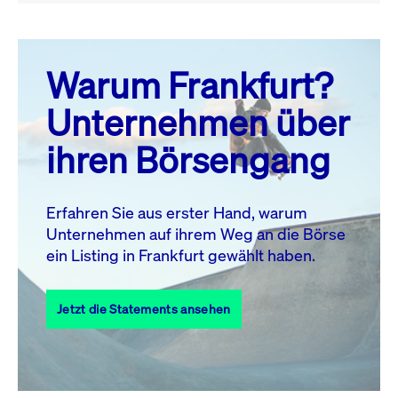
August 26
prev
next
Warum Frankfurt?
MO.
DI.
MI.
DO.
FR.
SA.
SO.
Unternehmen über
1
2
ihren Börsengang
3
4
5
6
7
8
9
10
11
12
13
14
15
16
Erfahren Sie aus erster Hand, warum
Unternehmen auf ihrem Weg an die Börse
17
18
19
20
21
22
23
ein Listing in Frankfurt gewählt haben.
24
25
27
28
29
30
26
Jetzt die Statements ansehen
31
Alle Events