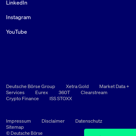
LinkedIn
Instagram
YouTube
Deutsche Börse Group
Xetra Gold
Market Data +
Services
Eurex
360T
Clearstream
Crypto Finance
ISS STOXX
Impressum
Disclaimer
Datenschutz
Sitemap
© Deutsche Börse