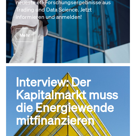
neueste efl-Forschungsergebnisse aus
Trading und Data Science. Jetzt
informieren und anmelden!
Mehr
Interview: Der
Kapitalmarkt muss
die Energiewende
mitfinanzieren