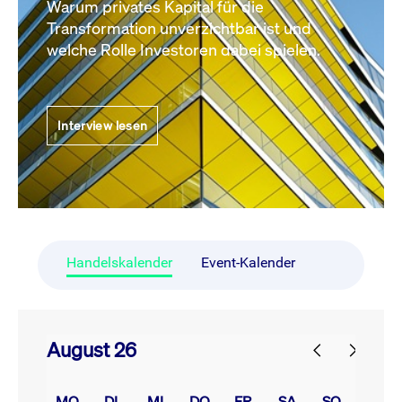
Warum privates Kapital für die
Transformation unverzichtbar ist und
welche Rolle Investoren dabei spielen.
Interview lesen
Handelskalender
Event-Kalender
August 26
prev
next
MO.
DI.
MI.
DO.
FR.
SA.
SO.