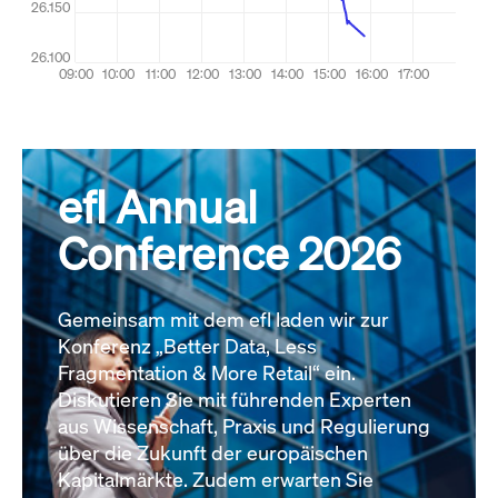
efl Annual
Conference 2026
Gemeinsam mit dem efl laden wir zur
Konferenz „Better Data, Less
Fragmentation & More Retail“ ein.
Diskutieren Sie mit führenden Experten
aus Wissenschaft, Praxis und Regulierung
über die Zukunft der europäischen
Kapitalmärkte. Zudem erwarten Sie