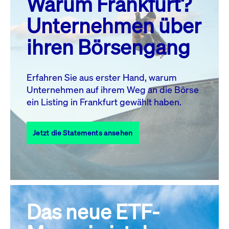
Warum Frankfurt?
MO.
DI.
MI.
DO.
FR.
SA.
SO.
Unternehmen über
1
2
ihren Börsengang
3
4
5
7
8
9
6
10
11
12
13
14
15
16
Erfahren Sie aus erster Hand, warum
Unternehmen auf ihrem Weg an die Börse
17
18
19
20
21
22
23
ein Listing in Frankfurt gewählt haben.
24
25
27
28
29
30
26
Jetzt die Statements ansehen
31
Alle Events
Das neue ETF-