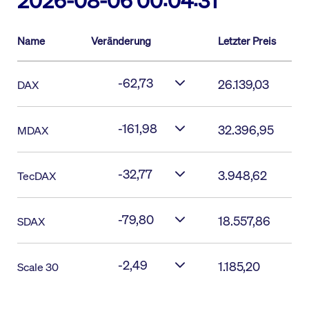
2026-08-06 00:04:31
Name
Veränderung
Letzter Preis
-62,73
26.139,03
DAX
-161,98
32.396,95
MDAX
-32,77
3.948,62
TecDAX
-79,80
18.557,86
SDAX
-2,49
1.185,20
Scale 30