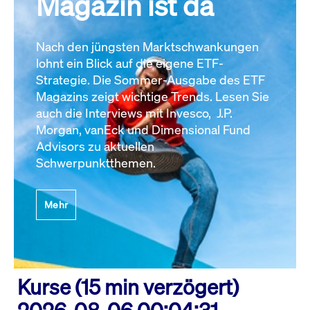
Magazin ist da
Nach den jüngsten Marktschwankungen
lohnt ein Blick auf die eigene ETF-
Strategie. Die Sommer-Ausgabe des ETF
Magazins zeigt wichtige Trends. Lesen Sie
auch die Interviews mit Invesco, J.P.
Morgan, vanEck und Dimensional Fund
Advisors zu aktuellen
Schwerpunktthemen.
Mehr
Kurse (15 min verzögert)