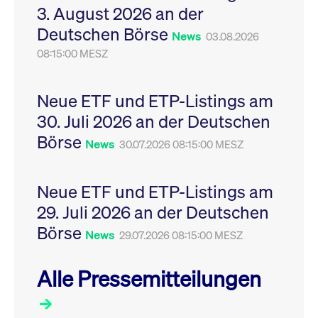
3. August 2026 an der
Leistung der Website
VISITOR_PRIVACY_METADATA
YouTube
6
Dieses Cookie dient 
zu messen. Es handelt
.youtube.com
Monate
Speicherung der
Deutschen Börse
sich um ein Muster-
Einwilligungs- und
News
03.08.2026
Cookie, bei dem auf
Datenschutzbestim
das Präfix _pk_ses
08:15:00 MESZ
des Nutzers für ihre
eine kurze Reihe von
Interaktion mit der W
Zahlen und
Es erfasst Daten über
Buchstaben folgt, bei
Einwilligung des Bes
der es sich vermutlich
in Bezug auf verschi
Neue ETF und ETP-Listings am
um einen
Datenschutzrichtlini
Referenzcode für die
-einstellungen, um
30. Juli 2026 an der Deutschen
Domain handelt, die
sicherzustellen, dass 
das Cookie setzt.
Präferenzen in zukünf
Börse
News
30.07.2026 08:15:00 MESZ
Sitzungen geehrt wer
Neue ETF und ETP-Listings am
29. Juli 2026 an der Deutschen
Börse
News
29.07.2026 08:15:00 MESZ
Alle Pressemitteilungen