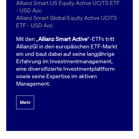
um d
Allianz Smart US Equity Active UCITS ETF
anzu
- USD Acc
ApplicationGatewayAffinityCORS
www.cashmarket.deutsche-
Session
Dies
Allianz Smart Global Equity Active UCITS
boerse.com
Ver
Last
ETF - USD Acc
um s
Clie
glei
Mit den „
Allianz Smart Active
“-ETFs tritt
Brow
werd
AllianzGI in den europäischen ETF-Markt
Benu
ein und baut dabei auf seine langjährige
die 
effe
Erfahrung im Investmentmanagement,
Ress
verb
eine diversifizierte Investmentplattform
unte
(Cro
sowie seine Expertise im aktiven
Shar
Management.
Bear
in v
Bere
Mehr
Gültig
Name
Anbieter / Domain
Beschreibung
Anbieter /
bis
Gültig
Name
Beschreibung
Domain
bis
_pk_id.7.931a
www.cashmarket.deutsche-
1 Jahr
Dieser Cookie-Name
boerse.com
ist mit der Open-