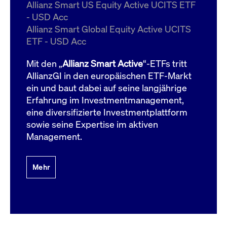
um d
Allianz Smart US Equity Active UCITS ETF
anzu
- USD Acc
ApplicationGatewayAffinityCORS
www.cashmarket.deutsche-
Session
Dies
Allianz Smart Global Equity Active UCITS
boerse.com
Ver
Last
ETF - USD Acc
um s
Clie
glei
Mit den „
Allianz Smart Active
“-ETFs tritt
Brow
werd
AllianzGI in den europäischen ETF-Markt
Benu
ein und baut dabei auf seine langjährige
die 
effe
Erfahrung im Investmentmanagement,
Ress
verb
eine diversifizierte Investmentplattform
unte
(Cro
sowie seine Expertise im aktiven
Shar
Management.
Bear
in v
Bere
Mehr
Gültig
Name
Anbieter / Domain
Beschreibung
Anbieter /
bis
Gültig
Name
Beschreibung
Domain
bis
_pk_id.7.931a
www.cashmarket.deutsche-
1 Jahr
Dieser Cookie-Name
boerse.com
ist mit der Open-