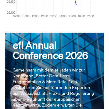
efl Annual
Conference 2026
Gemeinsam mit dem efl laden wir zur
Konferenz „Better Data, Less
Fragmentation & More Retail“ ein.
Diskutieren Sie mit führenden Experten
aus Wissenschaft, Praxis und Regulierung
über die Zukunft der europäischen
Kapitalmärkte. Zudem erwarten Sie