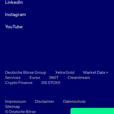
LinkedIn
Instagram
YouTube
Deutsche Börse Group
Xetra Gold
Market Data +
Services
Eurex
360T
Clearstream
Crypto Finance
ISS STOXX
Impressum
Disclaimer
Datenschutz
Sitemap
© Deutsche Börse