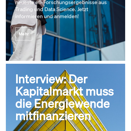
neueste efl-Forschungsergebnisse aus
Trading und Data Science. Jetzt
informieren und anmelden!
Mehr
Interview: Der
Kapitalmarkt muss
die Energiewende
mitfinanzieren