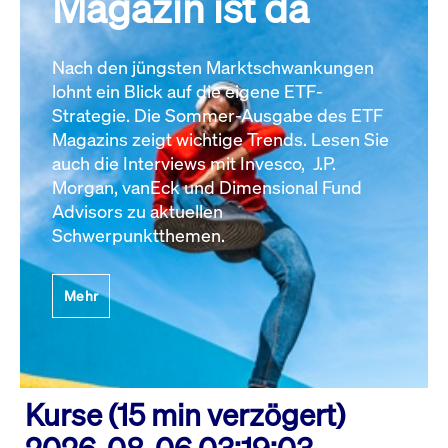
Magazin ist da
Nach den jüngsten Marktschwankungen
lohnt ein Blick auf die eigene ETF-
Strategie. Die Sommer-Ausgabe des ETF
Magazins zeigt wichtige Trends. Lesen Sie
auch die Interviews mit Invesco, J.P.
Morgan, vanEck und Dimensional Fund
Advisors zu aktuellen
Schwerpunktthemen.
Mehr
Kurse (15 min verzögert)