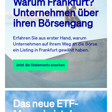
Warum Frankfurt?
MO.
DI.
MI.
DO.
FR.
SA.
SO.
Unternehmen über
1
2
ihren Börsengang
3
4
5
7
8
9
6
10
11
12
13
14
15
16
Erfahren Sie aus erster Hand, warum
Unternehmen auf ihrem Weg an die Börse
17
18
19
20
21
22
23
ein Listing in Frankfurt gewählt haben.
24
25
27
28
29
30
26
Jetzt die Statements ansehen
31
Alle Events
Das neue ETF-