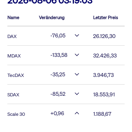
2026-08-06 03:19:03
Name
Veränderung
Letzter Preis
-76,05
26.126,30
DAX
-133,58
32.426,33
MDAX
-35,25
3.946,73
TecDAX
-85,52
18.553,91
SDAX
+0,96
1.188,67
Scale 30