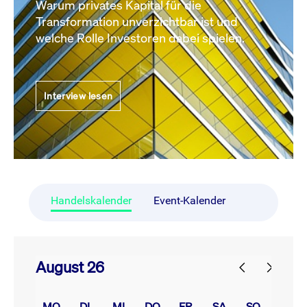
Warum privates Kapital für die
Transformation unverzichtbar ist und
welche Rolle Investoren dabei spielen.
Interview lesen
Handelskalender
Event-Kalender
August 26
prev
next
MO.
DI.
MI.
DO.
FR.
SA.
SO.