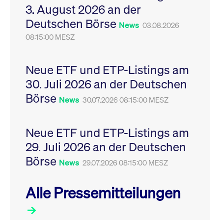
3. August 2026 an der
Leistung der Website
VISITOR_PRIVACY_METADATA
YouTube
6
Dieses Cookie dient 
zu messen. Es handelt
.youtube.com
Monate
Speicherung der
Deutschen Börse
sich um ein Muster-
Einwilligungs- und
News
03.08.2026
Cookie, bei dem auf
Datenschutzbestim
das Präfix _pk_ses
08:15:00 MESZ
des Nutzers für ihre
eine kurze Reihe von
Interaktion mit der W
Zahlen und
Es erfasst Daten über
Buchstaben folgt, bei
Einwilligung des Bes
der es sich vermutlich
in Bezug auf verschi
Neue ETF und ETP-Listings am
um einen
Datenschutzrichtlini
Referenzcode für die
-einstellungen, um
30. Juli 2026 an der Deutschen
Domain handelt, die
sicherzustellen, dass 
das Cookie setzt.
Präferenzen in zukünf
Börse
News
30.07.2026 08:15:00 MESZ
Sitzungen geehrt wer
Neue ETF und ETP-Listings am
29. Juli 2026 an der Deutschen
Börse
News
29.07.2026 08:15:00 MESZ
Alle Pressemitteilungen