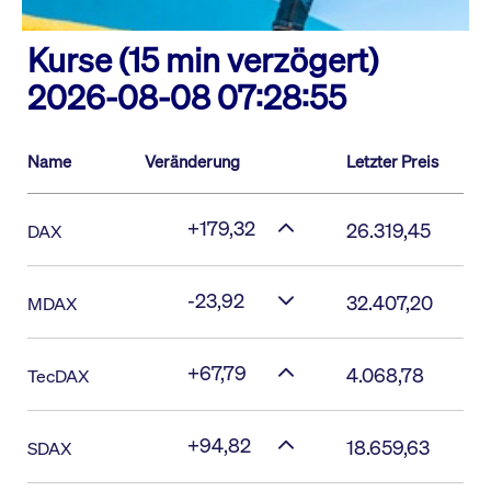
Kurse (15 min verzögert)
2026-08-08 07:28:55
Name
Veränderung
Letzter Preis
+179,32
26.319,45
DAX
-23,92
32.407,20
MDAX
+67,79
4.068,78
TecDAX
+94,82
18.659,63
SDAX