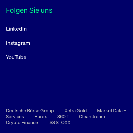
Folgen Sie uns
LinkedIn
Instagram
YouTube
Deutsche Börse Group
Xetra Gold
Market Data +
Services
Eurex
360T
Clearstream
Crypto Finance
ISS STOXX