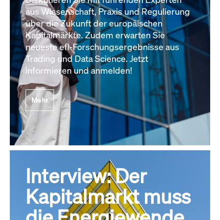
aus Wissenschaft, Praxis und Regulierung
über die Zukunft der europäischen
Kapitalmärkte. Zudem erwarten Sie
neueste efl-Forschungsergebnisse aus
Trading und Data Science. Jetzt
informieren und anmelden!
Mehr
Interview: Der
Kapitalmarkt muss
die Energiewende