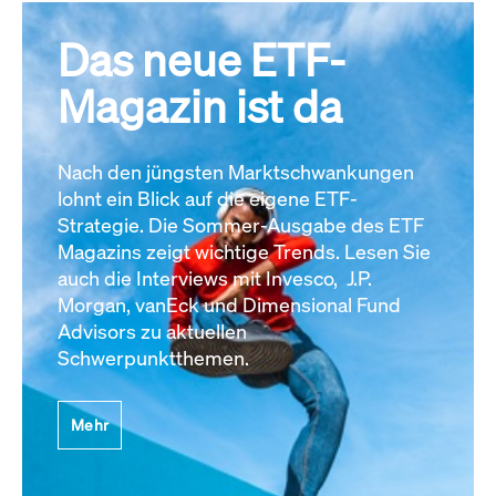
Das neue ETF-
Magazin ist da
Nach den jüngsten Marktschwankungen
lohnt ein Blick auf die eigene ETF-
Strategie. Die Sommer-Ausgabe des ETF
Magazins zeigt wichtige Trends. Lesen Sie
auch die Interviews mit Invesco, J.P.
Morgan, vanEck und Dimensional Fund
Advisors zu aktuellen
Schwerpunktthemen.
Mehr