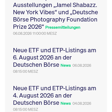
Ausstellungen „Jamel Shabazz.
Leistung der Website
VISITOR_PRIVACY_METADATA
YouTube
6
Dieses Cookie dient 
zu messen. Es handelt
.youtube.com
Monate
Speicherung der
New York Vibes“ und „Deutsche
sich um ein Muster-
Einwilligungs- und
Cookie, bei dem auf
Datenschutzbestim
Börse Photography Foundation
das Präfix _pk_ses
des Nutzers für ihre
eine kurze Reihe von
Interaktion mit der W
Prize 2026“
Zahlen und
Es erfasst Daten über
Pressemitteilungen
Buchstaben folgt, bei
Einwilligung des Bes
der es sich vermutlich
06.08.2026 11:00:00 MESZ
in Bezug auf verschi
um einen
Datenschutzrichtlini
Referenzcode für die
-einstellungen, um
Domain handelt, die
sicherzustellen, dass 
das Cookie setzt.
Präferenzen in zukünf
Neue ETF und ETP-Listings am
Sitzungen geehrt wer
6. August 2026 an der
Deutschen Börse
News
06.08.2026
08:15:00 MESZ
Neue ETF und ETP-Listings am
4. August 2026 an der
Deutschen Börse
News
04.08.2026
08:15:00 MESZ