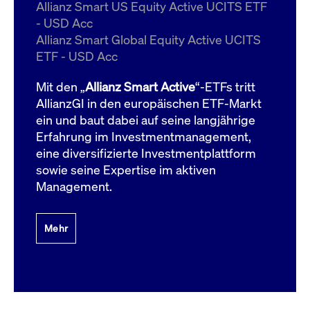
um d
Allianz Smart US Equity Active UCITS ETF
anzu
- USD Acc
ApplicationGatewayAffinityCORS
www.cashmarket.deutsche-
Session
Dies
Allianz Smart Global Equity Active UCITS
boerse.com
Ver
Last
ETF - USD Acc
um s
Clie
glei
Mit den „
Allianz Smart Active
“-ETFs tritt
Brow
werd
AllianzGI in den europäischen ETF-Markt
Benu
ein und baut dabei auf seine langjährige
die 
effe
Erfahrung im Investmentmanagement,
Ress
verb
eine diversifizierte Investmentplattform
unte
(Cro
sowie seine Expertise im aktiven
Shar
Management.
Bear
in v
Bere
Mehr
Gültig
Name
Anbieter / Domain
Beschreibung
Anbieter /
bis
Gültig
Name
Beschreibung
Domain
bis
_pk_id.7.931a
www.cashmarket.deutsche-
1 Jahr
Dieser Cookie-Name
boerse.com
ist mit der Open-