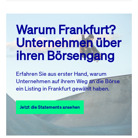
August 26
prev
next
Warum Frankfurt?
MO.
DI.
MI.
DO.
FR.
SA.
SO.
Unternehmen über
1
2
ihren Börsengang
3
4
5
6
7
9
8
10
11
12
13
14
15
16
Erfahren Sie aus erster Hand, warum
Unternehmen auf ihrem Weg an die Börse
17
18
19
20
21
22
23
ein Listing in Frankfurt gewählt haben.
24
25
27
28
29
30
26
Jetzt die Statements ansehen
31
Alle Events