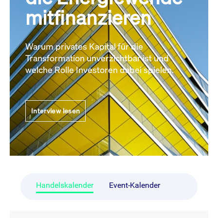
mitfinanzieren
Warum privates Kapital für die
Transformation unverzichtbar ist und
welche Rolle Investoren dabei spielen.
Interview lesen
Handelskalender
Event-Kalender