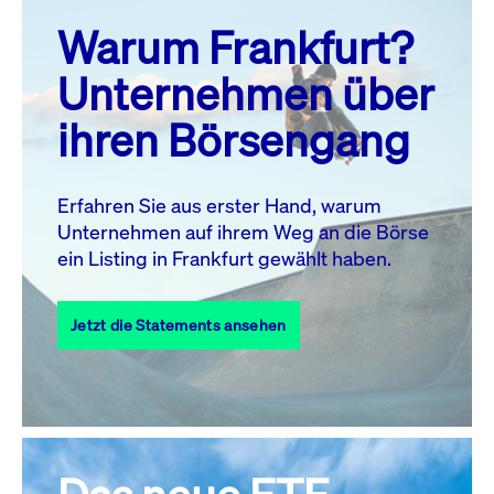
prev
next
Warum Frankfurt?
MO.
DI.
MI.
DO.
FR.
SA.
SO.
Unternehmen über
1
2
ihren Börsengang
3
4
5
6
8
9
7
10
11
12
13
14
15
16
Erfahren Sie aus erster Hand, warum
Unternehmen auf ihrem Weg an die Börse
17
18
19
20
21
22
23
ein Listing in Frankfurt gewählt haben.
24
25
27
28
29
30
26
Jetzt die Statements ansehen
31
Alle Events