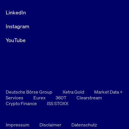
LinkedIn
Instagram
YouTube
Deutsche Börse Group
Xetra Gold
Market Data +
Services
Eurex
360T
Clearstream
Crypto Finance
ISS STOXX
Impressum
Disclaimer
Datenschutz