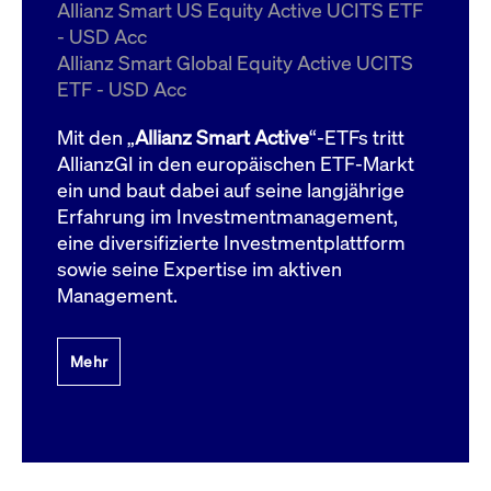
um d
Allianz Smart US Equity Active UCITS ETF
anzu
- USD Acc
ApplicationGatewayAffinityCORS
www.cashmarket.deutsche-
Session
Dies
Allianz Smart Global Equity Active UCITS
boerse.com
Ver
Last
ETF - USD Acc
um s
Clie
glei
Mit den „
Allianz Smart Active
“-ETFs tritt
Brow
werd
AllianzGI in den europäischen ETF-Markt
Benu
ein und baut dabei auf seine langjährige
die 
effe
Erfahrung im Investmentmanagement,
Ress
verb
eine diversifizierte Investmentplattform
unte
(Cro
sowie seine Expertise im aktiven
Shar
Management.
Bear
in v
Bere
Mehr
Gültig
Name
Anbieter / Domain
Beschreibung
Anbieter /
bis
Gültig
Name
Beschreibung
Domain
bis
_pk_id.7.931a
www.cashmarket.deutsche-
1 Jahr
Dieser Cookie-Name
boerse.com
ist mit der Open-