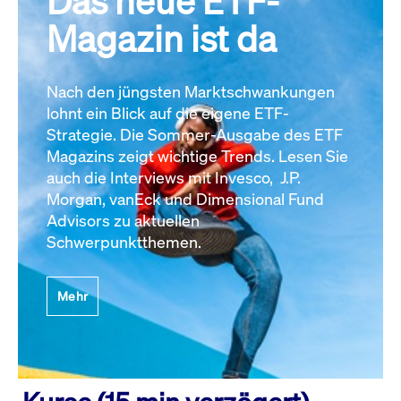
Das neue ETF-
Magazin ist da
Nach den jüngsten Marktschwankungen
lohnt ein Blick auf die eigene ETF-
Strategie. Die Sommer-Ausgabe des ETF
Magazins zeigt wichtige Trends. Lesen Sie
auch die Interviews mit Invesco, J.P.
Morgan, vanEck und Dimensional Fund
Advisors zu aktuellen
Schwerpunktthemen.
Mehr