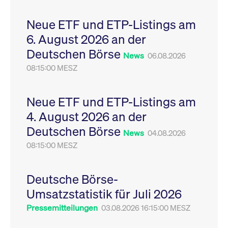
Leistung der Website
VISITOR_PRIVACY_METADATA
YouTube
6
Dieses Cookie dient 
zu messen. Es handelt
.youtube.com
Monate
Speicherung der
Neue ETF und ETP-Listings am
sich um ein Muster-
Einwilligungs- und
Cookie, bei dem auf
Datenschutzbestim
6. August 2026 an der
das Präfix _pk_ses
des Nutzers für ihre
eine kurze Reihe von
Interaktion mit der W
Deutschen Börse
Zahlen und
Es erfasst Daten über
News
06.08.2026
Buchstaben folgt, bei
Einwilligung des Bes
der es sich vermutlich
08:15:00 MESZ
in Bezug auf verschi
um einen
Datenschutzrichtlini
Referenzcode für die
-einstellungen, um
Domain handelt, die
sicherzustellen, dass 
das Cookie setzt.
Präferenzen in zukünf
Neue ETF und ETP-Listings am
Sitzungen geehrt wer
4. August 2026 an der
Deutschen Börse
News
04.08.2026
08:15:00 MESZ
Deutsche Börse-
Umsatzstatistik für Juli 2026
Pressemitteilungen
03.08.2026 16:15:00 MESZ