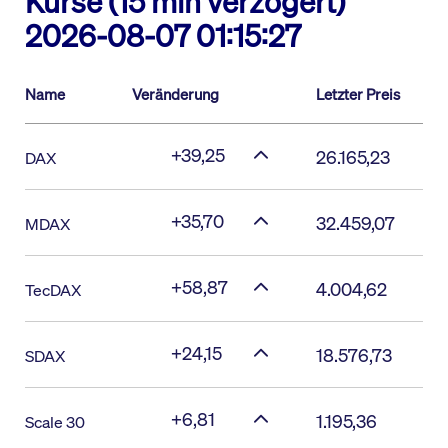
Kurse (15 min verzögert)
2026-08-07 01:15:27
Name
Veränderung
Letzter Preis
+39,25
26.165,23
DAX
+35,70
32.459,07
MDAX
+58,87
4.004,62
TecDAX
+24,15
18.576,73
SDAX
+6,81
1.195,36
Scale 30