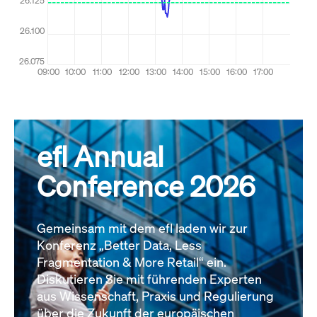
efl Annual
Conference 2026
Gemeinsam mit dem efl laden wir zur
Konferenz „Better Data, Less
Fragmentation & More Retail“ ein.
Diskutieren Sie mit führenden Experten
aus Wissenschaft, Praxis und Regulierung
über die Zukunft der europäischen