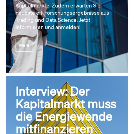
Kapitalmärkte. Zudem erwarten Sie
neueste efl-Forschungsergebnisse aus
Trading und Data Science. Jetzt
informieren und anmelden!
Mehr
Interview: Der
Kapitalmarkt muss
die Energiewende
mitfinanzieren