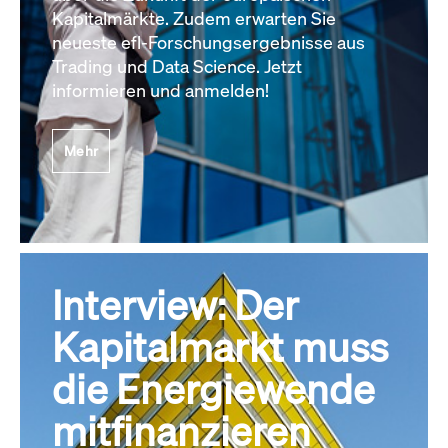
Kapitalmärkte. Zudem erwarten Sie
neueste efl-Forschungsergebnisse aus
Trading und Data Science. Jetzt
informieren und anmelden!
Mehr
Interview: Der
Kapitalmarkt muss
die Energiewende
mitfinanzieren