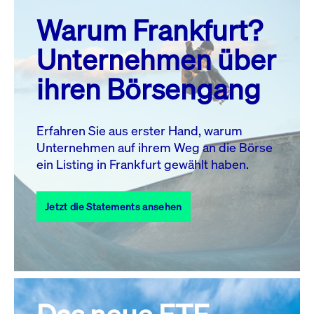
prev
next
Warum Frankfurt?
MO.
DI.
MI.
DO.
FR.
SA.
SO.
Unternehmen über
1
2
ihren Börsengang
3
4
5
7
8
9
6
10
11
12
13
14
15
16
Erfahren Sie aus erster Hand, warum
Unternehmen auf ihrem Weg an die Börse
17
18
19
20
21
22
23
ein Listing in Frankfurt gewählt haben.
24
25
27
28
29
30
26
Jetzt die Statements ansehen
31
Alle Events