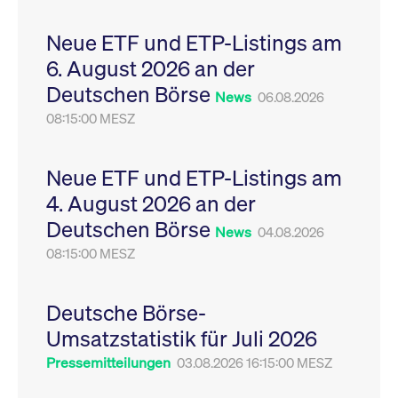
Leistung der Website
VISITOR_PRIVACY_METADATA
YouTube
6
Dieses Cookie dient 
zu messen. Es handelt
.youtube.com
Monate
Speicherung der
Neue ETF und ETP-Listings am
sich um ein Muster-
Einwilligungs- und
Cookie, bei dem auf
Datenschutzbestim
6. August 2026 an der
das Präfix _pk_ses
des Nutzers für ihre
eine kurze Reihe von
Interaktion mit der W
Deutschen Börse
Zahlen und
Es erfasst Daten über
News
06.08.2026
Buchstaben folgt, bei
Einwilligung des Bes
der es sich vermutlich
08:15:00 MESZ
in Bezug auf verschi
um einen
Datenschutzrichtlini
Referenzcode für die
-einstellungen, um
Domain handelt, die
sicherzustellen, dass 
das Cookie setzt.
Präferenzen in zukünf
Neue ETF und ETP-Listings am
Sitzungen geehrt wer
4. August 2026 an der
Deutschen Börse
News
04.08.2026
08:15:00 MESZ
Deutsche Börse-
Umsatzstatistik für Juli 2026
Pressemitteilungen
03.08.2026 16:15:00 MESZ