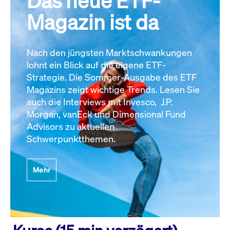
Das neue ETF-
Magazin ist da
Nach den jüngsten Marktschwankungen
lohnt ein Blick auf die eigene ETF-
Strategie. Die Sommer-Ausgabe des ETF
Magazins zeigt wichtige Trends. Lesen Sie
auch die Interviews mit Invesco, J.P.
Morgan, vanEck und Dimensional Fund
Advisors zu aktuellen
Schwerpunktthemen.
Mehr