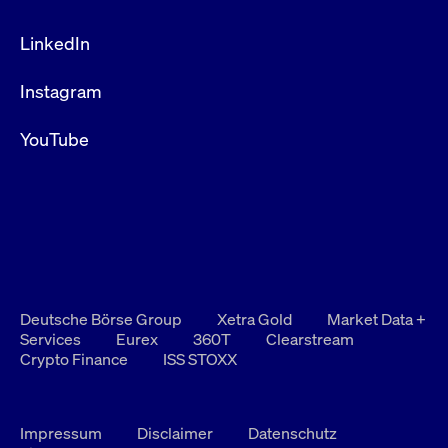
LinkedIn
Instagram
YouTube
Deutsche Börse Group
Xetra Gold
Market Data +
Services
Eurex
360T
Clearstream
Crypto Finance
ISS STOXX
Impressum
Disclaimer
Datenschutz