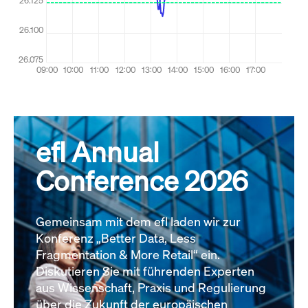
efl Annual
Conference 2026
Gemeinsam mit dem efl laden wir zur
Konferenz „Better Data, Less
Fragmentation & More Retail“ ein.
Diskutieren Sie mit führenden Experten
aus Wissenschaft, Praxis und Regulierung
über die Zukunft der europäischen