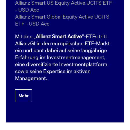
um d
Allianz Smart US Equity Active UCITS ETF
anzu
- USD Acc
ApplicationGatewayAffinityCORS
www.cashmarket.deutsche-
Session
Dies
Allianz Smart Global Equity Active UCITS
boerse.com
Ver
Last
ETF - USD Acc
um s
Clie
glei
Mit den „
Allianz Smart Active
“-ETFs tritt
Brow
werd
AllianzGI in den europäischen ETF-Markt
Benu
ein und baut dabei auf seine langjährige
die 
effe
Erfahrung im Investmentmanagement,
Ress
verb
eine diversifizierte Investmentplattform
unte
(Cro
sowie seine Expertise im aktiven
Shar
Management.
Bear
in v
Bere
Mehr
Gültig
Name
Anbieter / Domain
Beschreibung
Anbieter /
bis
Gültig
Name
Beschreibung
Domain
bis
_pk_id.7.931a
www.cashmarket.deutsche-
1 Jahr
Dieser Cookie-Name
boerse.com
ist mit der Open-