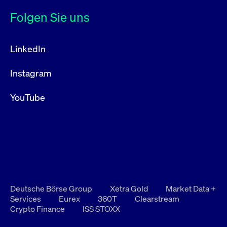
Folgen Sie uns
LinkedIn
Instagram
YouTube
Deutsche Börse Group
Xetra Gold
Market Data +
Services
Eurex
360T
Clearstream
Crypto Finance
ISS STOXX