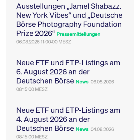
Ausstellungen „Jamel Shabazz.
Leistung der Website
VISITOR_PRIVACY_METADATA
YouTube
6
Dieses Cookie dient 
zu messen. Es handelt
.youtube.com
Monate
Speicherung der
New York Vibes“ und „Deutsche
sich um ein Muster-
Einwilligungs- und
Cookie, bei dem auf
Datenschutzbestim
Börse Photography Foundation
das Präfix _pk_ses
des Nutzers für ihre
eine kurze Reihe von
Interaktion mit der W
Prize 2026“
Zahlen und
Es erfasst Daten über
Pressemitteilungen
Buchstaben folgt, bei
Einwilligung des Bes
der es sich vermutlich
06.08.2026 11:00:00 MESZ
in Bezug auf verschi
um einen
Datenschutzrichtlini
Referenzcode für die
-einstellungen, um
Domain handelt, die
sicherzustellen, dass 
das Cookie setzt.
Präferenzen in zukünf
Neue ETF und ETP-Listings am
Sitzungen geehrt wer
6. August 2026 an der
Deutschen Börse
News
06.08.2026
08:15:00 MESZ
Neue ETF und ETP-Listings am
4. August 2026 an der
Deutschen Börse
News
04.08.2026
08:15:00 MESZ