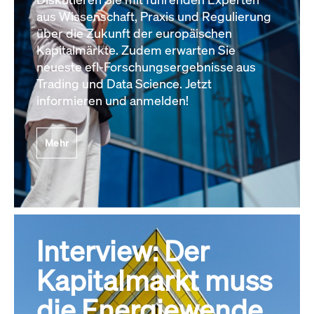
aus Wissenschaft, Praxis und Regulierung
über die Zukunft der europäischen
Kapitalmärkte. Zudem erwarten Sie
neueste efl-Forschungsergebnisse aus
Trading und Data Science. Jetzt
informieren und anmelden!
Mehr
Interview: Der
Kapitalmarkt muss
die Energiewende