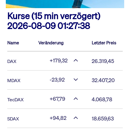
Kurse (15 min verzögert)
2026-08-09 01:27:38
Name
Veränderung
Letzter Preis
+179,32
26.319,45
DAX
-23,92
32.407,20
MDAX
+67,79
4.068,78
TecDAX
+94,82
18.659,63
SDAX