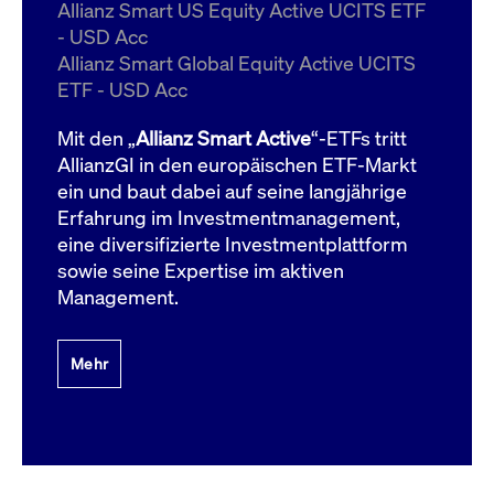
um d
Allianz Smart US Equity Active UCITS ETF
anzu
- USD Acc
ApplicationGatewayAffinityCORS
www.cashmarket.deutsche-
Session
Dies
Allianz Smart Global Equity Active UCITS
boerse.com
Ver
Last
ETF - USD Acc
um s
Clie
glei
Mit den „
Allianz Smart Active
“-ETFs tritt
Brow
werd
AllianzGI in den europäischen ETF-Markt
Benu
ein und baut dabei auf seine langjährige
die 
effe
Erfahrung im Investmentmanagement,
Ress
verb
eine diversifizierte Investmentplattform
unte
(Cro
sowie seine Expertise im aktiven
Shar
Management.
Bear
in v
Bere
Mehr
Gültig
Name
Anbieter / Domain
Beschreibung
Anbieter /
bis
Gültig
Name
Beschreibung
Domain
bis
_pk_id.7.931a
www.cashmarket.deutsche-
1 Jahr
Dieser Cookie-Name
boerse.com
ist mit der Open-