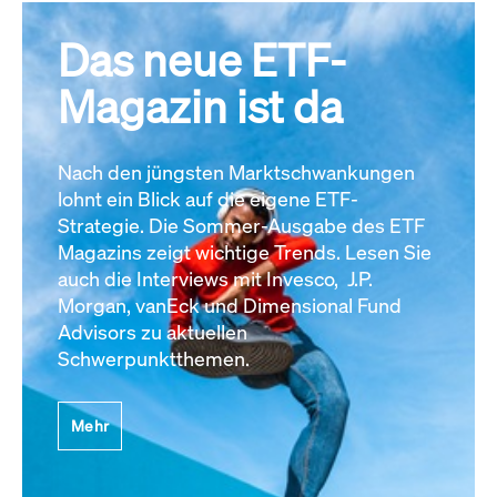
Das neue ETF-
Magazin ist da
Nach den jüngsten Marktschwankungen
lohnt ein Blick auf die eigene ETF-
Strategie. Die Sommer-Ausgabe des ETF
Magazins zeigt wichtige Trends. Lesen Sie
auch die Interviews mit Invesco, J.P.
Morgan, vanEck und Dimensional Fund
Advisors zu aktuellen
Schwerpunktthemen.
Mehr