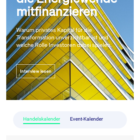
mitfinanzieren
Warum privates Kapital für die
Transformation unverzichtbar ist und
welche Rolle Investoren dabei spielen.
Interview lesen
Handelskalender
Event-Kalender