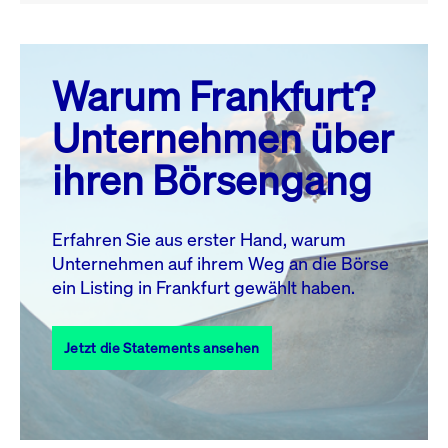
August 26
prev
next
Warum Frankfurt?
MO.
DI.
MI.
DO.
FR.
SA.
SO.
Unternehmen über
1
2
ihren Börsengang
3
4
5
6
7
8
9
10
11
12
13
14
15
16
Erfahren Sie aus erster Hand, warum
Unternehmen auf ihrem Weg an die Börse
17
18
19
20
21
22
23
ein Listing in Frankfurt gewählt haben.
24
25
27
28
29
30
26
Jetzt die Statements ansehen
31
Alle Events