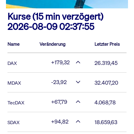
Kurse (15 min verzögert)
2026-08-09 02:37:55
Name
Veränderung
Letzter Preis
+179,32
26.319,45
DAX
-23,92
32.407,20
MDAX
+67,79
4.068,78
TecDAX
+94,82
18.659,63
SDAX