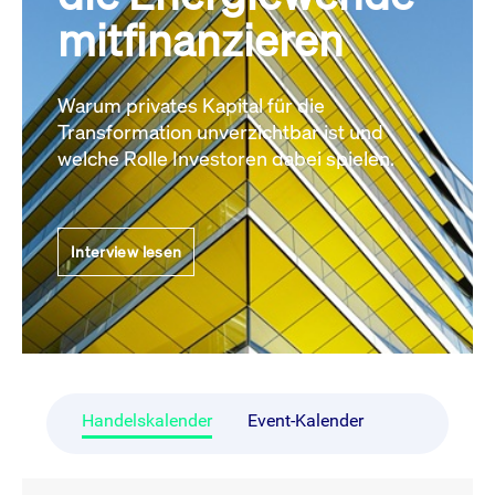
mitfinanzieren
Warum privates Kapital für die
Transformation unverzichtbar ist und
welche Rolle Investoren dabei spielen.
Interview lesen
Handelskalender
Event-Kalender