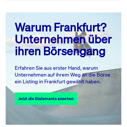
August 26
prev
next
Warum Frankfurt?
MO.
DI.
MI.
DO.
FR.
SA.
SO.
Unternehmen über
1
2
ihren Börsengang
3
4
5
6
7
8
9
10
11
12
13
14
15
16
Erfahren Sie aus erster Hand, warum
Unternehmen auf ihrem Weg an die Börse
17
18
19
20
21
22
23
ein Listing in Frankfurt gewählt haben.
24
25
27
28
29
30
26
Jetzt die Statements ansehen
31
Alle Events