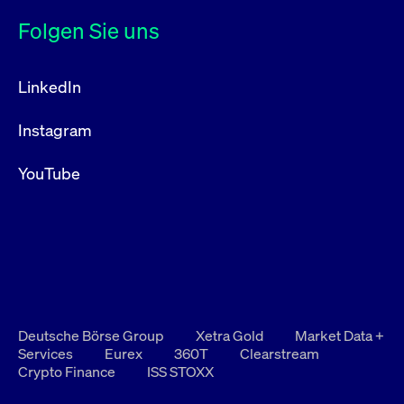
Folgen Sie uns
LinkedIn
Instagram
YouTube
Deutsche Börse Group
Xetra Gold
Market Data +
Services
Eurex
360T
Clearstream
Crypto Finance
ISS STOXX