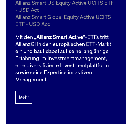
um d
Allianz Smart US Equity Active UCITS ETF
anzu
- USD Acc
ApplicationGatewayAffinityCORS
www.cashmarket.deutsche-
Session
Dies
Allianz Smart Global Equity Active UCITS
boerse.com
Ver
Last
ETF - USD Acc
um s
Clie
glei
Mit den „
Allianz Smart Active
“-ETFs tritt
Brow
werd
AllianzGI in den europäischen ETF-Markt
Benu
ein und baut dabei auf seine langjährige
die 
effe
Erfahrung im Investmentmanagement,
Ress
verb
eine diversifizierte Investmentplattform
unte
(Cro
sowie seine Expertise im aktiven
Shar
Management.
Bear
in v
Bere
Mehr
Gültig
Name
Anbieter / Domain
Beschreibung
Anbieter /
bis
Gültig
Name
Beschreibung
Domain
bis
_pk_id.7.931a
www.cashmarket.deutsche-
1 Jahr
Dieser Cookie-Name
boerse.com
ist mit der Open-