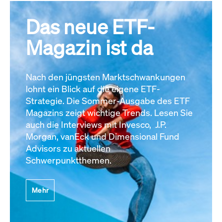
Das neue ETF-
Magazin ist da
Nach den jüngsten Marktschwankungen
lohnt ein Blick auf die eigene ETF-
Strategie. Die Sommer-Ausgabe des ETF
Magazins zeigt wichtige Trends. Lesen Sie
auch die Interviews mit Invesco, J.P.
Morgan, vanEck und Dimensional Fund
Advisors zu aktuellen
Schwerpunktthemen.
Mehr