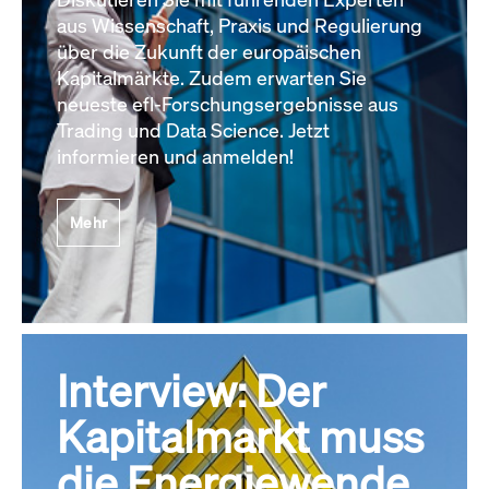
aus Wissenschaft, Praxis und Regulierung
über die Zukunft der europäischen
Kapitalmärkte. Zudem erwarten Sie
neueste efl-Forschungsergebnisse aus
Trading und Data Science. Jetzt
informieren und anmelden!
Mehr
Interview: Der
Kapitalmarkt muss
die Energiewende