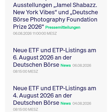
Ausstellungen „Jamel Shabazz.
Leistung der Website
VISITOR_PRIVACY_METADATA
YouTube
6
Dieses Cookie dient 
zu messen. Es handelt
.youtube.com
Monate
Speicherung der
New York Vibes“ und „Deutsche
sich um ein Muster-
Einwilligungs- und
Cookie, bei dem auf
Datenschutzbestim
Börse Photography Foundation
das Präfix _pk_ses
des Nutzers für ihre
eine kurze Reihe von
Interaktion mit der W
Prize 2026“
Zahlen und
Es erfasst Daten über
Pressemitteilungen
Buchstaben folgt, bei
Einwilligung des Bes
der es sich vermutlich
06.08.2026 11:00:00 MESZ
in Bezug auf verschi
um einen
Datenschutzrichtlini
Referenzcode für die
-einstellungen, um
Domain handelt, die
sicherzustellen, dass 
das Cookie setzt.
Präferenzen in zukünf
Neue ETF und ETP-Listings am
Sitzungen geehrt wer
6. August 2026 an der
Deutschen Börse
News
06.08.2026
08:15:00 MESZ
Neue ETF und ETP-Listings am
4. August 2026 an der
Deutschen Börse
News
04.08.2026
08:15:00 MESZ