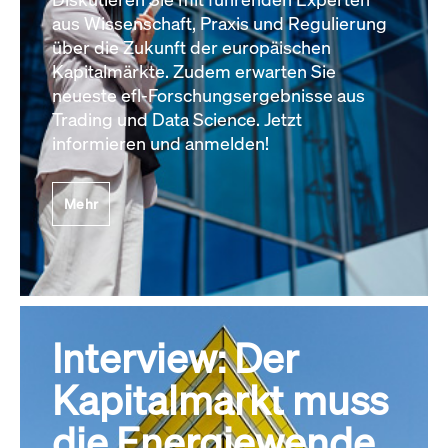
aus Wissenschaft, Praxis und Regulierung
über die Zukunft der europäischen
Kapitalmärkte. Zudem erwarten Sie
neueste efl-Forschungsergebnisse aus
Trading und Data Science. Jetzt
informieren und anmelden!
Mehr
Interview: Der
Kapitalmarkt muss
die Energiewende