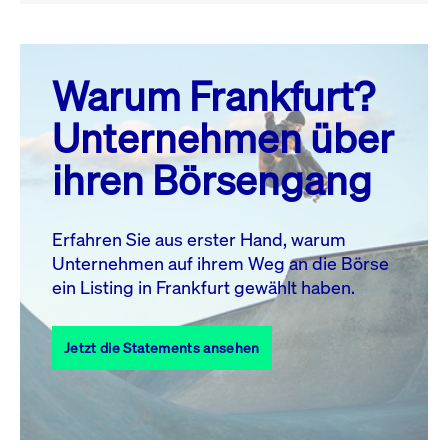
August 26
prev
next
Warum Frankfurt?
MO.
DI.
MI.
DO.
FR.
SA.
SO.
Unternehmen über
1
2
ihren Börsengang
3
4
5
6
7
9
8
10
11
12
13
14
15
16
Erfahren Sie aus erster Hand, warum
Unternehmen auf ihrem Weg an die Börse
17
18
19
20
21
22
23
ein Listing in Frankfurt gewählt haben.
24
25
27
28
29
30
26
Jetzt die Statements ansehen
31
Alle Events