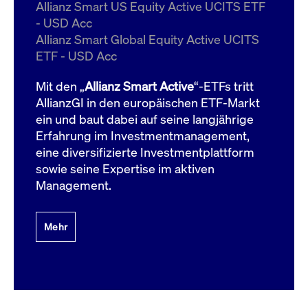
um d
Allianz Smart US Equity Active UCITS ETF
anzu
- USD Acc
ApplicationGatewayAffinityCORS
www.cashmarket.deutsche-
Session
Dies
Allianz Smart Global Equity Active UCITS
boerse.com
Ver
Last
ETF - USD Acc
um s
Clie
glei
Mit den „
Allianz Smart Active
“-ETFs tritt
Brow
werd
AllianzGI in den europäischen ETF-Markt
Benu
ein und baut dabei auf seine langjährige
die 
effe
Erfahrung im Investmentmanagement,
Ress
verb
eine diversifizierte Investmentplattform
unte
(Cro
sowie seine Expertise im aktiven
Shar
Management.
Bear
in v
Bere
Mehr
Gültig
Name
Anbieter / Domain
Beschreibung
Anbieter /
bis
Gültig
Name
Beschreibung
Domain
bis
_pk_id.7.931a
www.cashmarket.deutsche-
1 Jahr
Dieser Cookie-Name
boerse.com
ist mit der Open-