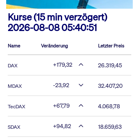
Kurse (15 min verzögert)
2026-08-08 05:40:51
Name
Veränderung
Letzter Preis
+179,32
26.319,45
DAX
-23,92
32.407,20
MDAX
+67,79
4.068,78
TecDAX
+94,82
18.659,63
SDAX