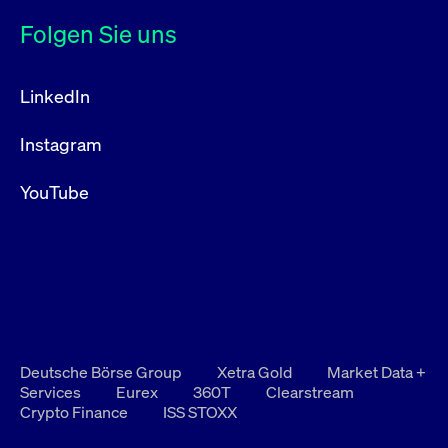
Folgen Sie uns
LinkedIn
Instagram
YouTube
Deutsche Börse Group
Xetra Gold
Market Data +
Services
Eurex
360T
Clearstream
Crypto Finance
ISS STOXX