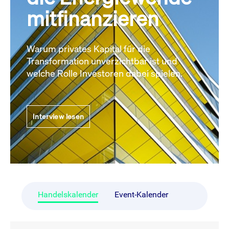
mitfinanzieren
Warum privates Kapital für die
Transformation unverzichtbar ist und
welche Rolle Investoren dabei spielen.
Interview lesen
Handelskalender
Event-Kalender