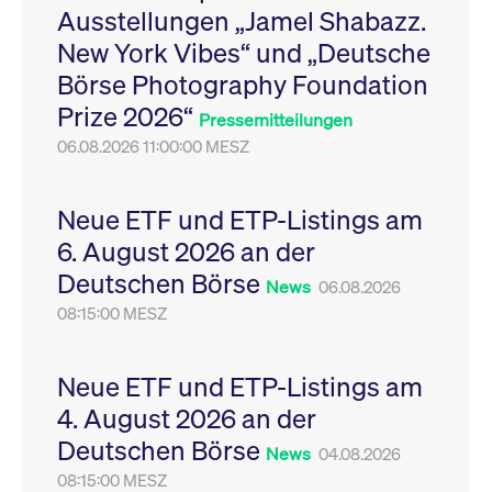
Ausstellungen „Jamel Shabazz.
Leistung der Website
VISITOR_PRIVACY_METADATA
YouTube
6
Dieses Cookie dient 
zu messen. Es handelt
.youtube.com
Monate
Speicherung der
New York Vibes“ und „Deutsche
sich um ein Muster-
Einwilligungs- und
Cookie, bei dem auf
Datenschutzbestim
Börse Photography Foundation
das Präfix _pk_ses
des Nutzers für ihre
eine kurze Reihe von
Interaktion mit der W
Prize 2026“
Zahlen und
Es erfasst Daten über
Pressemitteilungen
Buchstaben folgt, bei
Einwilligung des Bes
der es sich vermutlich
06.08.2026 11:00:00 MESZ
in Bezug auf verschi
um einen
Datenschutzrichtlini
Referenzcode für die
-einstellungen, um
Domain handelt, die
sicherzustellen, dass 
das Cookie setzt.
Präferenzen in zukünf
Neue ETF und ETP-Listings am
Sitzungen geehrt wer
6. August 2026 an der
Deutschen Börse
News
06.08.2026
08:15:00 MESZ
Neue ETF und ETP-Listings am
4. August 2026 an der
Deutschen Börse
News
04.08.2026
08:15:00 MESZ