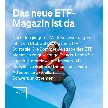
Das neue ETF-
Magazin ist da
Nach den jüngsten Marktschwankungen
lohnt ein Blick auf die eigene ETF-
Strategie. Die Sommer-Ausgabe des ETF
Magazins zeigt wichtige Trends. Lesen Sie
auch die Interviews mit Invesco, J.P.
Morgan, vanEck und Dimensional Fund
Advisors zu aktuellen
Schwerpunktthemen.
Mehr