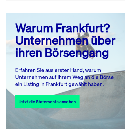
August 26
prev
next
Warum Frankfurt?
MO.
DI.
MI.
DO.
FR.
SA.
SO.
Unternehmen über
1
2
ihren Börsengang
3
4
5
6
7
8
9
10
11
12
13
14
15
16
Erfahren Sie aus erster Hand, warum
Unternehmen auf ihrem Weg an die Börse
17
18
19
20
21
22
23
ein Listing in Frankfurt gewählt haben.
24
25
27
28
29
30
26
Jetzt die Statements ansehen
31
Alle Events