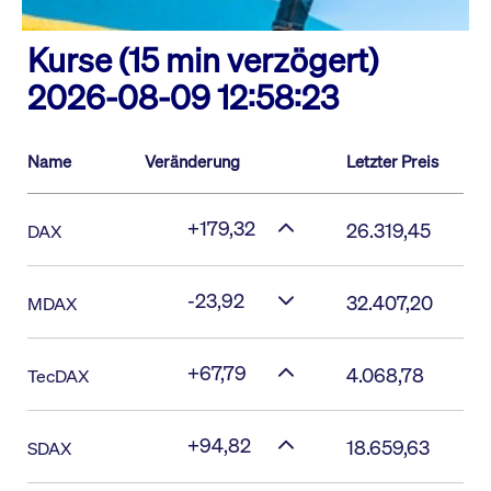
Kurse (15 min verzögert)
2026-08-09 12:58:23
Name
Veränderung
Letzter Preis
+179,32
26.319,45
DAX
-23,92
32.407,20
MDAX
+67,79
4.068,78
TecDAX
+94,82
18.659,63
SDAX