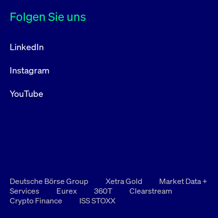
Folgen Sie uns
LinkedIn
Instagram
YouTube
Deutsche Börse Group
Xetra Gold
Market Data +
Services
Eurex
360T
Clearstream
Crypto Finance
ISS STOXX