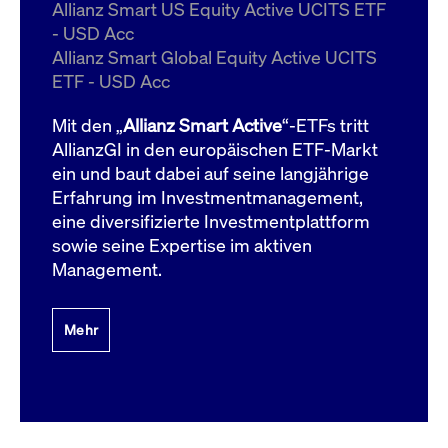
um d
Allianz Smart US Equity Active UCITS ETF
anzu
- USD Acc
ApplicationGatewayAffinityCORS
www.cashmarket.deutsche-
Session
Dies
Allianz Smart Global Equity Active UCITS
boerse.com
Ver
Last
ETF - USD Acc
um s
Clie
glei
Mit den „
Allianz Smart Active
“-ETFs tritt
Brow
werd
AllianzGI in den europäischen ETF-Markt
Benu
ein und baut dabei auf seine langjährige
die 
effe
Erfahrung im Investmentmanagement,
Ress
verb
eine diversifizierte Investmentplattform
unte
(Cro
sowie seine Expertise im aktiven
Shar
Management.
Bear
in v
Bere
Mehr
Gültig
Name
Anbieter / Domain
Beschreibung
Anbieter /
bis
Gültig
Name
Beschreibung
Domain
bis
_pk_id.7.931a
www.cashmarket.deutsche-
1 Jahr
Dieser Cookie-Name
boerse.com
ist mit der Open-