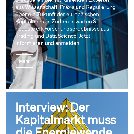
aus Wissenschaft, Praxis und Regulierung
über die Zukunft der europäischen
Kapitalmärkte. Zudem erwarten Sie
neueste efl-Forschungsergebnisse aus
Trading und Data Science. Jetzt
informieren und anmelden!
Mehr
Interview: Der
Kapitalmarkt muss
die Energiewende