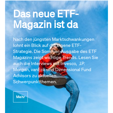
Das neue ETF-
Magazin ist da
Nach den jüngsten Marktschwankungen
lohnt ein Blick auf die eigene ETF-
Strategie. Die Sommer-Ausgabe des ETF
Magazins zeigt wichtige Trends. Lesen Sie
auch die Interviews mit Invesco, J.P.
Morgan, vanEck und Dimensional Fund
Advisors zu aktuellen
Schwerpunktthemen.
Mehr