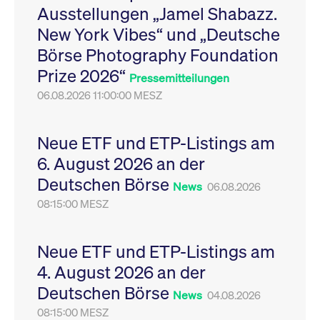
Ausstellungen „Jamel Shabazz.
Leistung der Website
VISITOR_PRIVACY_METADATA
YouTube
6
Dieses Cookie dient 
zu messen. Es handelt
.youtube.com
Monate
Speicherung der
New York Vibes“ und „Deutsche
sich um ein Muster-
Einwilligungs- und
Cookie, bei dem auf
Datenschutzbestim
Börse Photography Foundation
das Präfix _pk_ses
des Nutzers für ihre
eine kurze Reihe von
Interaktion mit der W
Prize 2026“
Zahlen und
Es erfasst Daten über
Pressemitteilungen
Buchstaben folgt, bei
Einwilligung des Bes
der es sich vermutlich
06.08.2026 11:00:00 MESZ
in Bezug auf verschi
um einen
Datenschutzrichtlini
Referenzcode für die
-einstellungen, um
Domain handelt, die
sicherzustellen, dass 
das Cookie setzt.
Präferenzen in zukünf
Neue ETF und ETP-Listings am
Sitzungen geehrt wer
6. August 2026 an der
Deutschen Börse
News
06.08.2026
08:15:00 MESZ
Neue ETF und ETP-Listings am
4. August 2026 an der
Deutschen Börse
News
04.08.2026
08:15:00 MESZ