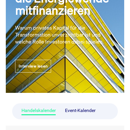
mitfinanzieren
Warum privates Kapital für die
Transformation unverzichtbar ist und
welche Rolle Investoren dabei spielen.
Interview lesen
Handelskalender
Event-Kalender