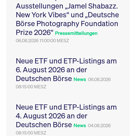
Ausstellungen „Jamel Shabazz.
Leistung der Website
VISITOR_PRIVACY_METADATA
YouTube
6
Dieses Cookie dient 
zu messen. Es handelt
.youtube.com
Monate
Speicherung der
New York Vibes“ und „Deutsche
sich um ein Muster-
Einwilligungs- und
Cookie, bei dem auf
Datenschutzbestim
Börse Photography Foundation
das Präfix _pk_ses
des Nutzers für ihre
eine kurze Reihe von
Interaktion mit der W
Prize 2026“
Zahlen und
Es erfasst Daten über
Pressemitteilungen
Buchstaben folgt, bei
Einwilligung des Bes
der es sich vermutlich
06.08.2026 11:00:00 MESZ
in Bezug auf verschi
um einen
Datenschutzrichtlini
Referenzcode für die
-einstellungen, um
Domain handelt, die
sicherzustellen, dass 
das Cookie setzt.
Präferenzen in zukünf
Neue ETF und ETP-Listings am
Sitzungen geehrt wer
6. August 2026 an der
Deutschen Börse
News
06.08.2026
08:15:00 MESZ
Neue ETF und ETP-Listings am
4. August 2026 an der
Deutschen Börse
News
04.08.2026
08:15:00 MESZ