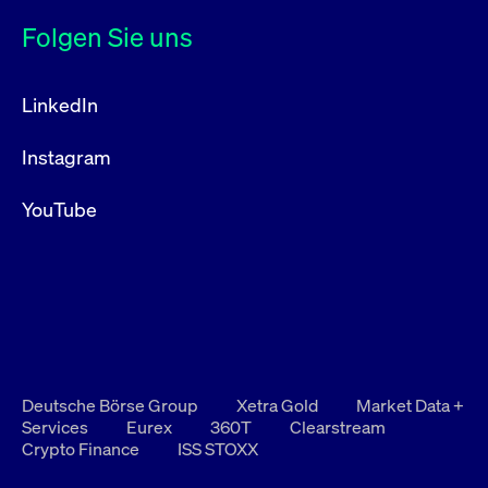
Folgen Sie uns
LinkedIn
Instagram
YouTube
Deutsche Börse Group
Xetra Gold
Market Data +
Services
Eurex
360T
Clearstream
Crypto Finance
ISS STOXX