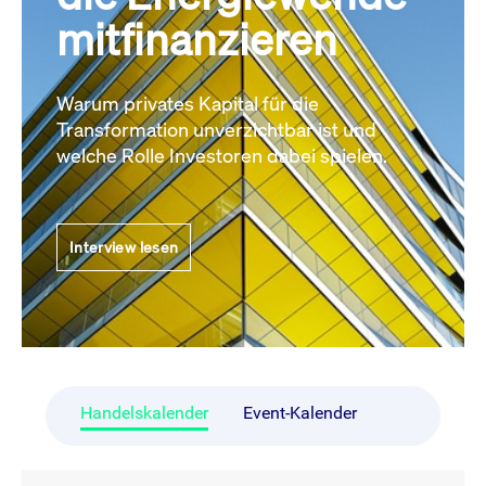
mitfinanzieren
Warum privates Kapital für die
Transformation unverzichtbar ist und
welche Rolle Investoren dabei spielen.
Interview lesen
Handelskalender
Event-Kalender