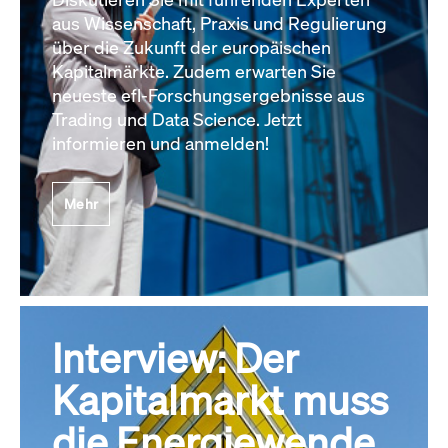
aus Wissenschaft, Praxis und Regulierung
über die Zukunft der europäischen
Kapitalmärkte. Zudem erwarten Sie
neueste efl-Forschungsergebnisse aus
Trading und Data Science. Jetzt
informieren und anmelden!
Mehr
Interview: Der
Kapitalmarkt muss
die Energiewende