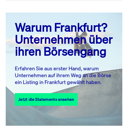
August 26
prev
next
Warum Frankfurt?
MO.
DI.
MI.
DO.
FR.
SA.
SO.
Unternehmen über
1
2
ihren Börsengang
3
4
5
6
7
8
9
11
12
13
14
15
16
10
Erfahren Sie aus erster Hand, warum
Unternehmen auf ihrem Weg an die Börse
17
18
19
20
21
22
23
ein Listing in Frankfurt gewählt haben.
24
25
27
28
29
30
26
Jetzt die Statements ansehen
31
Alle Events