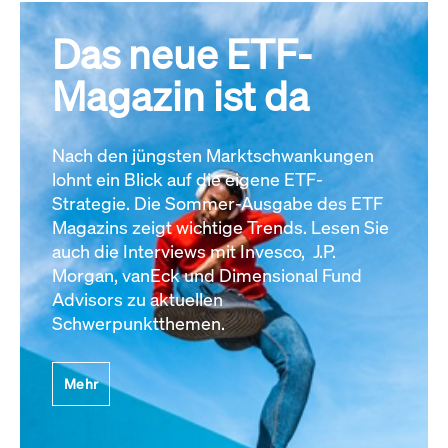
Das neue ETF-
Magazin ist da
Nach den jüngsten Marktschwankungen
lohnt ein Blick auf die eigene ETF-
Strategie. Die Sommer-Ausgabe des ETF
Magazins zeigt wichtige Trends. Lesen Sie
auch die Interviews mit Invesco, J.P.
Morgan, vanEck und Dimensional Fund
Advisors zu aktuellen
Schwerpunktthemen.
Mehr