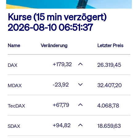
Kurse (15 min verzögert)
2026-08-10 06:51:37
Name
Veränderung
Letzter Preis
+179,32
26.319,45
DAX
-23,92
32.407,20
MDAX
+67,79
4.068,78
TecDAX
+94,82
18.659,63
SDAX