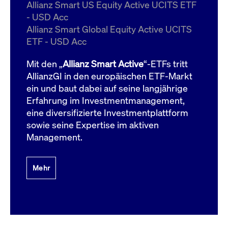
um d
Allianz Smart US Equity Active UCITS ETF
anzu
- USD Acc
ApplicationGatewayAffinityCORS
www.cashmarket.deutsche-
Session
Dies
Allianz Smart Global Equity Active UCITS
boerse.com
Ver
Last
ETF - USD Acc
um s
Clie
glei
Mit den „
Allianz Smart Active
“-ETFs tritt
Brow
werd
AllianzGI in den europäischen ETF-Markt
Benu
ein und baut dabei auf seine langjährige
die 
effe
Erfahrung im Investmentmanagement,
Ress
verb
eine diversifizierte Investmentplattform
unte
(Cro
sowie seine Expertise im aktiven
Shar
Management.
Bear
in v
Bere
Mehr
Gültig
Name
Anbieter / Domain
Beschreibung
Anbieter /
bis
Gültig
Name
Beschreibung
Domain
bis
_pk_id.7.931a
www.cashmarket.deutsche-
1 Jahr
Dieser Cookie-Name
boerse.com
ist mit der Open-