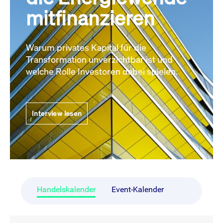
mitfinanzieren
Warum privates Kapital für die
Transformation unverzichtbar ist und
welche Rolle Investoren dabei spielen.
Interview lesen
Handelskalender
Event-Kalender