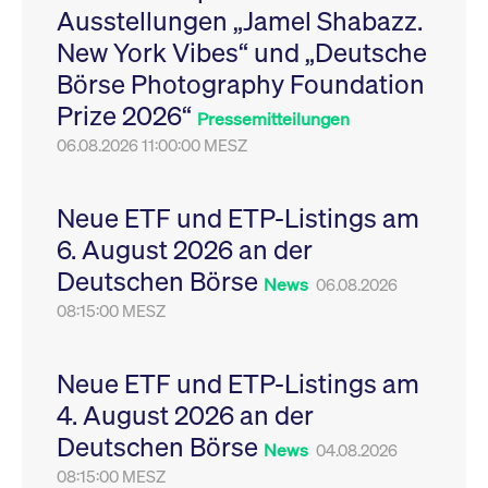
Ausstellungen „Jamel Shabazz.
Leistung der Website
VISITOR_PRIVACY_METADATA
YouTube
6
Dieses Cookie dient 
zu messen. Es handelt
.youtube.com
Monate
Speicherung der
New York Vibes“ und „Deutsche
sich um ein Muster-
Einwilligungs- und
Cookie, bei dem auf
Datenschutzbestim
Börse Photography Foundation
das Präfix _pk_ses
des Nutzers für ihre
eine kurze Reihe von
Interaktion mit der W
Prize 2026“
Zahlen und
Es erfasst Daten über
Pressemitteilungen
Buchstaben folgt, bei
Einwilligung des Bes
der es sich vermutlich
06.08.2026 11:00:00 MESZ
in Bezug auf verschi
um einen
Datenschutzrichtlini
Referenzcode für die
-einstellungen, um
Domain handelt, die
sicherzustellen, dass 
das Cookie setzt.
Präferenzen in zukünf
Neue ETF und ETP-Listings am
Sitzungen geehrt wer
6. August 2026 an der
Deutschen Börse
News
06.08.2026
08:15:00 MESZ
Neue ETF und ETP-Listings am
4. August 2026 an der
Deutschen Börse
News
04.08.2026
08:15:00 MESZ