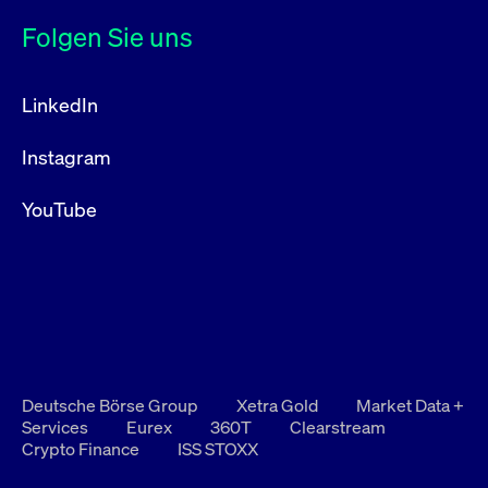
Folgen Sie uns
LinkedIn
Instagram
YouTube
Deutsche Börse Group
Xetra Gold
Market Data +
Services
Eurex
360T
Clearstream
Crypto Finance
ISS STOXX