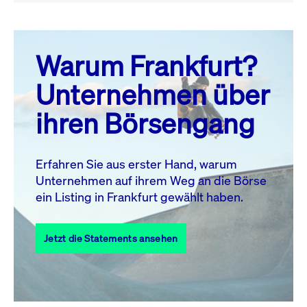
August 26
prev
next
Warum Frankfurt?
MO.
DI.
MI.
DO.
FR.
SA.
SO.
Unternehmen über
1
2
ihren Börsengang
3
4
5
6
7
9
8
10
11
12
13
14
15
16
Erfahren Sie aus erster Hand, warum
Unternehmen auf ihrem Weg an die Börse
17
18
19
20
21
22
23
ein Listing in Frankfurt gewählt haben.
24
25
27
28
29
30
26
Jetzt die Statements ansehen
31
Alle Events