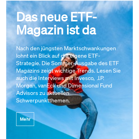
Das neue ETF-
Magazin ist da
Nach den jüngsten Marktschwankungen
lohnt ein Blick auf die eigene ETF-
Strategie. Die Sommer-Ausgabe des ETF
Magazins zeigt wichtige Trends. Lesen Sie
auch die Interviews mit Invesco, J.P.
Morgan, vanEck und Dimensional Fund
Advisors zu aktuellen
Schwerpunktthemen.
Mehr