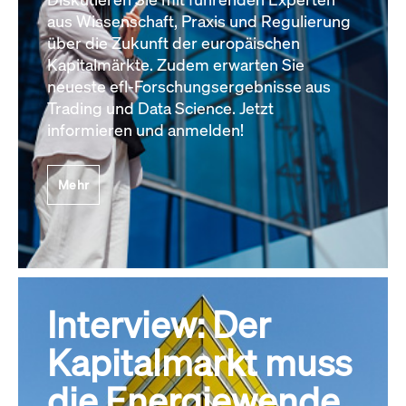
aus Wissenschaft, Praxis und Regulierung
über die Zukunft der europäischen
Kapitalmärkte. Zudem erwarten Sie
neueste efl-Forschungsergebnisse aus
Trading und Data Science. Jetzt
informieren und anmelden!
Mehr
Interview: Der
Kapitalmarkt muss
die Energiewende