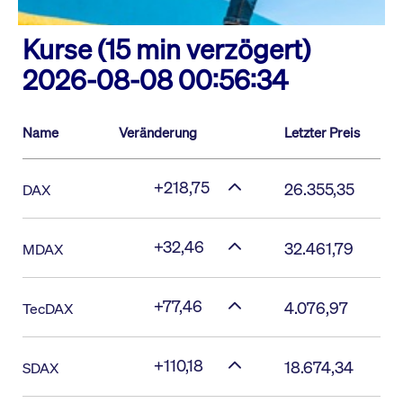
Kurse (15 min verzögert)
2026-08-08 00:56:34
Name
Veränderung
Letzter Preis
+218,75
26.355,35
DAX
+32,46
32.461,79
MDAX
+77,46
4.076,97
TecDAX
+110,18
18.674,34
SDAX