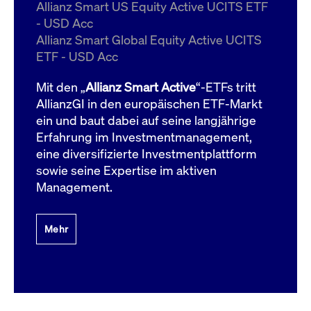
um d
Allianz Smart US Equity Active UCITS ETF
anzu
- USD Acc
ApplicationGatewayAffinityCORS
www.cashmarket.deutsche-
Session
Dies
Allianz Smart Global Equity Active UCITS
boerse.com
Ver
Last
ETF - USD Acc
um s
Clie
glei
Mit den „
Allianz Smart Active
“-ETFs tritt
Brow
werd
AllianzGI in den europäischen ETF-Markt
Benu
ein und baut dabei auf seine langjährige
die 
effe
Erfahrung im Investmentmanagement,
Ress
verb
eine diversifizierte Investmentplattform
unte
(Cro
sowie seine Expertise im aktiven
Shar
Management.
Bear
in v
Bere
Mehr
Gültig
Name
Anbieter / Domain
Beschreibung
Anbieter /
bis
Gültig
Name
Beschreibung
Domain
bis
_pk_id.7.931a
www.cashmarket.deutsche-
1 Jahr
Dieser Cookie-Name
boerse.com
ist mit der Open-