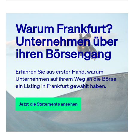
August 26
prev
next
Warum Frankfurt?
MO.
DI.
MI.
DO.
FR.
SA.
SO.
Unternehmen über
1
2
ihren Börsengang
3
4
5
6
8
9
7
10
11
12
13
14
15
16
Erfahren Sie aus erster Hand, warum
Unternehmen auf ihrem Weg an die Börse
17
18
19
20
21
22
23
ein Listing in Frankfurt gewählt haben.
24
25
27
28
29
30
26
Jetzt die Statements ansehen
31
Alle Events