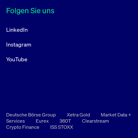
Folgen Sie uns
LinkedIn
Instagram
YouTube
Deutsche Börse Group
Xetra Gold
Market Data +
Services
Eurex
360T
Clearstream
Crypto Finance
ISS STOXX