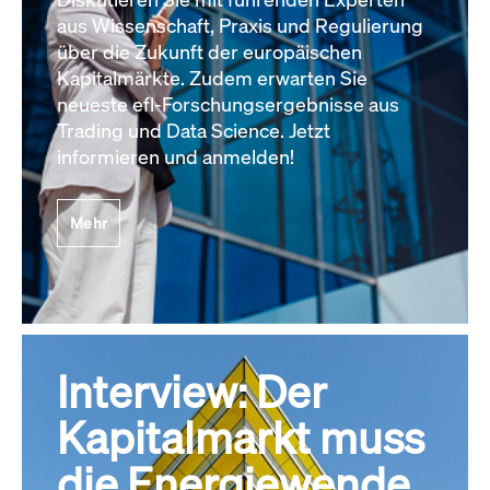
aus Wissenschaft, Praxis und Regulierung
über die Zukunft der europäischen
Kapitalmärkte. Zudem erwarten Sie
neueste efl-Forschungsergebnisse aus
Trading und Data Science. Jetzt
informieren und anmelden!
Mehr
Interview: Der
Kapitalmarkt muss
die Energiewende