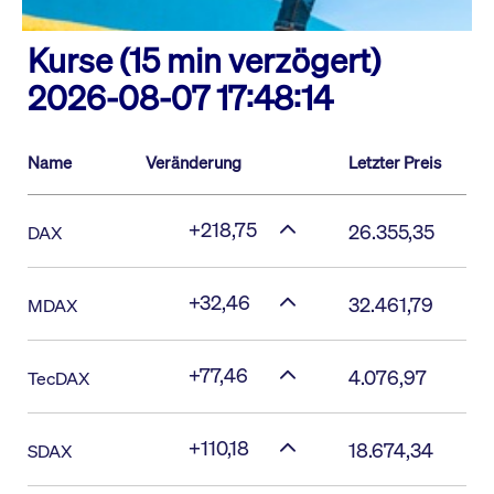
Kurse (15 min verzögert)
2026-08-07 17:48:14
Name
Veränderung
Letzter Preis
+218,75
26.355,35
DAX
+32,46
32.461,79
MDAX
+77,46
4.076,97
TecDAX
+110,18
18.674,34
SDAX