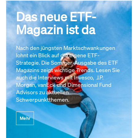
Das neue ETF-
Magazin ist da
Nach den jüngsten Marktschwankungen
lohnt ein Blick auf die eigene ETF-
Strategie. Die Sommer-Ausgabe des ETF
Magazins zeigt wichtige Trends. Lesen Sie
auch die Interviews mit Invesco, J.P.
Morgan, vanEck und Dimensional Fund
Advisors zu aktuellen
Schwerpunktthemen.
Mehr