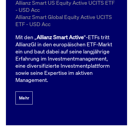
um d
Allianz Smart US Equity Active UCITS ETF
anzu
- USD Acc
ApplicationGatewayAffinityCORS
www.cashmarket.deutsche-
Session
Dies
Allianz Smart Global Equity Active UCITS
boerse.com
Ver
Last
ETF - USD Acc
um s
Clie
glei
Mit den „
Allianz Smart Active
“-ETFs tritt
Brow
werd
AllianzGI in den europäischen ETF-Markt
Benu
ein und baut dabei auf seine langjährige
die 
effe
Erfahrung im Investmentmanagement,
Ress
verb
eine diversifizierte Investmentplattform
unte
(Cro
sowie seine Expertise im aktiven
Shar
Management.
Bear
in v
Bere
Mehr
Gültig
Name
Anbieter / Domain
Beschreibung
Anbieter /
bis
Gültig
Name
Beschreibung
Domain
bis
_pk_id.7.931a
www.cashmarket.deutsche-
1 Jahr
Dieser Cookie-Name
boerse.com
ist mit der Open-