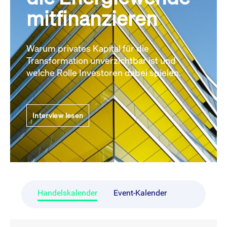
mitfinanzieren
Warum privates Kapital für die
Transformation unverzichtbar ist und
welche Rolle Investoren dabei spielen.
Interview lesen
Handelskalender
Event-Kalender