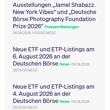
Ausstellungen „Jamel Shabazz.
Leistung der Website
VISITOR_PRIVACY_METADATA
YouTube
6
Dieses Cookie dient 
zu messen. Es handelt
.youtube.com
Monate
Speicherung der
New York Vibes“ und „Deutsche
sich um ein Muster-
Einwilligungs- und
Cookie, bei dem auf
Datenschutzbestim
Börse Photography Foundation
das Präfix _pk_ses
des Nutzers für ihre
eine kurze Reihe von
Interaktion mit der W
Prize 2026“
Zahlen und
Es erfasst Daten über
Pressemitteilungen
Buchstaben folgt, bei
Einwilligung des Bes
der es sich vermutlich
06.08.2026 11:00:00 MESZ
in Bezug auf verschi
um einen
Datenschutzrichtlini
Referenzcode für die
-einstellungen, um
Domain handelt, die
sicherzustellen, dass 
das Cookie setzt.
Präferenzen in zukünf
Neue ETF und ETP-Listings am
Sitzungen geehrt wer
6. August 2026 an der
Deutschen Börse
News
06.08.2026
08:15:00 MESZ
Neue ETF und ETP-Listings am
4. August 2026 an der
Deutschen Börse
News
04.08.2026
08:15:00 MESZ