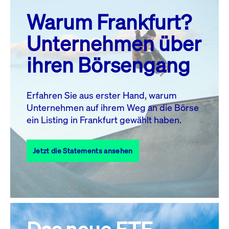
prev
next
Warum Frankfurt?
MO.
DI.
MI.
DO.
FR.
SA.
SO.
Unternehmen über
1
2
ihren Börsengang
3
4
5
7
8
9
6
10
11
12
13
14
15
16
Erfahren Sie aus erster Hand, warum
Unternehmen auf ihrem Weg an die Börse
17
18
19
20
21
22
23
ein Listing in Frankfurt gewählt haben.
24
25
27
28
29
30
26
Jetzt die Statements ansehen
31
Alle Events