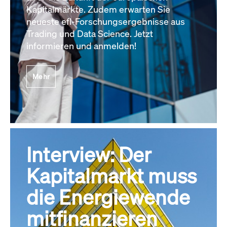
Kapitalmärkte. Zudem erwarten Sie
neueste efl-Forschungsergebnisse aus
Trading und Data Science. Jetzt
informieren und anmelden!
Mehr
Interview: Der
Kapitalmarkt muss
die Energiewende
mitfinanzieren