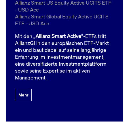
um d
Allianz Smart US Equity Active UCITS ETF
anzu
- USD Acc
ApplicationGatewayAffinityCORS
www.cashmarket.deutsche-
Session
Dies
Allianz Smart Global Equity Active UCITS
boerse.com
Ver
Last
ETF - USD Acc
um s
Clie
glei
Mit den „
Allianz Smart Active
“-ETFs tritt
Brow
werd
AllianzGI in den europäischen ETF-Markt
Benu
ein und baut dabei auf seine langjährige
die 
effe
Erfahrung im Investmentmanagement,
Ress
verb
eine diversifizierte Investmentplattform
unte
(Cro
sowie seine Expertise im aktiven
Shar
Management.
Bear
in v
Bere
Mehr
Gültig
Name
Anbieter / Domain
Beschreibung
Anbieter /
bis
Gültig
Name
Beschreibung
Domain
bis
_pk_id.7.931a
www.cashmarket.deutsche-
1 Jahr
Dieser Cookie-Name
boerse.com
ist mit der Open-