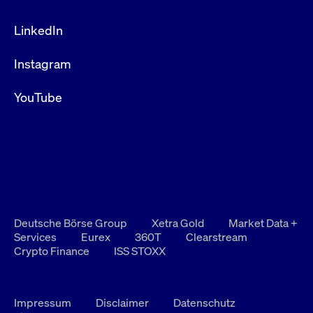
LinkedIn
Instagram
YouTube
Deutsche Börse Group
Xetra Gold
Market Data +
Services
Eurex
360T
Clearstream
Crypto Finance
ISS STOXX
Impressum
Disclaimer
Datenschutz