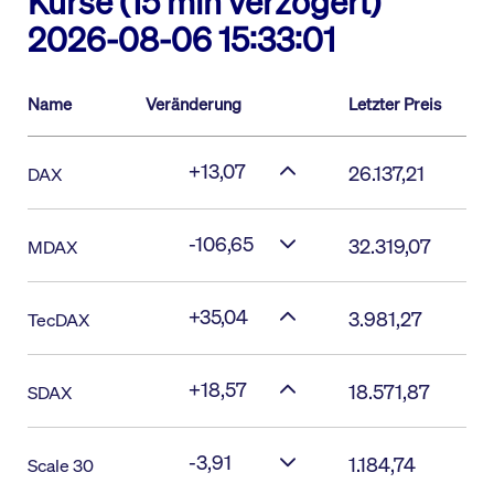
Kurse (15 min verzögert)
2026-08-06 15:33:01
Name
Veränderung
Letzter Preis
+13,07
26.137,21
DAX
-106,65
32.319,07
MDAX
+35,04
3.981,27
TecDAX
+18,57
18.571,87
SDAX
-3,91
1.184,74
Scale 30