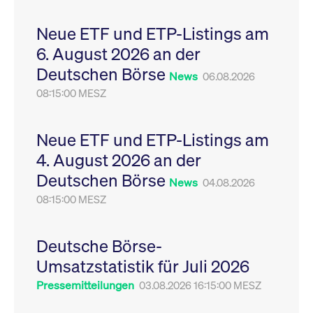
Leistung der Website
VISITOR_PRIVACY_METADATA
YouTube
6
Dieses Cookie dient 
zu messen. Es handelt
.youtube.com
Monate
Speicherung der
Neue ETF und ETP-Listings am
sich um ein Muster-
Einwilligungs- und
Cookie, bei dem auf
Datenschutzbestim
6. August 2026 an der
das Präfix _pk_ses
des Nutzers für ihre
eine kurze Reihe von
Interaktion mit der W
Deutschen Börse
Zahlen und
Es erfasst Daten über
News
06.08.2026
Buchstaben folgt, bei
Einwilligung des Bes
der es sich vermutlich
08:15:00 MESZ
in Bezug auf verschi
um einen
Datenschutzrichtlini
Referenzcode für die
-einstellungen, um
Domain handelt, die
sicherzustellen, dass 
das Cookie setzt.
Präferenzen in zukünf
Neue ETF und ETP-Listings am
Sitzungen geehrt wer
4. August 2026 an der
Deutschen Börse
News
04.08.2026
08:15:00 MESZ
Deutsche Börse-
Umsatzstatistik für Juli 2026
Pressemitteilungen
03.08.2026 16:15:00 MESZ