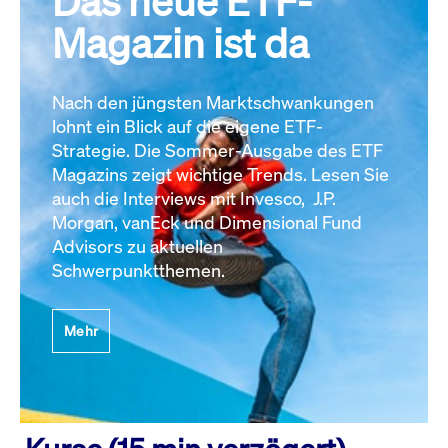
Das neue ETF-
Magazin ist da
Nach den jüngsten Marktschwankungen
lohnt ein Blick auf die eigene ETF-
Strategie. Die Sommer-Ausgabe des ETF
Magazins zeigt wichtige Trends. Lesen Sie
auch die Interviews mit Invesco, J.P.
Morgan, vanEck und Dimensional Fund
Advisors zu aktuellen
Schwerpunktthemen.
Mehr