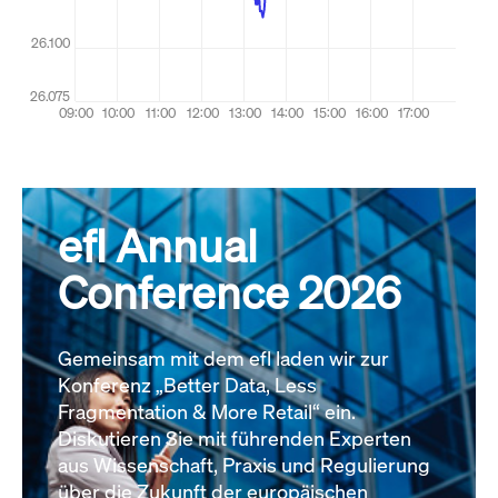
efl Annual
Conference 2026
Gemeinsam mit dem efl laden wir zur
Konferenz „Better Data, Less
Fragmentation & More Retail“ ein.
Diskutieren Sie mit führenden Experten
aus Wissenschaft, Praxis und Regulierung
über die Zukunft der europäischen