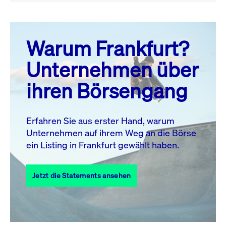
August 26
prev
next
Warum Frankfurt?
MO.
DI.
MI.
DO.
FR.
SA.
SO.
Unternehmen über
1
2
ihren Börsengang
3
4
5
6
7
8
9
10
11
12
13
14
15
16
Erfahren Sie aus erster Hand, warum
Unternehmen auf ihrem Weg an die Börse
17
18
19
20
21
22
23
ein Listing in Frankfurt gewählt haben.
24
25
27
28
29
30
26
Jetzt die Statements ansehen
31
Alle Events