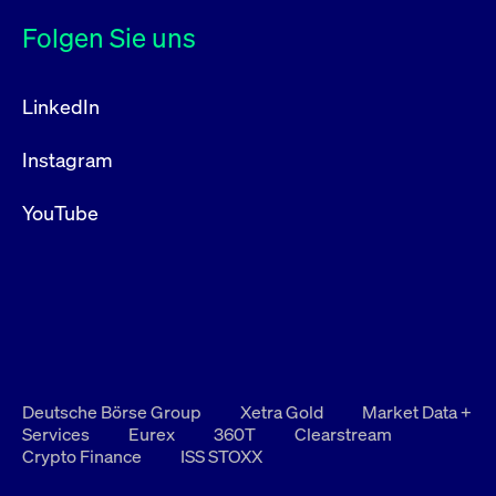
Folgen Sie uns
LinkedIn
Instagram
YouTube
Deutsche Börse Group
Xetra Gold
Market Data +
Services
Eurex
360T
Clearstream
Crypto Finance
ISS STOXX