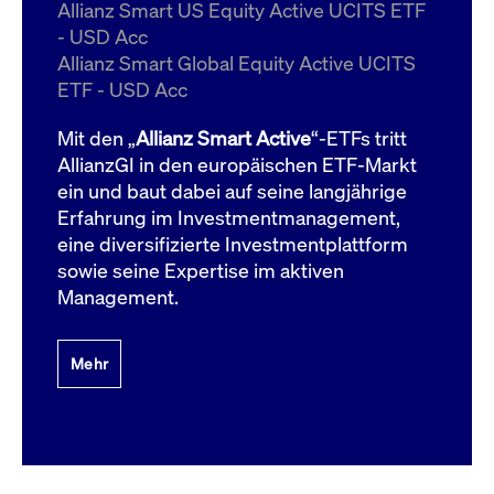
um d
Allianz Smart US Equity Active UCITS ETF
anzu
- USD Acc
ApplicationGatewayAffinityCORS
www.cashmarket.deutsche-
Session
Dies
Allianz Smart Global Equity Active UCITS
boerse.com
Ver
Last
ETF - USD Acc
um s
Clie
glei
Mit den „
Allianz Smart Active
“-ETFs tritt
Brow
werd
AllianzGI in den europäischen ETF-Markt
Benu
ein und baut dabei auf seine langjährige
die 
effe
Erfahrung im Investmentmanagement,
Ress
verb
eine diversifizierte Investmentplattform
unte
(Cro
sowie seine Expertise im aktiven
Shar
Management.
Bear
in v
Bere
Mehr
Gültig
Name
Anbieter / Domain
Beschreibung
Anbieter /
bis
Gültig
Name
Beschreibung
Domain
bis
_pk_id.7.931a
www.cashmarket.deutsche-
1 Jahr
Dieser Cookie-Name
boerse.com
ist mit der Open-