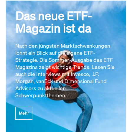
Das neue ETF-
Magazin ist da
Nach den jüngsten Marktschwankungen
lohnt ein Blick auf die eigene ETF-
Strategie. Die Sommer-Ausgabe des ETF
Magazins zeigt wichtige Trends. Lesen Sie
auch die Interviews mit Invesco, J.P.
Morgan, vanEck und Dimensional Fund
Advisors zu aktuellen
Schwerpunktthemen.
Mehr