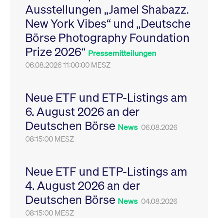
Ausstellungen „Jamel Shabazz.
Leistung der Website
VISITOR_PRIVACY_METADATA
YouTube
6
Dieses Cookie dient 
zu messen. Es handelt
.youtube.com
Monate
Speicherung der
New York Vibes“ und „Deutsche
sich um ein Muster-
Einwilligungs- und
Cookie, bei dem auf
Datenschutzbestim
Börse Photography Foundation
das Präfix _pk_ses
des Nutzers für ihre
eine kurze Reihe von
Interaktion mit der W
Prize 2026“
Zahlen und
Es erfasst Daten über
Pressemitteilungen
Buchstaben folgt, bei
Einwilligung des Bes
der es sich vermutlich
06.08.2026 11:00:00 MESZ
in Bezug auf verschi
um einen
Datenschutzrichtlini
Referenzcode für die
-einstellungen, um
Domain handelt, die
sicherzustellen, dass 
das Cookie setzt.
Präferenzen in zukünf
Neue ETF und ETP-Listings am
Sitzungen geehrt wer
6. August 2026 an der
Deutschen Börse
News
06.08.2026
08:15:00 MESZ
Neue ETF und ETP-Listings am
4. August 2026 an der
Deutschen Börse
News
04.08.2026
08:15:00 MESZ