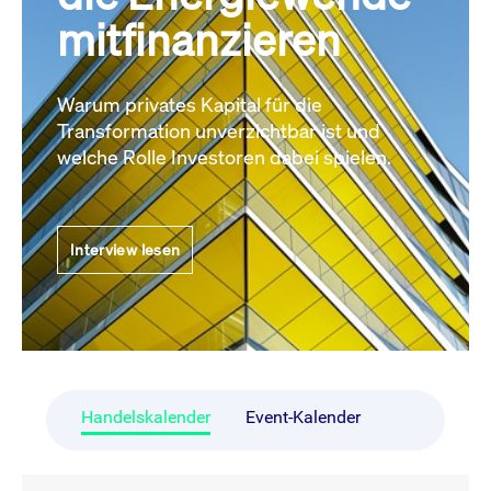
mitfinanzieren
Warum privates Kapital für die
Transformation unverzichtbar ist und
welche Rolle Investoren dabei spielen.
Interview lesen
Handelskalender
Event-Kalender