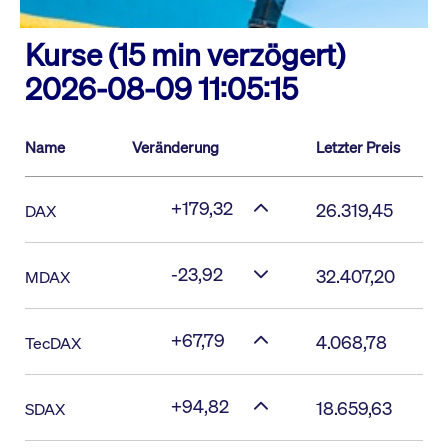
Kurse (15 min verzögert)
2026-08-09 11:05:15
Name
Veränderung
Letzter Preis
+179,32
26.319,45
DAX
-23,92
32.407,20
MDAX
+67,79
4.068,78
TecDAX
+94,82
18.659,63
SDAX