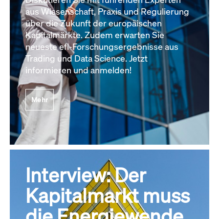
aus Wissenschaft, Praxis und Regulierung
über die Zukunft der europäischen
Kapitalmärkte. Zudem erwarten Sie
neueste efl-Forschungsergebnisse aus
Trading und Data Science. Jetzt
informieren und anmelden!
Mehr
Interview: Der
Kapitalmarkt muss
die Energiewende