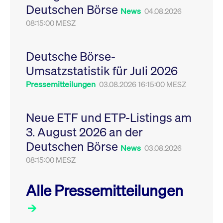
Deutschen Börse
Leistung der Website
VISITOR_PRIVACY_METADATA
YouTube
News
6
Dieses Cookie dient 
04.08.2026
zu messen. Es handelt
.youtube.com
Monate
Speicherung der
sich um ein Muster-
08:15:00 MESZ
Einwilligungs- und
Cookie, bei dem auf
Datenschutzbestim
das Präfix _pk_ses
des Nutzers für ihre
eine kurze Reihe von
Interaktion mit der W
Zahlen und
Es erfasst Daten über
Deutsche Börse-
Buchstaben folgt, bei
Einwilligung des Bes
der es sich vermutlich
in Bezug auf verschi
Umsatzstatistik für Juli 2026
um einen
Datenschutzrichtlini
Referenzcode für die
-einstellungen, um
Pressemitteilungen
03.08.2026 16:15:00 MESZ
Domain handelt, die
sicherzustellen, dass 
das Cookie setzt.
Präferenzen in zukünf
Sitzungen geehrt wer
Neue ETF und ETP-Listings am
3. August 2026 an der
Deutschen Börse
News
03.08.2026
08:15:00 MESZ
Alle Pressemitteilungen