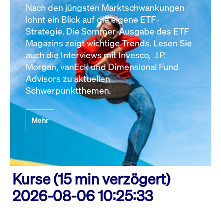
Nach den jüngsten Marktschwankungen
lohnt ein Blick auf die eigene ETF-
Strategie. Die Sommer-Ausgabe des ETF
Magazins zeigt wichtige Trends. Lesen Sie
auch die Interviews mit Invesco, J.P.
Morgan, vanEck und Dimensional Fund
Advisors zu aktuellen
Schwerpunktthemen.
Mehr
Kurse (15 min verzögert)
2026-08-06 10:25:33