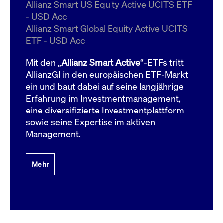
um d
Allianz Smart US Equity Active UCITS ETF
anzu
- USD Acc
ApplicationGatewayAffinityCORS
www.cashmarket.deutsche-
Session
Dies
Allianz Smart Global Equity Active UCITS
boerse.com
Ver
Last
ETF - USD Acc
um s
Clie
glei
Mit den „
Allianz Smart Active
“-ETFs tritt
Brow
werd
AllianzGI in den europäischen ETF-Markt
Benu
ein und baut dabei auf seine langjährige
die 
effe
Erfahrung im Investmentmanagement,
Ress
verb
eine diversifizierte Investmentplattform
unte
(Cro
sowie seine Expertise im aktiven
Shar
Management.
Bear
in v
Bere
Mehr
Gültig
Name
Anbieter / Domain
Beschreibung
Anbieter /
bis
Gültig
Name
Beschreibung
Domain
bis
_pk_id.7.931a
www.cashmarket.deutsche-
1 Jahr
Dieser Cookie-Name
boerse.com
ist mit der Open-