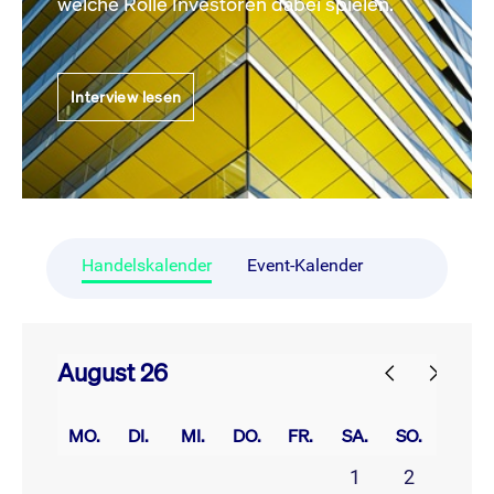
welche Rolle Investoren dabei spielen.
Interview lesen
Handelskalender
Event-Kalender
August 26
prev
next
MO.
DI.
MI.
DO.
FR.
SA.
SO.
1
2