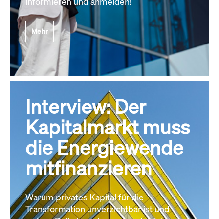
informieren und anmelden!
Mehr
Interview: Der
Kapitalmarkt muss
die Energiewende
mitfinanzieren
Warum privates Kapital für die
Transformation unverzichtbar ist und