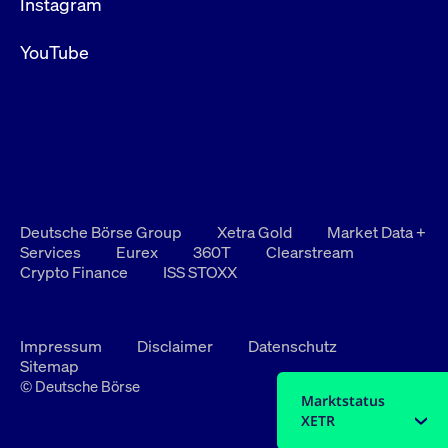
Instagram
YouTube
Deutsche Börse Group
Xetra Gold
Market Data +
Services
Eurex
360T
Clearstream
Crypto Finance
ISS STOXX
Impressum
Disclaimer
Datenschutz
Sitemap
© Deutsche Börse
Marktstatus
XETR