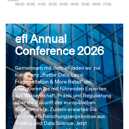
efl Annual
Conference 2026
Gemeinsam mit dem efl laden wir zur
Konferenz „Better Data, Less
Fragmentation & More Retail“ ein.
Diskutieren Sie mit führenden Experten
aus Wissenschaft, Praxis und Regulierung
über die Zukunft der europäischen
Kapitalmärkte. Zudem erwarten Sie
neueste efl-Forschungsergebnisse aus
Trading und Data Science. Jetzt