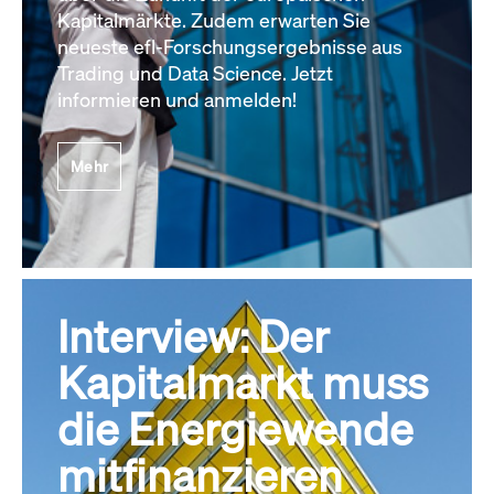
Kapitalmärkte. Zudem erwarten Sie
neueste efl-Forschungsergebnisse aus
Trading und Data Science. Jetzt
informieren und anmelden!
Mehr
Interview: Der
Kapitalmarkt muss
die Energiewende
mitfinanzieren