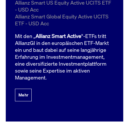
um d
Allianz Smart US Equity Active UCITS ETF
anzu
- USD Acc
ApplicationGatewayAffinityCORS
www.cashmarket.deutsche-
Session
Dies
Allianz Smart Global Equity Active UCITS
boerse.com
Ver
Last
ETF - USD Acc
um s
Clie
glei
Mit den „
Allianz Smart Active
“-ETFs tritt
Brow
werd
AllianzGI in den europäischen ETF-Markt
Benu
ein und baut dabei auf seine langjährige
die 
effe
Erfahrung im Investmentmanagement,
Ress
verb
eine diversifizierte Investmentplattform
unte
(Cro
sowie seine Expertise im aktiven
Shar
Management.
Bear
in v
Bere
Mehr
Gültig
Name
Anbieter / Domain
Beschreibung
Anbieter /
bis
Gültig
Name
Beschreibung
Domain
bis
_pk_id.7.931a
www.cashmarket.deutsche-
1 Jahr
Dieser Cookie-Name
boerse.com
ist mit der Open-