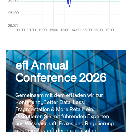
efl Annual
Conference 2026
Gemeinsam mit dem efl laden wir zur
Konferenz „Better Data, Less
Fragmentation & More Retail“ ein.
Diskutieren Sie mit führenden Experten
aus Wissenschaft, Praxis und Regulierung
über die Zukunft der europäischen