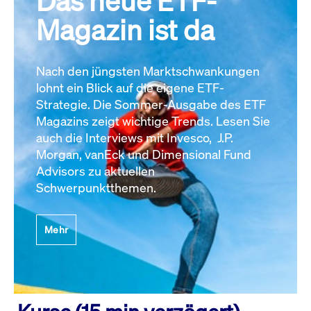
Das neue ETF-
Magazin ist da
Nach den jüngsten Marktschwankungen
lohnt ein Blick auf die eigene ETF-
Strategie. Die Sommer-Ausgabe des ETF
Magazins zeigt wichtige Trends. Lesen Sie
auch die Interviews mit Invesco, J.P.
Morgan, vanEck und Dimensional Fund
Advisors zu aktuellen
Schwerpunktthemen.
Mehr