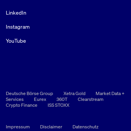
LinkedIn
Instagram
YouTube
Deutsche Börse Group
Xetra Gold
Market Data +
Services
Eurex
360T
Clearstream
Crypto Finance
ISS STOXX
Impressum
Disclaimer
Datenschutz