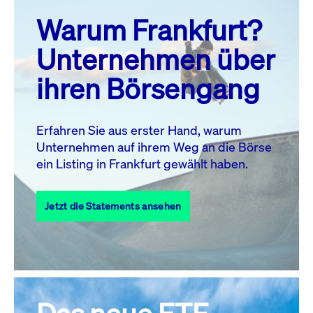
prev
next
Warum Frankfurt?
MO.
DI.
MI.
DO.
FR.
SA.
SO.
Unternehmen über
1
2
ihren Börsengang
3
4
5
6
8
9
7
10
11
12
13
14
15
16
Erfahren Sie aus erster Hand, warum
Unternehmen auf ihrem Weg an die Börse
17
18
19
20
21
22
23
ein Listing in Frankfurt gewählt haben.
24
25
27
28
29
30
26
Jetzt die Statements ansehen
31
Alle Events