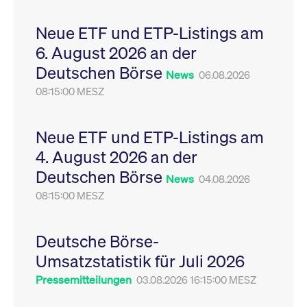
Leistung der Website
VISITOR_PRIVACY_METADATA
YouTube
6
Dieses Cookie dient 
zu messen. Es handelt
.youtube.com
Monate
Speicherung der
Neue ETF und ETP-Listings am
sich um ein Muster-
Einwilligungs- und
Cookie, bei dem auf
Datenschutzbestim
6. August 2026 an der
das Präfix _pk_ses
des Nutzers für ihre
eine kurze Reihe von
Interaktion mit der W
Deutschen Börse
Zahlen und
Es erfasst Daten über
News
06.08.2026
Buchstaben folgt, bei
Einwilligung des Bes
der es sich vermutlich
08:15:00 MESZ
in Bezug auf verschi
um einen
Datenschutzrichtlini
Referenzcode für die
-einstellungen, um
Domain handelt, die
sicherzustellen, dass 
das Cookie setzt.
Präferenzen in zukünf
Neue ETF und ETP-Listings am
Sitzungen geehrt wer
4. August 2026 an der
Deutschen Börse
News
04.08.2026
08:15:00 MESZ
Deutsche Börse-
Umsatzstatistik für Juli 2026
Pressemitteilungen
03.08.2026 16:15:00 MESZ