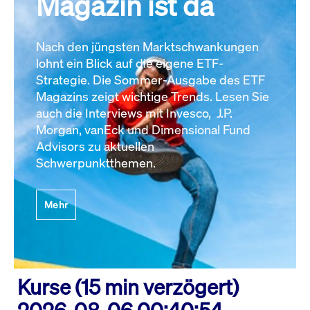
Magazin ist da
Nach den jüngsten Marktschwankungen
lohnt ein Blick auf die eigene ETF-
Strategie. Die Sommer-Ausgabe des ETF
Magazins zeigt wichtige Trends. Lesen Sie
auch die Interviews mit Invesco, J.P.
Morgan, vanEck und Dimensional Fund
Advisors zu aktuellen
Schwerpunktthemen.
Mehr
Kurse (15 min verzögert)