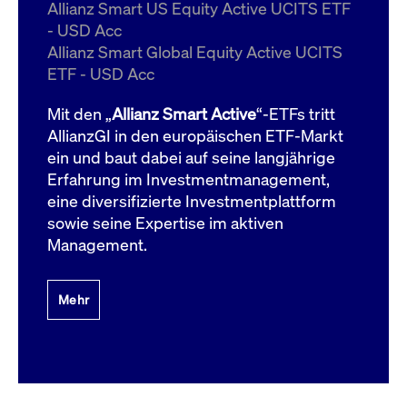
um d
Allianz Smart US Equity Active UCITS ETF
anzu
- USD Acc
ApplicationGatewayAffinityCORS
www.cashmarket.deutsche-
Session
Dies
Allianz Smart Global Equity Active UCITS
boerse.com
Ver
Last
ETF - USD Acc
um s
Clie
glei
Mit den „
Allianz Smart Active
“-ETFs tritt
Brow
werd
AllianzGI in den europäischen ETF-Markt
Benu
ein und baut dabei auf seine langjährige
die 
effe
Erfahrung im Investmentmanagement,
Ress
verb
eine diversifizierte Investmentplattform
unte
(Cro
sowie seine Expertise im aktiven
Shar
Management.
Bear
in v
Bere
Mehr
Gültig
Name
Anbieter / Domain
Beschreibung
Anbieter /
bis
Gültig
Name
Beschreibung
Domain
bis
_pk_id.7.931a
www.cashmarket.deutsche-
1 Jahr
Dieser Cookie-Name
boerse.com
ist mit der Open-