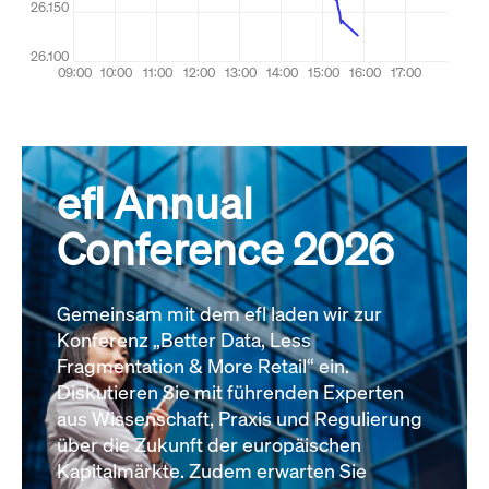
efl Annual
Conference 2026
Gemeinsam mit dem efl laden wir zur
Konferenz „Better Data, Less
Fragmentation & More Retail“ ein.
Diskutieren Sie mit führenden Experten
aus Wissenschaft, Praxis und Regulierung
über die Zukunft der europäischen
Kapitalmärkte. Zudem erwarten Sie