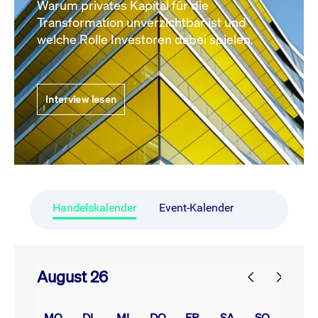
Warum privates Kapital für die
Transformation unverzichtbar ist und
welche Rolle Investoren dabei spielen.
Interview lesen
Handelskalender
Event-Kalender
August 26
prev
next
MO.
DI.
MI.
DO.
FR.
SA.
SO.