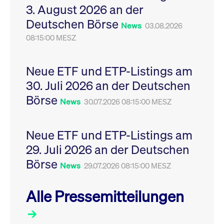
3. August 2026 an der
Leistung der Website
VISITOR_PRIVACY_METADATA
YouTube
6
Dieses Cookie dient 
zu messen. Es handelt
.youtube.com
Monate
Speicherung der
Deutschen Börse
sich um ein Muster-
Einwilligungs- und
News
03.08.2026
Cookie, bei dem auf
Datenschutzbestim
das Präfix _pk_ses
08:15:00 MESZ
des Nutzers für ihre
eine kurze Reihe von
Interaktion mit der W
Zahlen und
Es erfasst Daten über
Buchstaben folgt, bei
Einwilligung des Bes
der es sich vermutlich
in Bezug auf verschi
Neue ETF und ETP-Listings am
um einen
Datenschutzrichtlini
Referenzcode für die
-einstellungen, um
30. Juli 2026 an der Deutschen
Domain handelt, die
sicherzustellen, dass 
das Cookie setzt.
Präferenzen in zukünf
Börse
News
30.07.2026 08:15:00 MESZ
Sitzungen geehrt wer
Neue ETF und ETP-Listings am
29. Juli 2026 an der Deutschen
Börse
News
29.07.2026 08:15:00 MESZ
Alle Pressemitteilungen