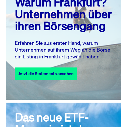
Warum Frankfurt?
MO.
DI.
MI.
DO.
FR.
SA.
SO.
Unternehmen über
1
2
ihren Börsengang
3
4
5
7
8
9
6
10
11
12
13
14
15
16
Erfahren Sie aus erster Hand, warum
Unternehmen auf ihrem Weg an die Börse
17
18
19
20
21
22
23
ein Listing in Frankfurt gewählt haben.
24
25
27
28
29
30
26
Jetzt die Statements ansehen
31
Alle Events
Das neue ETF-