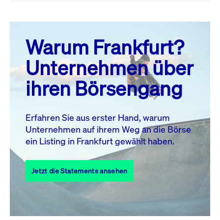
August 26
prev
next
Warum Frankfurt?
MO.
DI.
MI.
DO.
FR.
SA.
SO.
Unternehmen über
1
2
ihren Börsengang
3
4
5
6
7
9
8
10
11
12
13
14
15
16
Erfahren Sie aus erster Hand, warum
Unternehmen auf ihrem Weg an die Börse
17
18
19
20
21
22
23
ein Listing in Frankfurt gewählt haben.
24
25
27
28
29
30
26
Jetzt die Statements ansehen
31
Alle Events