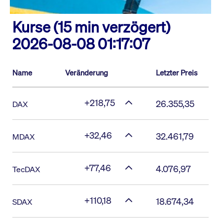
Kurse (15 min verzögert)
2026-08-08 01:17:07
Name
Veränderung
Letzter Preis
+218,75
26.355,35
DAX
+32,46
32.461,79
MDAX
+77,46
4.076,97
TecDAX
+110,18
18.674,34
SDAX