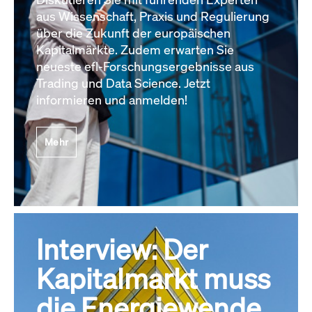
aus Wissenschaft, Praxis und Regulierung
über die Zukunft der europäischen
Kapitalmärkte. Zudem erwarten Sie
neueste efl-Forschungsergebnisse aus
Trading und Data Science. Jetzt
informieren und anmelden!
Mehr
Interview: Der
Kapitalmarkt muss
die Energiewende