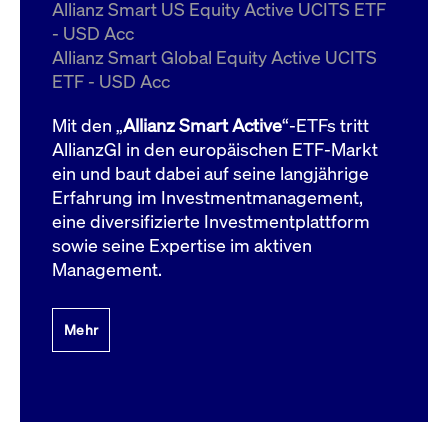
um d
Allianz Smart US Equity Active UCITS ETF
anzu
- USD Acc
ApplicationGatewayAffinityCORS
www.cashmarket.deutsche-
Session
Dies
Allianz Smart Global Equity Active UCITS
boerse.com
Ver
Last
ETF - USD Acc
um s
Clie
glei
Mit den „
Allianz Smart Active
“-ETFs tritt
Brow
werd
AllianzGI in den europäischen ETF-Markt
Benu
ein und baut dabei auf seine langjährige
die 
effe
Erfahrung im Investmentmanagement,
Ress
verb
eine diversifizierte Investmentplattform
unte
(Cro
sowie seine Expertise im aktiven
Shar
Management.
Bear
in v
Bere
Mehr
Gültig
Name
Anbieter / Domain
Beschreibung
Anbieter /
bis
Gültig
Name
Beschreibung
Domain
bis
_pk_id.7.931a
www.cashmarket.deutsche-
1 Jahr
Dieser Cookie-Name
boerse.com
ist mit der Open-