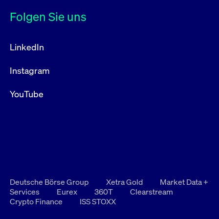
Folgen Sie uns
LinkedIn
Instagram
YouTube
Deutsche Börse Group
Xetra Gold
Market Data +
Services
Eurex
360T
Clearstream
Crypto Finance
ISS STOXX