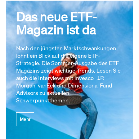
Das neue ETF-
Magazin ist da
Nach den jüngsten Marktschwankungen
lohnt ein Blick auf die eigene ETF-
Strategie. Die Sommer-Ausgabe des ETF
Magazins zeigt wichtige Trends. Lesen Sie
auch die Interviews mit Invesco, J.P.
Morgan, vanEck und Dimensional Fund
Advisors zu aktuellen
Schwerpunktthemen.
Mehr