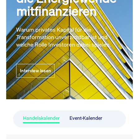
mitfinanzieren
Warum privates Kapital für die
Transformation unverzichtbar ist und
welche Rolle Investoren dabei spielen.
Interview lesen
Handelskalender
Event-Kalender