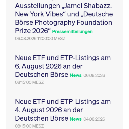
Ausstellungen „Jamel Shabazz.
Leistung der Website
VISITOR_PRIVACY_METADATA
YouTube
6
Dieses Cookie dient 
zu messen. Es handelt
.youtube.com
Monate
Speicherung der
New York Vibes“ und „Deutsche
sich um ein Muster-
Einwilligungs- und
Cookie, bei dem auf
Datenschutzbestim
Börse Photography Foundation
das Präfix _pk_ses
des Nutzers für ihre
eine kurze Reihe von
Interaktion mit der W
Prize 2026“
Zahlen und
Es erfasst Daten über
Pressemitteilungen
Buchstaben folgt, bei
Einwilligung des Bes
der es sich vermutlich
06.08.2026 11:00:00 MESZ
in Bezug auf verschi
um einen
Datenschutzrichtlini
Referenzcode für die
-einstellungen, um
Domain handelt, die
sicherzustellen, dass 
das Cookie setzt.
Präferenzen in zukünf
Neue ETF und ETP-Listings am
Sitzungen geehrt wer
6. August 2026 an der
Deutschen Börse
News
06.08.2026
08:15:00 MESZ
Neue ETF und ETP-Listings am
4. August 2026 an der
Deutschen Börse
News
04.08.2026
08:15:00 MESZ