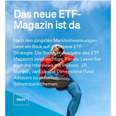
Das neue ETF-
Magazin ist da
Nach den jüngsten Marktschwankungen
lohnt ein Blick auf die eigene ETF-
Strategie. Die Sommer-Ausgabe des ETF
Magazins zeigt wichtige Trends. Lesen Sie
auch die Interviews mit Invesco, J.P.
Morgan, vanEck und Dimensional Fund
Advisors zu aktuellen
Schwerpunktthemen.
Mehr