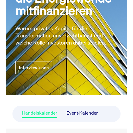
mitfinanzieren
Warum privates Kapital für die
Transformation unverzichtbar ist und
welche Rolle Investoren dabei spielen.
Interview lesen
Handelskalender
Event-Kalender