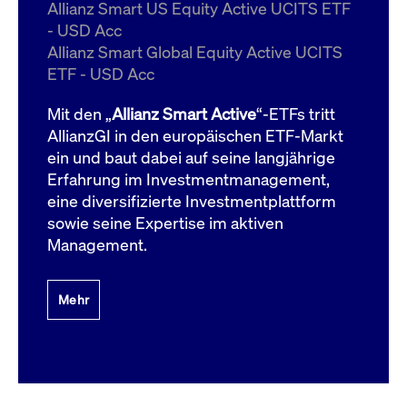
um d
Allianz Smart US Equity Active UCITS ETF
anzu
- USD Acc
ApplicationGatewayAffinityCORS
www.cashmarket.deutsche-
Session
Dies
Allianz Smart Global Equity Active UCITS
boerse.com
Ver
Last
ETF - USD Acc
um s
Clie
glei
Mit den „
Allianz Smart Active
“-ETFs tritt
Brow
werd
AllianzGI in den europäischen ETF-Markt
Benu
ein und baut dabei auf seine langjährige
die 
effe
Erfahrung im Investmentmanagement,
Ress
verb
eine diversifizierte Investmentplattform
unte
(Cro
sowie seine Expertise im aktiven
Shar
Management.
Bear
in v
Bere
Mehr
Gültig
Name
Anbieter / Domain
Beschreibung
Anbieter /
bis
Gültig
Name
Beschreibung
Domain
bis
_pk_id.7.931a
www.cashmarket.deutsche-
1 Jahr
Dieser Cookie-Name
boerse.com
ist mit der Open-