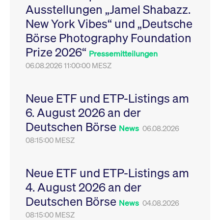
Ausstellungen „Jamel Shabazz.
Leistung der Website
VISITOR_PRIVACY_METADATA
YouTube
6
Dieses Cookie dient 
zu messen. Es handelt
.youtube.com
Monate
Speicherung der
New York Vibes“ und „Deutsche
sich um ein Muster-
Einwilligungs- und
Cookie, bei dem auf
Datenschutzbestim
Börse Photography Foundation
das Präfix _pk_ses
des Nutzers für ihre
eine kurze Reihe von
Interaktion mit der W
Prize 2026“
Zahlen und
Es erfasst Daten über
Pressemitteilungen
Buchstaben folgt, bei
Einwilligung des Bes
der es sich vermutlich
06.08.2026 11:00:00 MESZ
in Bezug auf verschi
um einen
Datenschutzrichtlini
Referenzcode für die
-einstellungen, um
Domain handelt, die
sicherzustellen, dass 
das Cookie setzt.
Präferenzen in zukünf
Neue ETF und ETP-Listings am
Sitzungen geehrt wer
6. August 2026 an der
Deutschen Börse
News
06.08.2026
08:15:00 MESZ
Neue ETF und ETP-Listings am
4. August 2026 an der
Deutschen Börse
News
04.08.2026
08:15:00 MESZ