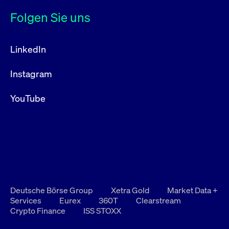
Folgen Sie uns
LinkedIn
Instagram
YouTube
Deutsche Börse Group
Xetra Gold
Market Data +
Services
Eurex
360T
Clearstream
Crypto Finance
ISS STOXX