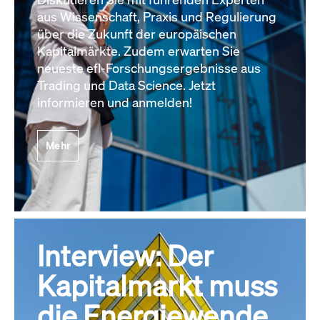
aus Wissenschaft, Praxis und Regulierung
über die Zukunft der europäischen
Kapitalmärkte. Zudem erwarten Sie
neueste efl-Forschungsergebnisse aus
Trading und Data Science. Jetzt
informieren und anmelden!
Mehr
Interview: Der
Kapitalmarkt muss
die Energiewende