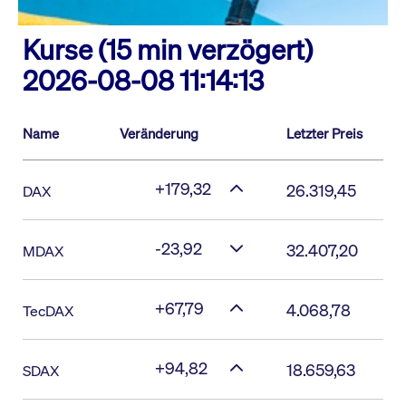
Kurse (15 min verzögert)
2026-08-08 11:14:13
Name
Veränderung
Letzter Preis
+179,32
26.319,45
DAX
-23,92
32.407,20
MDAX
+67,79
4.068,78
TecDAX
+94,82
18.659,63
SDAX