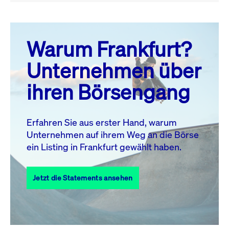
August 26
prev
next
Warum Frankfurt?
MO.
DI.
MI.
DO.
FR.
SA.
SO.
Unternehmen über
1
2
ihren Börsengang
3
4
5
6
7
9
8
10
11
12
13
14
15
16
Erfahren Sie aus erster Hand, warum
Unternehmen auf ihrem Weg an die Börse
17
18
19
20
21
22
23
ein Listing in Frankfurt gewählt haben.
24
25
27
28
29
30
26
Jetzt die Statements ansehen
31
Alle Events