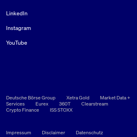
LinkedIn
Instagram
YouTube
Deutsche Börse Group
Xetra Gold
Market Data +
Services
Eurex
360T
Clearstream
Crypto Finance
ISS STOXX
Impressum
Disclaimer
Datenschutz