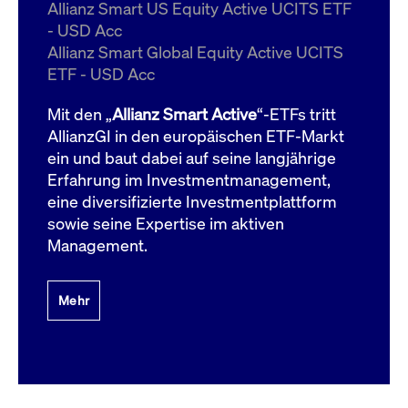
um d
Allianz Smart US Equity Active UCITS ETF
anzu
- USD Acc
ApplicationGatewayAffinityCORS
www.cashmarket.deutsche-
Session
Dies
Allianz Smart Global Equity Active UCITS
boerse.com
Ver
Last
ETF - USD Acc
um s
Clie
glei
Mit den „
Allianz Smart Active
“-ETFs tritt
Brow
werd
AllianzGI in den europäischen ETF-Markt
Benu
ein und baut dabei auf seine langjährige
die 
effe
Erfahrung im Investmentmanagement,
Ress
verb
eine diversifizierte Investmentplattform
unte
(Cro
sowie seine Expertise im aktiven
Shar
Management.
Bear
in v
Bere
Mehr
Gültig
Name
Anbieter / Domain
Beschreibung
Anbieter /
bis
Gültig
Name
Beschreibung
Domain
bis
_pk_id.7.931a
www.cashmarket.deutsche-
1 Jahr
Dieser Cookie-Name
boerse.com
ist mit der Open-