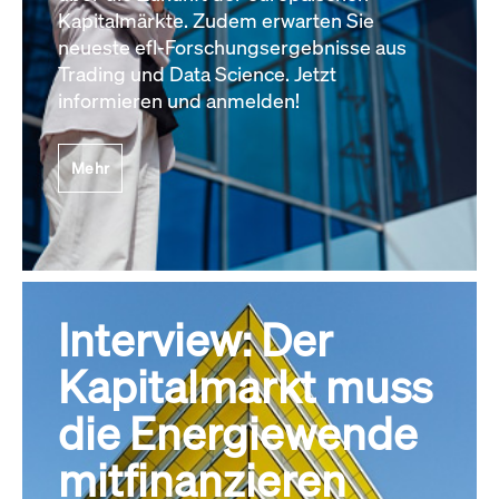
Kapitalmärkte. Zudem erwarten Sie
neueste efl-Forschungsergebnisse aus
Trading und Data Science. Jetzt
informieren und anmelden!
Mehr
Interview: Der
Kapitalmarkt muss
die Energiewende
mitfinanzieren