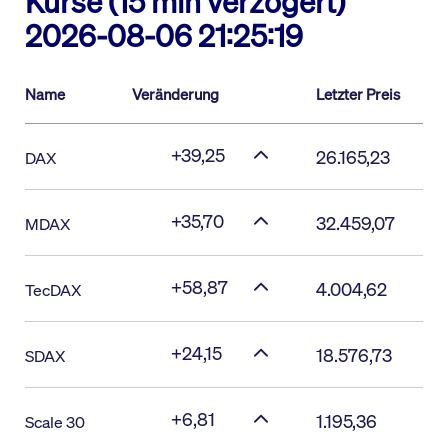
Kurse (15 min verzögert)
2026-08-06 21:25:19
Name
Veränderung
Letzter Preis
+39,25
26.165,23
DAX
+35,70
32.459,07
MDAX
+58,87
4.004,62
TecDAX
+24,15
18.576,73
SDAX
+6,81
1.195,36
Scale 30