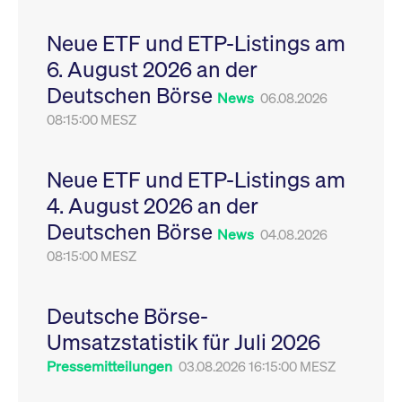
Leistung der Website
VISITOR_PRIVACY_METADATA
YouTube
6
Dieses Cookie dient 
zu messen. Es handelt
.youtube.com
Monate
Speicherung der
Neue ETF und ETP-Listings am
sich um ein Muster-
Einwilligungs- und
Cookie, bei dem auf
Datenschutzbestim
6. August 2026 an der
das Präfix _pk_ses
des Nutzers für ihre
eine kurze Reihe von
Interaktion mit der W
Deutschen Börse
Zahlen und
Es erfasst Daten über
News
06.08.2026
Buchstaben folgt, bei
Einwilligung des Bes
der es sich vermutlich
08:15:00 MESZ
in Bezug auf verschi
um einen
Datenschutzrichtlini
Referenzcode für die
-einstellungen, um
Domain handelt, die
sicherzustellen, dass 
das Cookie setzt.
Präferenzen in zukünf
Neue ETF und ETP-Listings am
Sitzungen geehrt wer
4. August 2026 an der
Deutschen Börse
News
04.08.2026
08:15:00 MESZ
Deutsche Börse-
Umsatzstatistik für Juli 2026
Pressemitteilungen
03.08.2026 16:15:00 MESZ