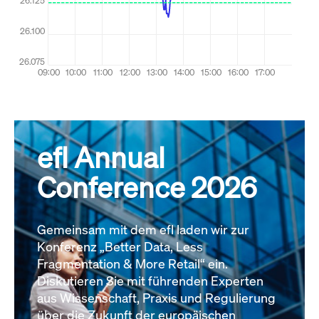
efl Annual
Conference 2026
Gemeinsam mit dem efl laden wir zur
Konferenz „Better Data, Less
Fragmentation & More Retail“ ein.
Diskutieren Sie mit führenden Experten
aus Wissenschaft, Praxis und Regulierung
über die Zukunft der europäischen