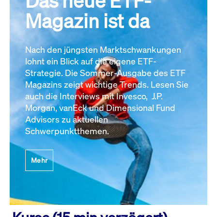
Das neue ETF-
Magazin ist da
Nach den jüngsten Marktschwankungen
lohnt ein Blick auf die eigene ETF-
Strategie. Die Sommer-Ausgabe des ETF
Magazins zeigt wichtige Trends. Lesen Sie
auch die Interviews mit Invesco, J.P.
Morgan, vanEck und Dimensional Fund
Advisors zu aktuellen
Schwerpunktthemen.
Mehr