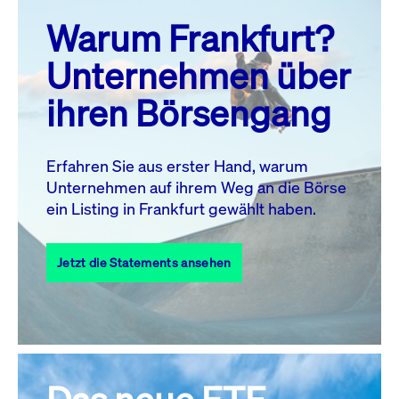
prev
next
Warum Frankfurt?
MO.
DI.
MI.
DO.
FR.
SA.
SO.
Unternehmen über
1
2
ihren Börsengang
3
4
5
7
8
9
6
10
11
12
13
14
15
16
Erfahren Sie aus erster Hand, warum
Unternehmen auf ihrem Weg an die Börse
17
18
19
20
21
22
23
ein Listing in Frankfurt gewählt haben.
24
25
27
28
29
30
26
Jetzt die Statements ansehen
31
Alle Events