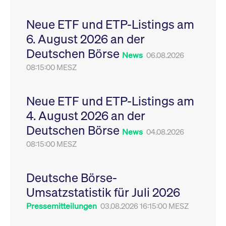
Leistung der Website
VISITOR_PRIVACY_METADATA
YouTube
6
Dieses Cookie dient 
zu messen. Es handelt
.youtube.com
Monate
Speicherung der
Neue ETF und ETP-Listings am
sich um ein Muster-
Einwilligungs- und
Cookie, bei dem auf
Datenschutzbestim
6. August 2026 an der
das Präfix _pk_ses
des Nutzers für ihre
eine kurze Reihe von
Interaktion mit der W
Deutschen Börse
Zahlen und
Es erfasst Daten über
News
06.08.2026
Buchstaben folgt, bei
Einwilligung des Bes
der es sich vermutlich
08:15:00 MESZ
in Bezug auf verschi
um einen
Datenschutzrichtlini
Referenzcode für die
-einstellungen, um
Domain handelt, die
sicherzustellen, dass 
das Cookie setzt.
Präferenzen in zukünf
Neue ETF und ETP-Listings am
Sitzungen geehrt wer
4. August 2026 an der
Deutschen Börse
News
04.08.2026
08:15:00 MESZ
Deutsche Börse-
Umsatzstatistik für Juli 2026
Pressemitteilungen
03.08.2026 16:15:00 MESZ