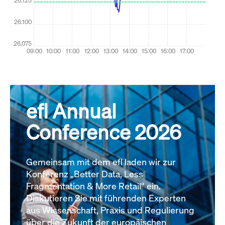
efl Annual
Conference 2026
Gemeinsam mit dem efl laden wir zur
Konferenz „Better Data, Less
Fragmentation & More Retail“ ein.
Diskutieren Sie mit führenden Experten
aus Wissenschaft, Praxis und Regulierung
über die Zukunft der europäischen