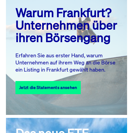
prev
next
Warum Frankfurt?
MO.
DI.
MI.
DO.
FR.
SA.
SO.
Unternehmen über
1
2
ihren Börsengang
3
4
5
7
8
9
6
10
11
12
13
14
15
16
Erfahren Sie aus erster Hand, warum
Unternehmen auf ihrem Weg an die Börse
17
18
19
20
21
22
23
ein Listing in Frankfurt gewählt haben.
24
25
27
28
29
30
26
Jetzt die Statements ansehen
31
Alle Events