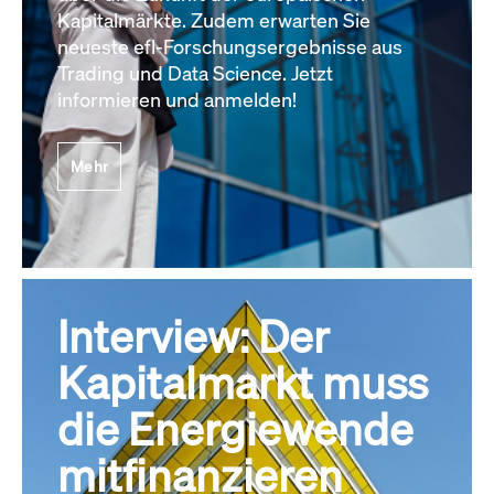
Kapitalmärkte. Zudem erwarten Sie
neueste efl-Forschungsergebnisse aus
Trading und Data Science. Jetzt
informieren und anmelden!
Mehr
Interview: Der
Kapitalmarkt muss
die Energiewende
mitfinanzieren