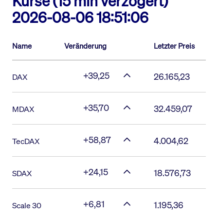
Kurse (15 min verzögert)
2026-08-06 18:51:06
Name
Veränderung
Letzter Preis
+39,25
26.165,23
DAX
+35,70
32.459,07
MDAX
+58,87
4.004,62
TecDAX
+24,15
18.576,73
SDAX
+6,81
1.195,36
Scale 30