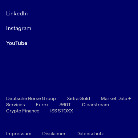
LinkedIn
Instagram
YouTube
Deutsche Börse Group
Xetra Gold
Market Data +
Services
Eurex
360T
Clearstream
Crypto Finance
ISS STOXX
Impressum
Disclaimer
Datenschutz