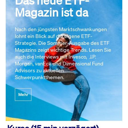
Das neue ETF-
Magazin ist da
Nach den jüngsten Marktschwankungen
lohnt ein Blick auf die eigene ETF-
Strategie. Die Sommer-Ausgabe des ETF
Magazins zeigt wichtige Trends. Lesen Sie
auch die Interviews mit Invesco, J.P.
Morgan, vanEck und Dimensional Fund
Advisors zu aktuellen
Schwerpunktthemen.
Mehr