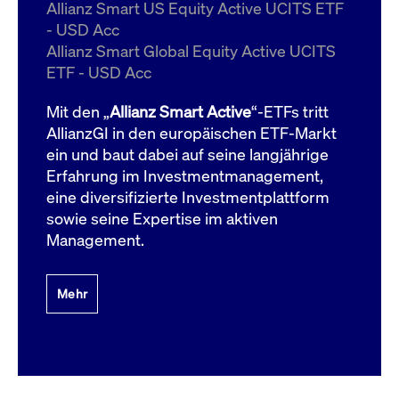
um d
Allianz Smart US Equity Active UCITS ETF
anzu
- USD Acc
ApplicationGatewayAffinityCORS
www.cashmarket.deutsche-
Session
Dies
Allianz Smart Global Equity Active UCITS
boerse.com
Ver
Last
ETF - USD Acc
um s
Clie
glei
Mit den „
Allianz Smart Active
“-ETFs tritt
Brow
werd
AllianzGI in den europäischen ETF-Markt
Benu
ein und baut dabei auf seine langjährige
die 
effe
Erfahrung im Investmentmanagement,
Ress
verb
eine diversifizierte Investmentplattform
unte
(Cro
sowie seine Expertise im aktiven
Shar
Management.
Bear
in v
Bere
Mehr
Gültig
Name
Anbieter / Domain
Beschreibung
Anbieter /
bis
Gültig
Name
Beschreibung
Domain
bis
_pk_id.7.931a
www.cashmarket.deutsche-
1 Jahr
Dieser Cookie-Name
boerse.com
ist mit der Open-