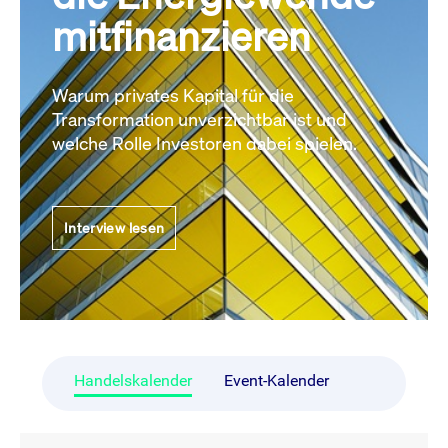
mitfinanzieren
Warum privates Kapital für die
Transformation unverzichtbar ist und
welche Rolle Investoren dabei spielen.
Interview lesen
Handelskalender
Event-Kalender