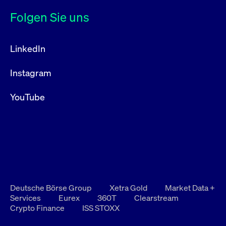
Folgen Sie uns
LinkedIn
Instagram
YouTube
Deutsche Börse Group
Xetra Gold
Market Data +
Services
Eurex
360T
Clearstream
Crypto Finance
ISS STOXX