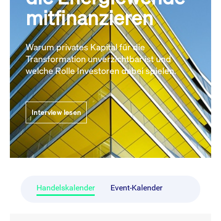
mitfinanzieren
Warum privates Kapital für die
Transformation unverzichtbar ist und
welche Rolle Investoren dabei spielen.
Interview lesen
Handelskalender
Event-Kalender