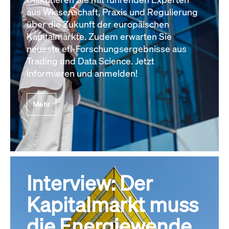
aus Wissenschaft, Praxis und Regulierung
über die Zukunft der europäischen
Kapitalmärkte. Zudem erwarten Sie
neueste efl-Forschungsergebnisse aus
Trading und Data Science. Jetzt
informieren und anmelden!
Mehr
Interview: Der
Kapitalmarkt muss
die Energiewende