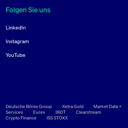
Folgen Sie uns
LinkedIn
Instagram
YouTube
Deutsche Börse Group
Xetra Gold
Market Data +
Services
Eurex
360T
Clearstream
Crypto Finance
ISS STOXX