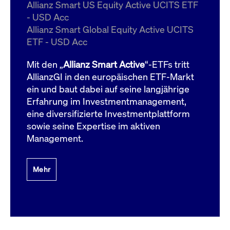
um d
Allianz Smart US Equity Active UCITS ETF
anzu
- USD Acc
ApplicationGatewayAffinityCORS
www.cashmarket.deutsche-
Session
Dies
Allianz Smart Global Equity Active UCITS
boerse.com
Ver
Last
ETF - USD Acc
um s
Clie
glei
Mit den „
Allianz Smart Active
“-ETFs tritt
Brow
werd
AllianzGI in den europäischen ETF-Markt
Benu
ein und baut dabei auf seine langjährige
die 
effe
Erfahrung im Investmentmanagement,
Ress
verb
eine diversifizierte Investmentplattform
unte
(Cro
sowie seine Expertise im aktiven
Shar
Management.
Bear
in v
Bere
Mehr
Gültig
Name
Anbieter / Domain
Beschreibung
Anbieter /
bis
Gültig
Name
Beschreibung
Domain
bis
_pk_id.7.931a
www.cashmarket.deutsche-
1 Jahr
Dieser Cookie-Name
boerse.com
ist mit der Open-