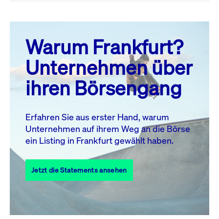
August 26
prev
next
Warum Frankfurt?
MO.
DI.
MI.
DO.
FR.
SA.
SO.
Unternehmen über
1
2
ihren Börsengang
3
4
5
6
7
9
8
10
11
12
13
14
15
16
Erfahren Sie aus erster Hand, warum
Unternehmen auf ihrem Weg an die Börse
17
18
19
20
21
22
23
ein Listing in Frankfurt gewählt haben.
24
25
27
28
29
30
26
Jetzt die Statements ansehen
31
Alle Events