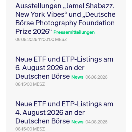
Ausstellungen „Jamel Shabazz.
Leistung der Website
VISITOR_PRIVACY_METADATA
YouTube
6
Dieses Cookie dient 
zu messen. Es handelt
.youtube.com
Monate
Speicherung der
New York Vibes“ und „Deutsche
sich um ein Muster-
Einwilligungs- und
Cookie, bei dem auf
Datenschutzbestim
Börse Photography Foundation
das Präfix _pk_ses
des Nutzers für ihre
eine kurze Reihe von
Interaktion mit der W
Prize 2026“
Zahlen und
Es erfasst Daten über
Pressemitteilungen
Buchstaben folgt, bei
Einwilligung des Bes
der es sich vermutlich
06.08.2026 11:00:00 MESZ
in Bezug auf verschi
um einen
Datenschutzrichtlini
Referenzcode für die
-einstellungen, um
Domain handelt, die
sicherzustellen, dass 
das Cookie setzt.
Präferenzen in zukünf
Neue ETF und ETP-Listings am
Sitzungen geehrt wer
6. August 2026 an der
Deutschen Börse
News
06.08.2026
08:15:00 MESZ
Neue ETF und ETP-Listings am
4. August 2026 an der
Deutschen Börse
News
04.08.2026
08:15:00 MESZ