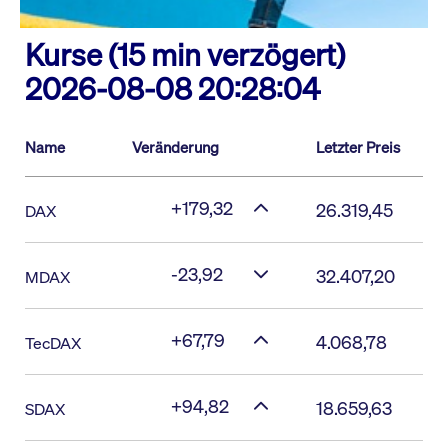
Kurse (15 min verzögert)
2026-08-08 20:28:04
Name
Veränderung
Letzter Preis
+179,32
26.319,45
DAX
-23,92
32.407,20
MDAX
+67,79
4.068,78
TecDAX
+94,82
18.659,63
SDAX