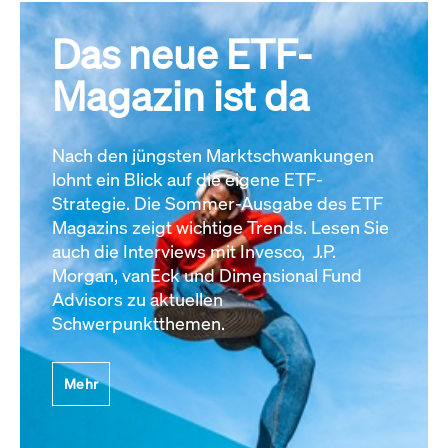
Das neue ETF-
Magazin ist da
Nach den jüngsten Marktschwankungen
lohnt ein Blick auf die eigene ETF-
Strategie. Die Sommer-Ausgabe des ETF
Magazins zeigt wichtige Trends. Lesen Sie
auch die Interviews mit Invesco, J.P.
Morgan, vanEck und Dimensional Fund
Advisors zu aktuellen
Schwerpunktthemen.
Mehr