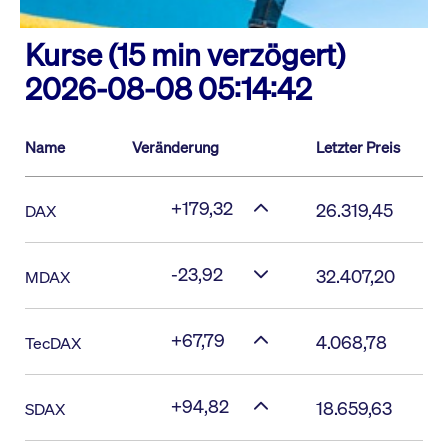
Kurse (15 min verzögert)
2026-08-08 05:14:42
Name
Veränderung
Letzter Preis
+179,32
26.319,45
DAX
-23,92
32.407,20
MDAX
+67,79
4.068,78
TecDAX
+94,82
18.659,63
SDAX