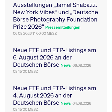
Ausstellungen „Jamel Shabazz.
Leistung der Website
VISITOR_PRIVACY_METADATA
YouTube
6
Dieses Cookie dient 
zu messen. Es handelt
.youtube.com
Monate
Speicherung der
New York Vibes“ und „Deutsche
sich um ein Muster-
Einwilligungs- und
Cookie, bei dem auf
Datenschutzbestim
Börse Photography Foundation
das Präfix _pk_ses
des Nutzers für ihre
eine kurze Reihe von
Interaktion mit der W
Prize 2026“
Zahlen und
Es erfasst Daten über
Pressemitteilungen
Buchstaben folgt, bei
Einwilligung des Bes
der es sich vermutlich
06.08.2026 11:00:00 MESZ
in Bezug auf verschi
um einen
Datenschutzrichtlini
Referenzcode für die
-einstellungen, um
Domain handelt, die
sicherzustellen, dass 
das Cookie setzt.
Präferenzen in zukünf
Neue ETF und ETP-Listings am
Sitzungen geehrt wer
6. August 2026 an der
Deutschen Börse
News
06.08.2026
08:15:00 MESZ
Neue ETF und ETP-Listings am
4. August 2026 an der
Deutschen Börse
News
04.08.2026
08:15:00 MESZ