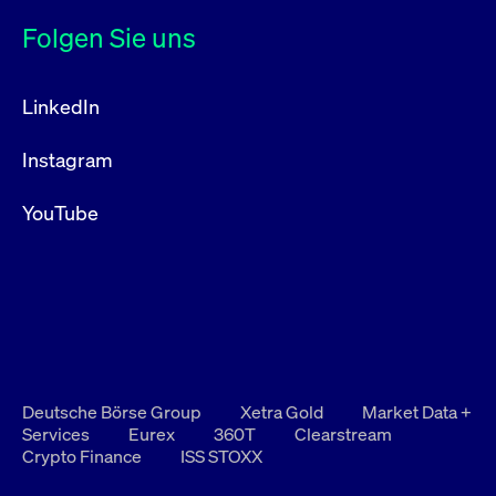
Folgen Sie uns
LinkedIn
Instagram
YouTube
Deutsche Börse Group
Xetra Gold
Market Data +
Services
Eurex
360T
Clearstream
Crypto Finance
ISS STOXX