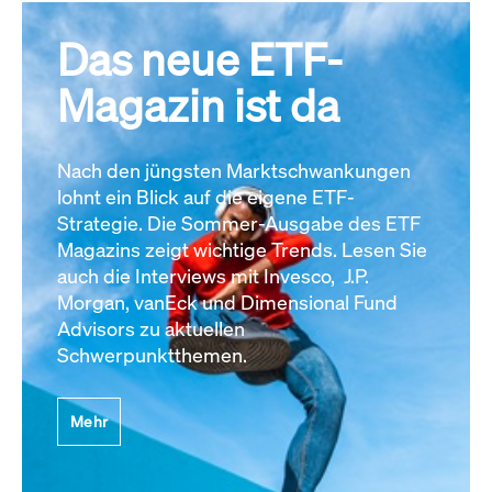
Das neue ETF-
Magazin ist da
Nach den jüngsten Marktschwankungen
lohnt ein Blick auf die eigene ETF-
Strategie. Die Sommer-Ausgabe des ETF
Magazins zeigt wichtige Trends. Lesen Sie
auch die Interviews mit Invesco, J.P.
Morgan, vanEck und Dimensional Fund
Advisors zu aktuellen
Schwerpunktthemen.
Mehr