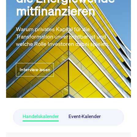
mitfinanzieren
Warum privates Kapital für die
Transformation unverzichtbar ist und
welche Rolle Investoren dabei spielen.
Interview lesen
Handelskalender
Event-Kalender