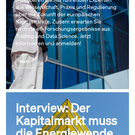
aus Wissenschaft, Praxis und Regulierung
über die Zukunft der europäischen
Kapitalmärkte. Zudem erwarten Sie
neueste efl-Forschungsergebnisse aus
Trading und Data Science. Jetzt
informieren und anmelden!
Mehr
Interview: Der
Kapitalmarkt muss
die Energiewende