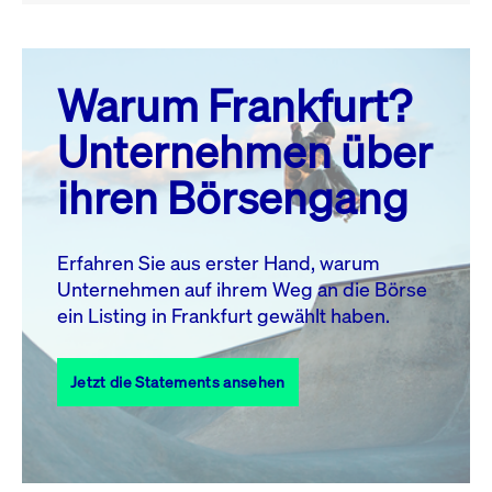
August 26
prev
next
Warum Frankfurt?
MO.
DI.
MI.
DO.
FR.
SA.
SO.
Unternehmen über
1
2
ihren Börsengang
3
4
5
6
7
9
8
10
11
12
13
14
15
16
Erfahren Sie aus erster Hand, warum
Unternehmen auf ihrem Weg an die Börse
17
18
19
20
21
22
23
ein Listing in Frankfurt gewählt haben.
24
25
27
28
29
30
26
Jetzt die Statements ansehen
31
Alle Events