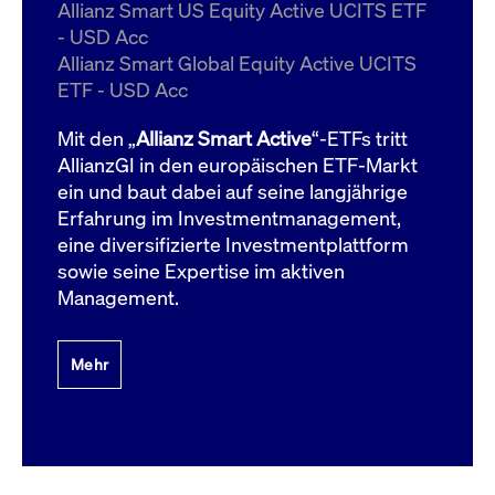
um d
Allianz Smart US Equity Active UCITS ETF
anzu
- USD Acc
ApplicationGatewayAffinityCORS
www.cashmarket.deutsche-
Session
Dies
Allianz Smart Global Equity Active UCITS
boerse.com
Ver
Last
ETF - USD Acc
um s
Clie
glei
Mit den „
Allianz Smart Active
“-ETFs tritt
Brow
werd
AllianzGI in den europäischen ETF-Markt
Benu
ein und baut dabei auf seine langjährige
die 
effe
Erfahrung im Investmentmanagement,
Ress
verb
eine diversifizierte Investmentplattform
unte
(Cro
sowie seine Expertise im aktiven
Shar
Management.
Bear
in v
Bere
Mehr
Gültig
Name
Anbieter / Domain
Beschreibung
Anbieter /
bis
Gültig
Name
Beschreibung
Domain
bis
_pk_id.7.931a
www.cashmarket.deutsche-
1 Jahr
Dieser Cookie-Name
boerse.com
ist mit der Open-